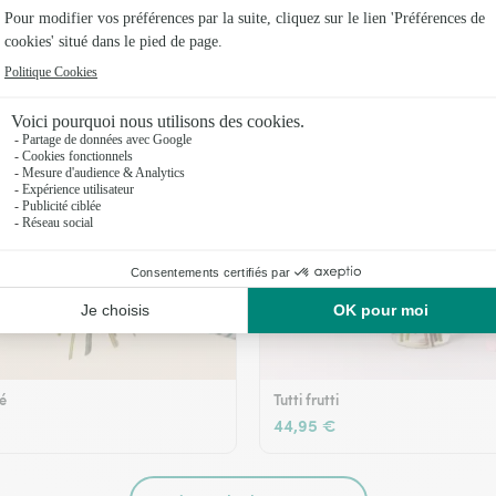
36,95 €
té
Tutti frutti
44,95 €