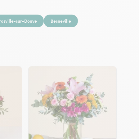
rosville-sur-Douve
Besneville