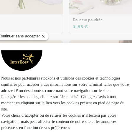
Douceur poudrée
31,95 €
t son vase offert
Plaisir fleuri