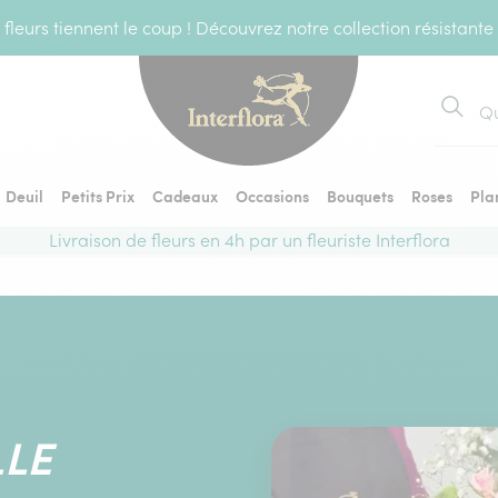
fleurs tiennent le coup ! Découvrez notre collection résistante
Recher
Deuil
Petits Prix
Cadeaux
Occasions
Bouquets
Roses
Pla
Livraison de fleurs en 4h par un fleuriste Interflora
LLE