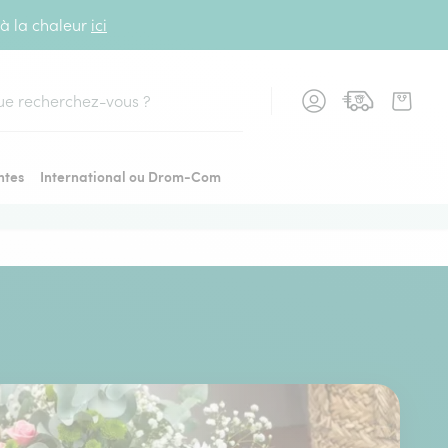
 à la chaleur
ici
cher
ntes
International ou Drom-Com