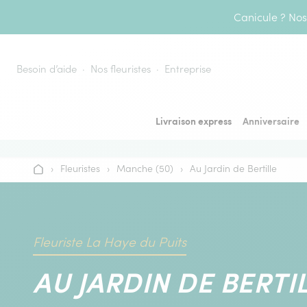
Aller au contenu
Canicule ? Nos 
Besoin d’aide
Nos fleuristes
Entreprise
Livraison express
Anniversaire
›
Fleuristes
›
Manche (50)
›
Au Jardin de Bertille
Accueil
Fleuriste La Haye du Puits
AU JARDIN DE BERTI