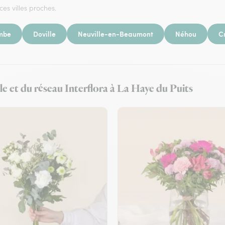
ces villes proches.
mbe
Doville
Neuville-en-Beaumont
Néhou
C
lle et du réseau Interflora à La Haye du Puits