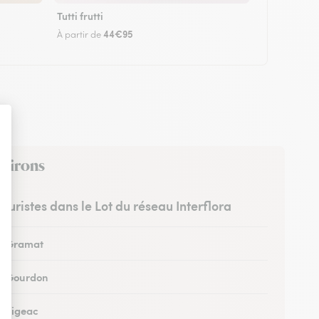
Tutti frutti
44€95
À partir de
nvirons
leuristes dans le Lot du réseau Interflora
 à Gramat
 à Gourdon
à Figeac