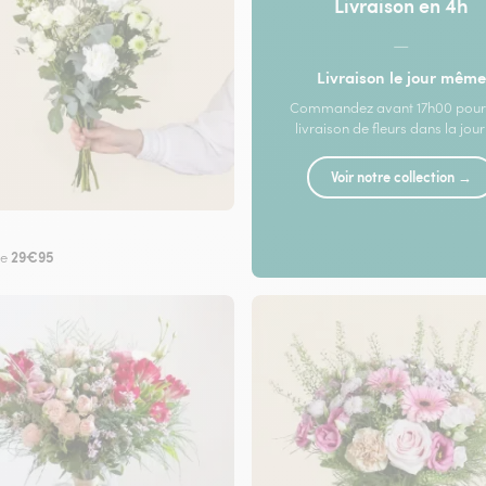
Livraison en 4h
—
Livraison le jour même
Commandez avant 17h00 pour
livraison de fleurs dans la jou
Voir notre collection →
29€95
de