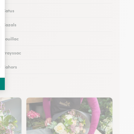
à Catus
 à Cazals
à Souillac
 à Prayssac
 à Cahors
 à Puy-l’Évêque
 à Lacapelle-Marival