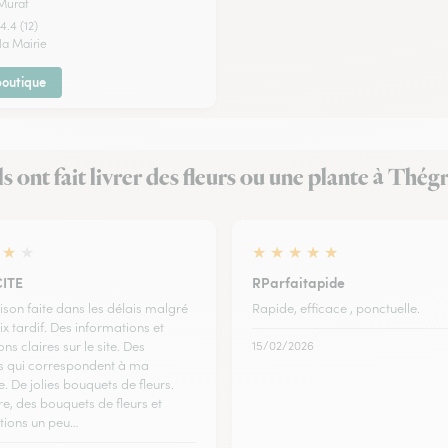
Murat
4.4 (12)
la Mairie
 boutique
ls ont fait livrer des fleurs ou une plante à Thég
★
★
★
★
★
★
★
CITE
RParfaitapide
ison faite dans les délais malgré
Rapide, efficace , ponctuelle.
x tardif. Des informations et
ons claires sur le site. Des
15/02/2026
ns qui correspondent à ma
 De jolies bouquets de fleurs.
re, des bouquets de fleurs et
tions un peu…