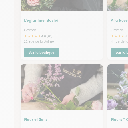
L’eglantine, Bastid
A la Rose
Gramat
Gramat
★
★
★
★
★
★
★
★
★
★
4.6 (61)
22, rue de la Balme
4, rue de 
Voir la boutique
Voir la
Fleur et Sens
Fleurs T