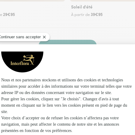
Soleil d'été
29€95
39€95
de
À partir de
Faire livrer des fleurs
z un fleuriste Interflora à Thégra et dans ses e
Les f
Fleuristes
Fleuristes
Fleuristes 