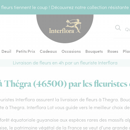
fleurs tiennent le coup ! Découvrez notre collection résistante
Recher
Deuil
Petits Prix
Cadeaux
Occasions
Bouquets
Roses
Pla
Livraison de fleurs en 4h par un fleuriste Interflora
 à Thégra (46500) par les fleuristes 
euristes Interflora assurent la livraison de fleurs à Thegra. Bou
ste à Thegra. Interflora Lot vous guide vers le meilleur choix d
forêt équatoriale guyanaise aux espèces rares des massifs alp
ise, le patrimoine végétal de la France se veut d’une grande 