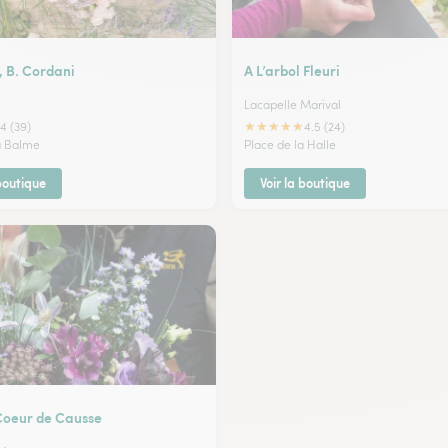
, B. Cordani
A L’arbol Fleuri
Lacapelle Marival
★
★
★
★
★
4 (39)
4.5 (24)
la Balme
Place de la Halle
 boutique
Voir la boutique
 Coeur de Causse