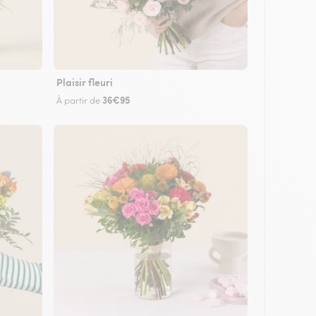
Plaisir fleuri
36€95
À partir de