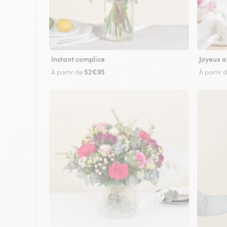
Instant complice
Joyeux a
52€95
À partir de
À partir 