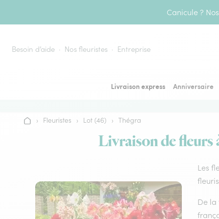
Aller au contenu
Canicule ? Nos 
Besoin d’aide
Nos fleuristes
Entreprise
Livraison express
Anniversaire
›
Fleuristes
›
Lot (46)
›
Thégra
Accueil
Livraison de fleurs
Les fl
fleuri
De la 
frança