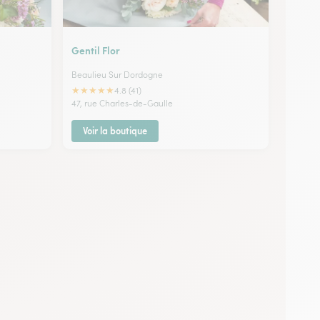
Gentil Flor
Beaulieu Sur Dordogne
★
★
★
★
★
4.8 (41)
47, rue Charles-de-Gaulle
Voir la boutique