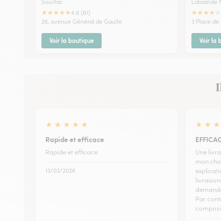
Souillac
Labastide 
★
★
★
★
★
★
★
★
★
★
4.6 (61)
26, avenue Général de Gaulle
3 Place de 
Voir la boutique
Voir la
I
★
★
★
★
★
★
★
★
Rapide et efficace
EFFICA
Rapide et efficace
Une livra
mon choi
13/02/2026
explicati
livraiso
demande.
Par cont
composi