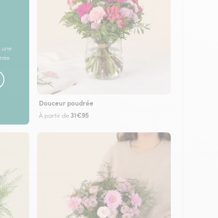
 une
rnée
Douceur poudrée
31€95
À partir de