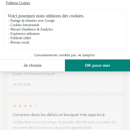
Très satisfaite de ma commande
Très satisfaite de ma commande Très beau bouquet de fleurs
accompagné de sa bouteille de champagne Belle
présentation
06/01/2026
★
★
★
★
★
Super
Super, très beau bouquet
14/02/2026
★
★
★
★
★
Livraison dans les délais et bouquet très apprécié.
La fleuriste a pris le temps d'appeler afin de bien convenir du
moment de la livraison, ce qui est appréciable.