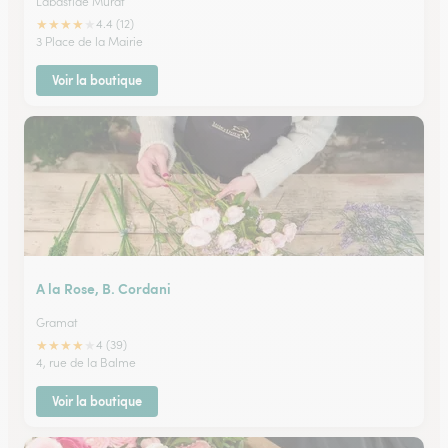
Labastide Murat
★
★
★
★
★
4.4 (12)
3 Place de la Mairie
Voir la boutique
A la Rose, B. Cordani
Gramat
★
★
★
★
★
4 (39)
4, rue de la Balme
Voir la boutique