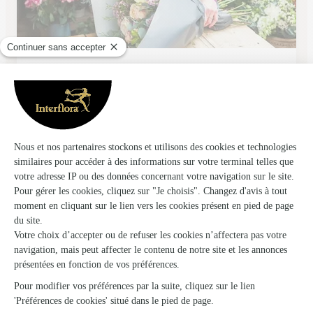
Carrement Fleurs
Cahors
★
★
★
★
★
4.6 (122)
1036 Avenue Anatole de Monzie
Voir la boutique
Ils ont fait livrer des fleurs ou une plante à
Sainte Alauzie
★
★
★
★
★