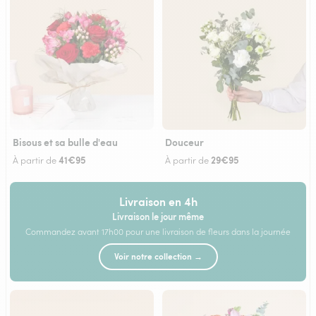
Bisous et sa bulle d'eau
Douceur
41€95
29€95
À partir de
À partir de
Livraison en 4h
Livraison le jour même
Commandez avant 17h00 pour une livraison de fleurs dans la journée
Voir notre collection →