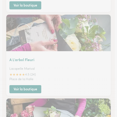
Voir la boutique
A L’arbol Fleuri
Lacapelle Marival
★
★
★
★
★
4.5 (24)
Place de la Halle
Voir la boutique