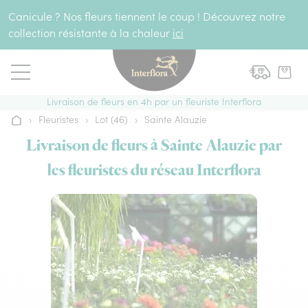
Aller au contenu
Canicule ? Nos fleurs tiennent le coup ! Découvrez notre
collection résistante à la chaleur
ici
Livraison de fleurs en 4h par un fleuriste Interflora
›
Fleuristes
›
Lot (46)
›
Sainte Alauzie
Accueil
Livraison de fleurs à Sainte Alauzie par
les fleuristes du réseau Interflora