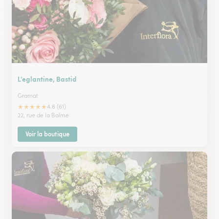
L’eglantine, Bastid
Gramat
★
★
★
★
★
4.6 (61)
22, rue de la Balme
Voir la boutique