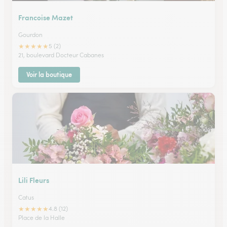
Francoise Mazet
Gourdon
★
★
★
★
★
5 (2)
21, boulevard Docteur Cabanes
Voir la boutique
Lili Fleurs
Catus
★
★
★
★
★
4.8 (12)
Place de la Halle