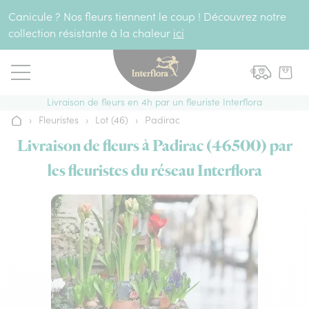
Aller au contenu
Canicule ? Nos fleurs tiennent le coup ! Découvrez notre
collection résistante à la chaleur
ici
Livraison de fleurs en 4h par un fleuriste Interflora
›
Fleuristes
›
Lot (46)
›
Padirac
Accueil
Livraison de fleurs à Padirac (46500) par
les fleuristes du réseau Interflora