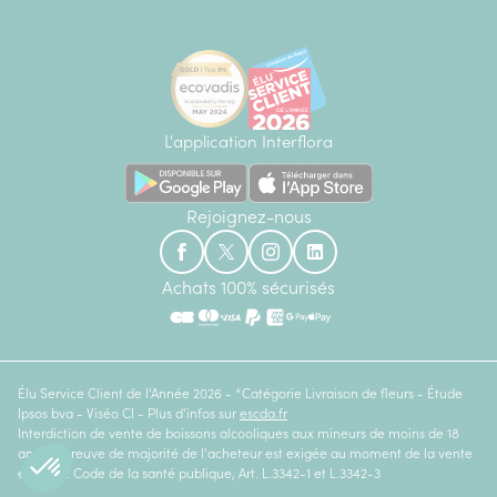
L'application Interflora
Rejoignez-nous
Achats 100% sécurisés
Élu Service Client de l'Année 2026 - *Catégorie Livraison de fleurs - Étude
Ipsos bva - Viséo CI - Plus d'infos sur
escda.fr
Interdiction de vente de boissons alcooliques aux mineurs de moins de 18
ans. La preuve de majorité de l'acheteur est exigée au moment de la vente
en ligne. Code de la santé publique, Art. L.3342-1 et L.3342-3