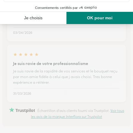
★
★
★
★
★
Rapidité
Rapidité et livraison dans les délais
03/04/2026
★
★
★
★
★
Je suis ravie de votre professionnalisme
Je suis ravie de la rapidité de vos services et le bouquet reçu
par mon amie fidèle à celui que j avais choisi. Tres bonne
expérience a réitérer.
31/03/2026
Trustpilot
Échantillon d'avis clients fourni via Trustpilot.
Voir tous
les avis de la marque Interflora sur Trustpilot