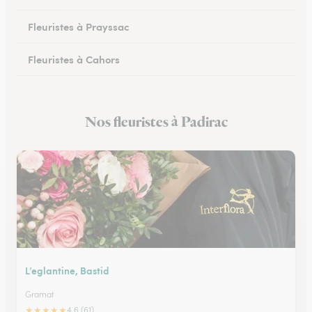
Fleuristes à Prayssac
Fleuristes à Cahors
Fleuristes à Puy-l’Évêque
Nos fleuristes à Padirac
Fleuristes à Lacapelle-Marival
L’eglantine, Bastid
Gramat
★
★
★
★
★
4.6 (61)