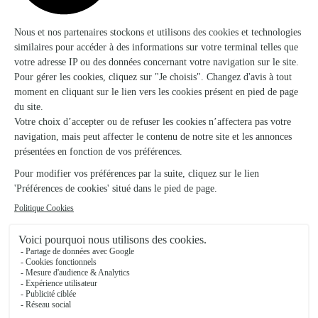
Padirac
★
★
★
★
★
Qualité du service
Très bonne expérience chez inter flora
15/05/2026
★
★
★
★
★
Il y a un large choix aussi bien de…
Il y a un large choix aussi bien de fleurs, de plantes et même
des chocolats à offrir. L’envoi est soigné et le temps de
livraison est bien respecté merci 🙏🏽
27/07/2026