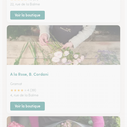
22, rue de la Balme
Voir la boutique
A la Rose, B. Cordani
Gramat
★
★
★
★
★
4 (39)
4, rue de la Balme
Voir la boutique