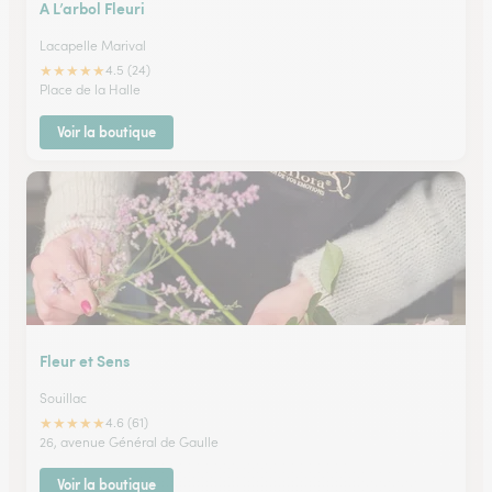
A L’arbol Fleuri
Lacapelle Marival
★
★
★
★
★
4.5 (24)
Place de la Halle
Voir la boutique
Fleur et Sens
Souillac
★
★
★
★
★
4.6 (61)
26, avenue Général de Gaulle
Voir la boutique