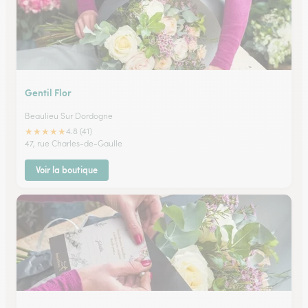
Gentil Flor
Beaulieu Sur Dordogne
★
★
★
★
★
4.8 (41)
47, rue Charles-de-Gaulle
Voir la boutique