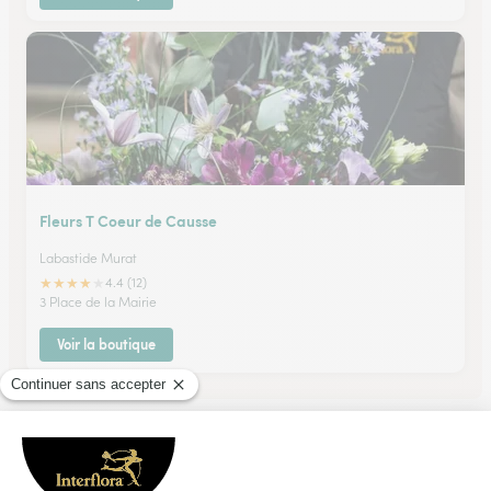
Fleurs T Coeur de Causse
Labastide Murat
★
★
★
★
★
4.4 (12)
3 Place de la Mairie
Voir la boutique
Ils ont fait livrer des fleurs ou une plante à