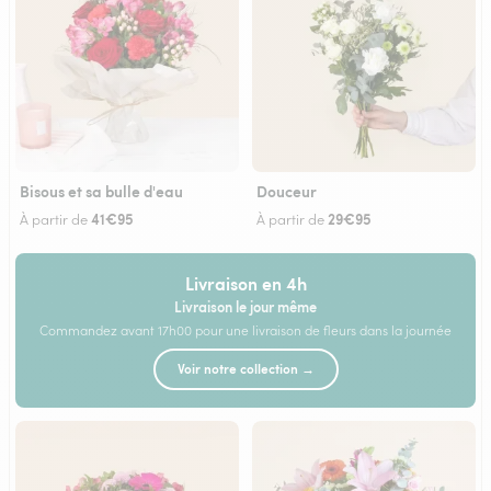
Bisous et sa bulle d'eau
Douceur
41€95
29€95
À partir de
À partir de
Livraison en 4h
Livraison le jour même
Commandez avant 17h00 pour une livraison de fleurs dans la journée
Voir notre collection →