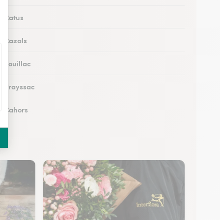
à Catus
 à Cazals
à Souillac
 à Prayssac
 à Cahors
 à Puy-l’Évêque
 à Lacapelle-Marival