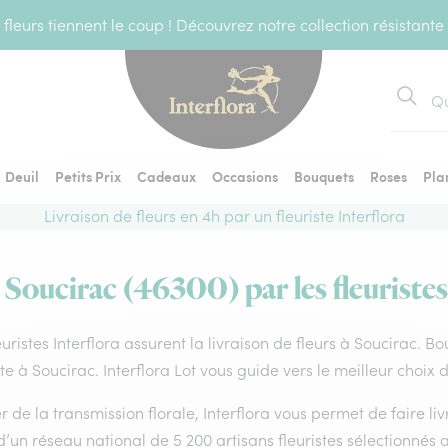
fleurs tiennent le coup ! Découvrez notre collection résistante
Recher
Deuil
Petits Prix
Cadeaux
Occasions
Bouquets
Roses
Pla
Livraison de fleurs en 4h par un fleuriste Interflora
à Soucirac (46300) par les fleuristes
euristes Interflora assurent la livraison de fleurs à Soucirac. B
ste à Soucirac. Interflora Lot vous guide vers le meilleur choix
 de la transmission florale, Interflora vous permet de faire li
d’un réseau national de 5 200 artisans fleuristes sélectionnés a