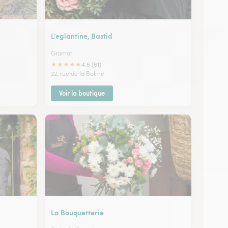
L’eglantine, Bastid
Gramat
★
★
★
★
★
4.6 (61)
22, rue de la Balme
Voir la boutique
La Bouquetterie