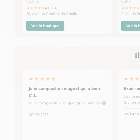
Souillac
Catus
★
★
★
★
★
★
★
★
★
★
4.6 (61)
26, avenue Général de Gaulle
Place de la
Voir la boutique
Voir la
I
★
★
★
★
★
★
★
★
Jolie composition muguet qui a bien
Expérien
plu…
Le site es
facilemen
Jolie composition muguet qui a bien plu 😉
09/04/2
07/05/2026