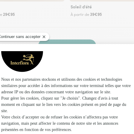
Soleil d'été
29€95
39€95
de
À partir de
Faire livrer des fleurs
 un fleuriste Interflora à Soucirac et dans ses 
Les f
Fleuristes
Fleuristes
Fleuristes 