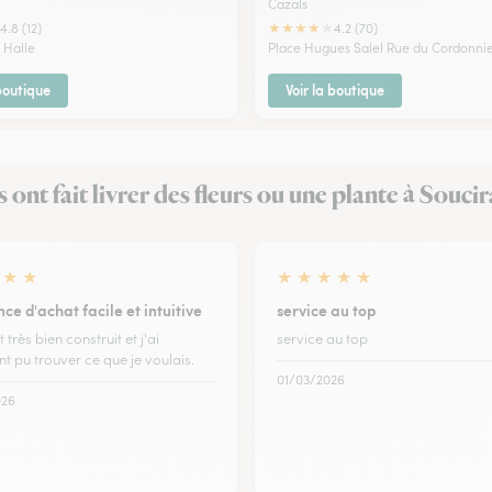
Cazals
★
★
★
★
★
4.8 (12)
4.2 (70)
 Halle
Place Hugues Salel Rue du Cordonni
 boutique
Voir la boutique
ls ont fait livrer des fleurs ou une plante à Soucir
★
★
★
★
★
★
★
ce d'achat facile et intuitive
service au top
t très bien construit et j'ai
service au top
t pu trouver ce que je voulais.
01/03/2026
026