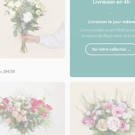
Livraison en 4h
—
Livraison le jour même
Commandez avant 17h00 pour
livraison de fleurs dans la jou
Voir notre collection →
29€95
de