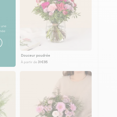
 une
rnée
Douceur poudrée
31€95
À partir de