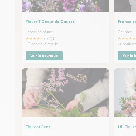
Fleurs T Coeur de Causse
Francois
Labastide Murat
Gourdon
★
★
★
★
★
★
★
★
★
★
4.4 (12)
3 Place de la Mairie
21, boulev
Voir la boutique
Voir la
Fleur et Sens
Lili Fleur