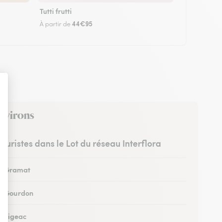
Tutti frutti
44€95
À partir de
environs
leuristes dans le Lot du réseau Interflora
 à Gramat
 à Gourdon
à Figeac