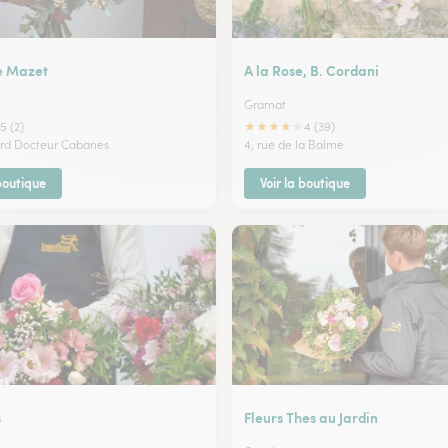
e Mazet
A la Rose, B. Cordani
Gramat
★
★
★
★
★
5 (2)
4 (39)
ard Docteur Cabanes
4, rue de la Balme
 boutique
Voir la boutique
s
Fleurs Thes au Jardin