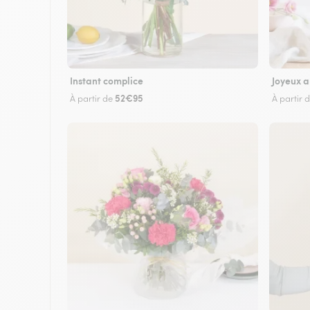
Instant complice
Joyeux a
52€95
À partir de
À partir 