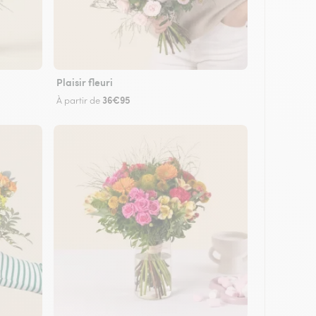
Plaisir fleuri
36€95
À partir de