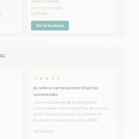
Sarlat la Caneda
★
★
★
★
★
4.3 (63)
er
Le Pontet
Voir la boutique
ac
★
★
★
★
★
Je referai certainement d'autres
commandes
Choix multiples et de bonne qualité
Commander très simple Prise de contact
avant livraison Livraison parfaite et le
bouquet correspond au choix défini
19/02/2026