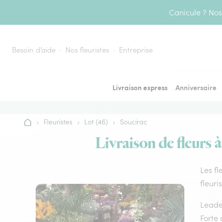
Aller au contenu
Canicule ? Nos 
Besoin d’aide
Nos fleuristes
Entreprise
Livraison express
Anniversaire
›
Fleuristes
›
Lot (46)
›
Soucirac
Accueil
Livraison de fleurs 
Les fl
fleuri
Leader
Forte 