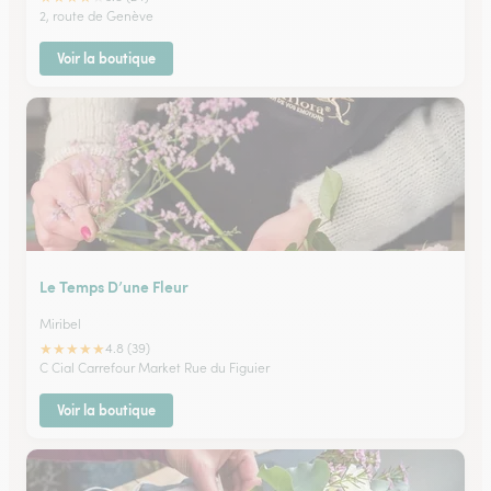
2, route de Genève
Voir la boutique
Le Temps D’une Fleur
Miribel
★
★
★
★
★
4.8 (39)
C Cial Carrefour Market Rue du Figuier
Voir la boutique