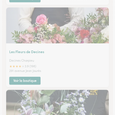
Les Fleurs de Decines
Decines Charpieu
★
★
★
★
★
3.9 (198)
291 avenue Jean Jaurès
Voir la boutique