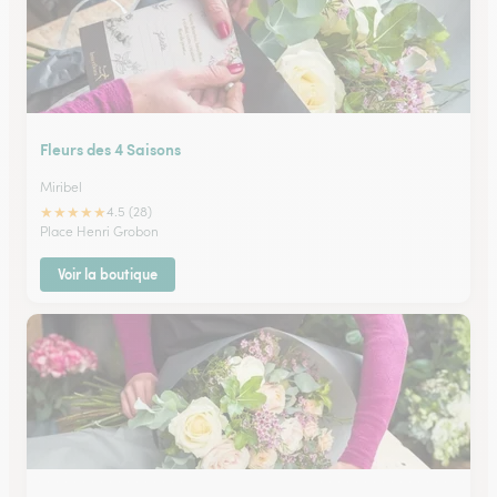
Fleurs des 4 Saisons
Miribel
★
★
★
★
★
4.5 (28)
Place Henri Grobon
Voir la boutique