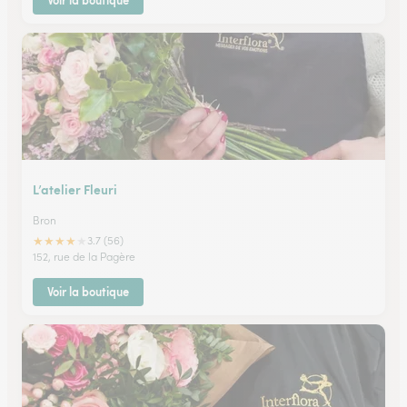
Voir la boutique
L’atelier Fleuri
Bron
★
★
★
★
★
3.7 (56)
152, rue de la Pagère
Voir la boutique