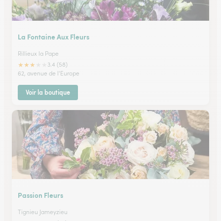
La Fontaine Aux Fleurs
Rillieux la Pape
★
★
★
★
★
3.4 (58)
62, avenue de l'Europe
Voir la boutique
Passion Fleurs
Tignieu Jameyzieu