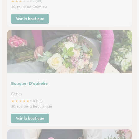
★
★
★
★
★
2.9 (82)
30, route de Crémieu
Voir la boutique
Bouquet D’ophelie
Genas
★
★
★
★
★
4.8 (67)
30, rue de la République
Voir la boutique