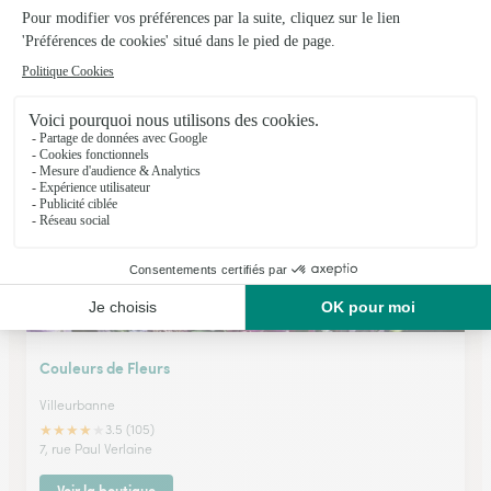
Stephanie Roche
Caluire et Cuire
★
★
★
★
★
4.8 (134)
8, rue Pierre Bourgeois
Voir la boutique
Couleurs de Fleurs
Villeurbanne
★
★
★
★
★
3.5 (105)
7, rue Paul Verlaine