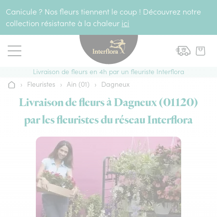
Aller au contenu
Canicule ? Nos fleurs tiennent le coup ! Découvrez notre
collection résistante à la chaleur
ici
Livraison de fleurs en 4h par un fleuriste Interflora
›
Fleuristes
›
Ain (01)
›
Dagneux
Accueil
Livraison de fleurs à Dagneux (01120)
par les fleuristes du réseau Interflora