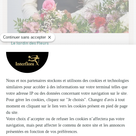
Le Jardin des Fleurs
Villeurbanne
★
★
★
★
★
4.4 (316)
287, route de Genas
Voir la boutique