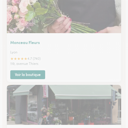
Monceau Fleurs
Lyon
★
★
★
★
★
4.7 (740)
119, avenue Thiers
Voir la boutique