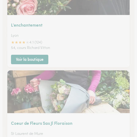
L’enchantement
Lyon
★
★
★
★
★
4.1 (124)
54, cours Richard Vitton
Voir la boutique
Coeur de Fleurs Sas Jl Floraison
St Laurent de Mure