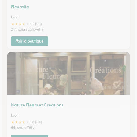
Fleuralia
Lyon
★
★
★
★
★
4.2 (98)
241, cours Lafayette
Voir la boutique
Nature Fleurs et Creations
Lyon
★
★
★
★
★
3.8 (64)
66, cours Vitton