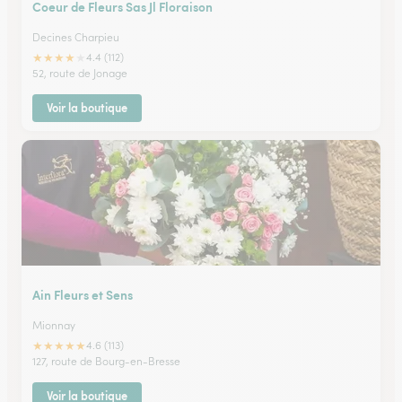
Coeur de Fleurs Sas Jl Floraison
Decines Charpieu
★
★
★
★
★
4.4 (112)
52, route de Jonage
Voir la boutique
Ain Fleurs et Sens
Mionnay
★
★
★
★
★
4.6 (113)
127, route de Bourg-en-Bresse
Voir la boutique