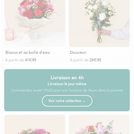
Bisous et sa bulle d'eau
Douceur
41€95
29€95
À partir de
À partir de
Livraison en 4h
Livraison le jour même
Commandez avant 17h00 pour une livraison de fleurs dans la journée
Voir notre collection →