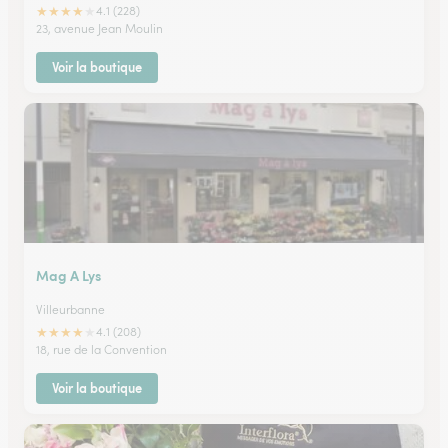
★
★
★
★
★
4.1 (228)
23, avenue Jean Moulin
Voir la boutique
Mag A Lys
Villeurbanne
★
★
★
★
★
4.1 (208)
18, rue de la Convention
Voir la boutique