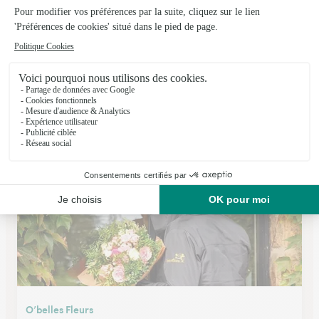
Les Fleurs de Decines
Decines Charpieu
★
★
★
★
★
3.9 (198)
291 avenue Jean Jaurès
Voir la boutique
O’belles Fleurs