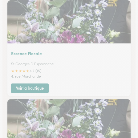
Essence Florale
St Georges D Esperanche
★
★
★
★
★
4.7 (15)
4, rue Marchande
Voir la boutique