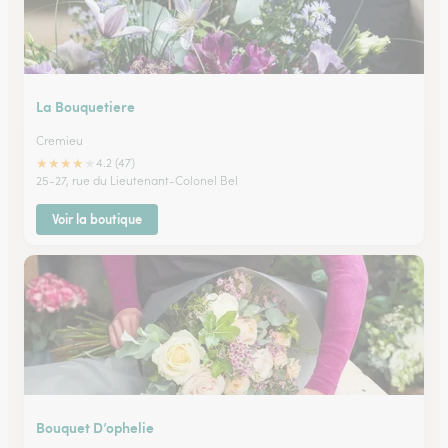
La Bouquetiere
Cremieu
★
★
★
★
★
4.2 (47)
25-27, rue du Lieutenant-Colonel Bel
Voir la boutique
Bouquet D’ophelie