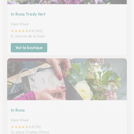
In Rosa Trady Vert
Saint Priest
★
★
★
★
★
4.6 (242)
8, avenue de la Gare
Voir la boutique
In Rosa
Saint Priest
★
★
★
★
★
4.6 (76)
12, place Charles Ottina