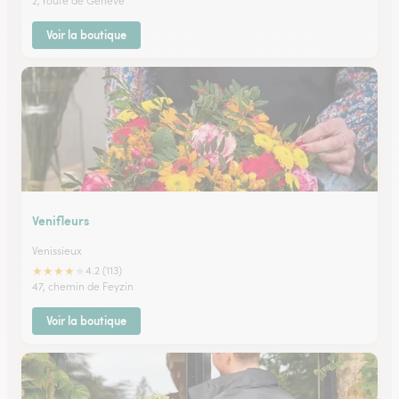
2, route de Genève
Voir la boutique
Venifleurs
Venissieux
★
★
★
★
★
4.2 (113)
47, chemin de Feyzin
Voir la boutique