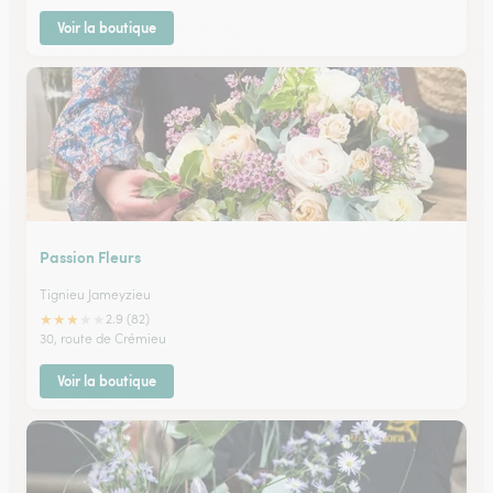
Voir la boutique
Passion Fleurs
Tignieu Jameyzieu
★
★
★
★
★
2.9 (82)
30, route de Crémieu
Voir la boutique