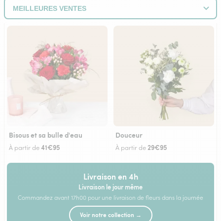
Bisous et sa bulle d'eau
Douceur
41€95
29€95
À partir de
À partir de
Livraison en 4h
Livraison le jour même
Commandez avant 17h00 pour une livraison de fleurs dans la journée
Voir notre collection →