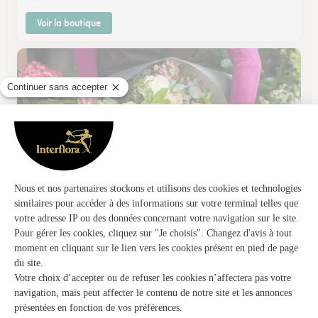
Voir la boutique
Coeur de Fleurs Sas Jl Floraison
Decines Charpieu
★
★
★
★
★
4.4 (112)
52, route de Jonage
Voir la boutique