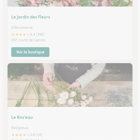
Le Jardin des Fleurs
Villeurbanne
★
★
★
★
★
4.4 (316)
287, route de Genas
Voir la boutique
Le Ros’eau
Beligneux
★
★
★
★
★
3.8 (24)