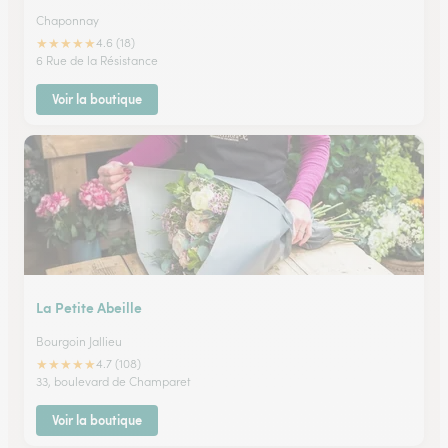
Chaponnay
★
★
★
★
★
4.6 (18)
6 Rue de la Résistance
Voir la boutique
La Petite Abeille
Bourgoin Jallieu
★
★
★
★
★
4.7 (108)
33, boulevard de Champaret
Voir la boutique