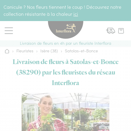
Aller au contenu
Canicule ? Nos fleurs tiennent le coup ! Découvrez notre
collection résistante à la chaleur
ici
Livraison de fleurs en 4h par un fleuriste Interflora
›
Fleuristes
›
Isère (38)
›
Satolas-et-Bonce
Accueil
Livraison de fleurs à Satolas-et-Bonce
(38290) par les fleuristes du réseau
Interflora