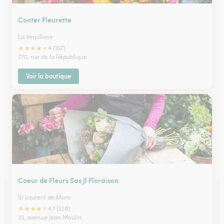
Conter Fleurette
La Verpilliere
★
★
★
★
★
4 (107)
770, rue de la République
Voir la boutique
Coeur de Fleurs Sas Jl Floraison
St Laurent de Mure
★
★
★
★
★
4.1 (228)
23, avenue Jean Moulin