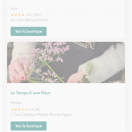
Lyon
★
★
★
★
★
4.1 (124)
54, cours Richard Vitton
Voir la boutique
Le Temps D’une Fleur
Miribel
★
★
★
★
★
4.8 (39)
C Cial Carrefour Market Rue du Figuier
Voir la boutique