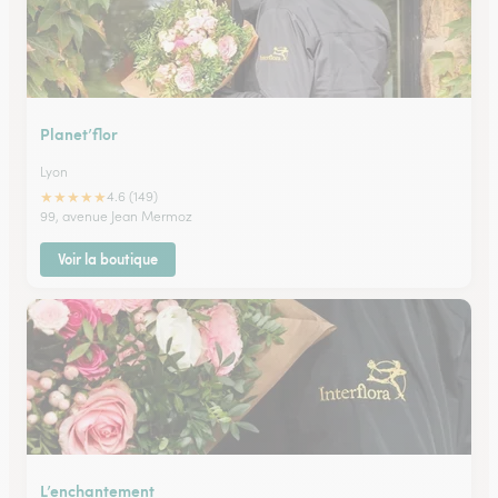
Planet’flor
Lyon
★
★
★
★
★
4.6 (149)
99, avenue Jean Mermoz
Voir la boutique
L’enchantement