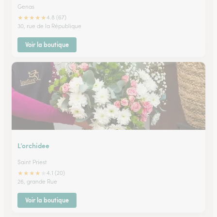
Genas
★
★
★
★
★
4.8 (67)
30, rue de la République
Voir la boutique
L’orchidee
Saint Priest
★
★
★
★
★
4.1 (20)
26, grande Rue
Voir la boutique