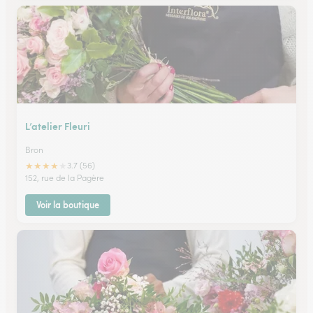
L’atelier Fleuri
Bron
★
★
★
★
★
3.7 (56)
152, rue de la Pagère
Voir la boutique