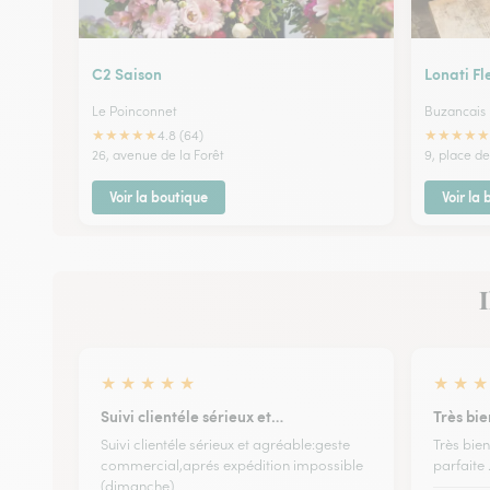
C2 Saison
Lonati Fl
Le Poinconnet
Buzancais
★
★
★
★
★
★
★
★
★
★
4.8 (64)
26, avenue de la Forêt
9, place d
Voir la boutique
Voir la
I
★
★
★
★
★
★
★
★
Suivi clientéle sérieux et…
Très bie
Suivi clientéle sérieux et agréable:geste
Très bien
commercial,aprés expédition impossible
parfaite ..
(dimanche)