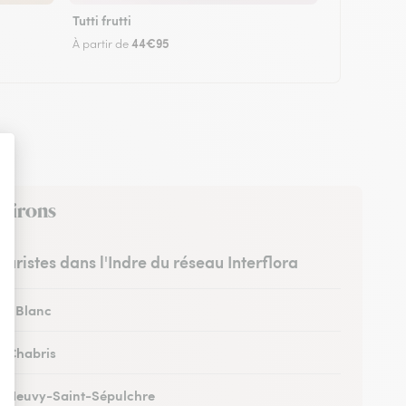
Tutti frutti
44€95
À partir de
nvirons
leuristes dans l'Indre du réseau Interflora
 au Blanc
 à Chabris
 à Neuvy-Saint-Sépulchre