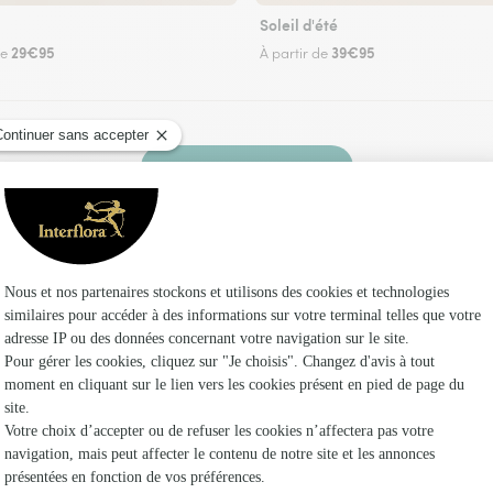
Soleil d'été
29€95
39€95
de
À partir de
Faire livrer des fleurs
z un fleuriste Interflora à Vineuil et dans ses e
Les f
Fleuristes
Fleuristes
Fleuristes