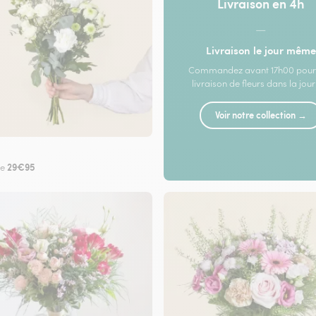
Livraison en 4h
—
Livraison le jour même
Commandez avant 17h00 pour
livraison de fleurs dans la jou
Voir notre collection →
29€95
de