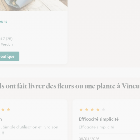
eurs
4.7 (25)
e Verdun
 boutique
ls ont fait livrer des fleurs ou une plante à Vineu
★
★
★
★
★
★
★
n
Efficacité simplicité
 . Simple d'utilisation et livraison
Efficacité simplicité
 !!
09/04/2026