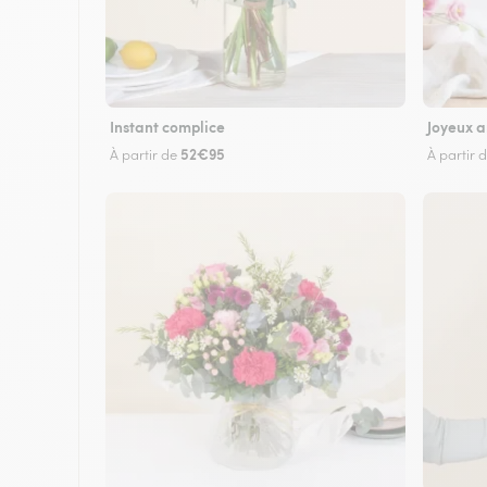
Instant complice
Joyeux a
52€95
À partir de
À partir 