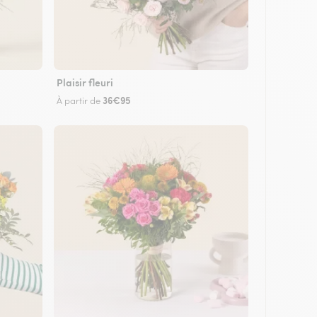
Plaisir fleuri
36€95
À partir de