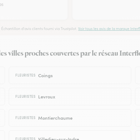
26
Échantillon d'avis clients fourni via Trustpilot.
Voir tous les avis de la marque Interfl
 les villes proches couvertes par le réseau Interf
Coings
FLEURISTES
Levroux
FLEURISTES
Montierchaume
FLEURISTES
Villedieu-sur-Indre
FLEURISTES