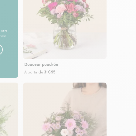
 une
rnée
Douceur poudrée
31€95
À partir de