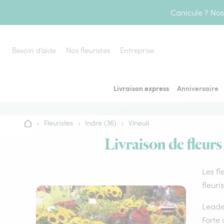
Aller au contenu
Canicule ? Nos 
Besoin d’aide
Nos fleuristes
Entreprise
Livraison express
Anniversaire
›
Fleuristes
›
Indre (36)
›
Vineuil
Accueil
Livraison de fleurs
Les fl
fleuri
Leader
Forte 