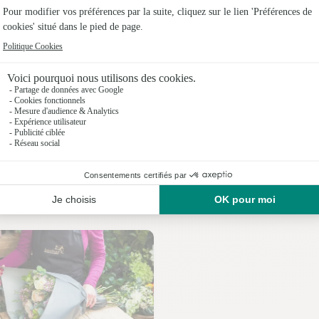
Fleuristes
Fleuristes
Fleuriste
Fleuristes
Fleuristes
Nos fleuristes à Vineuil