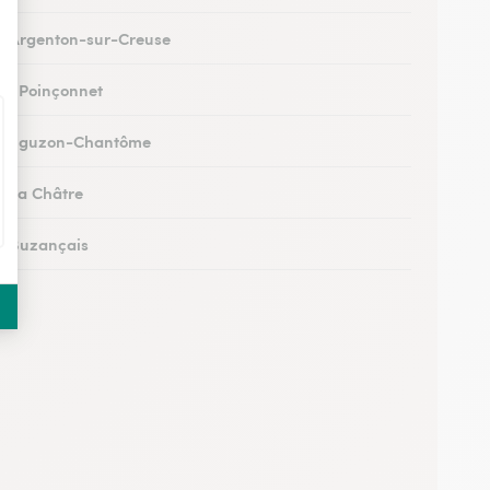
 à Argenton-sur-Creuse
 au Poinçonnet
s à Éguzon-Chantôme
 à La Châtre
 à Buzançais