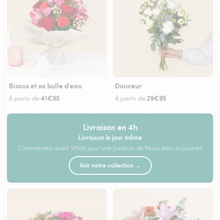
Bisous et sa bulle d'eau
Douceur
41€95
29€95
À partir de
À partir de
Livraison en 4h
Livraison le jour même
Commandez avant 17h00 pour une livraison de fleurs dans la journée
Voir notre collection →