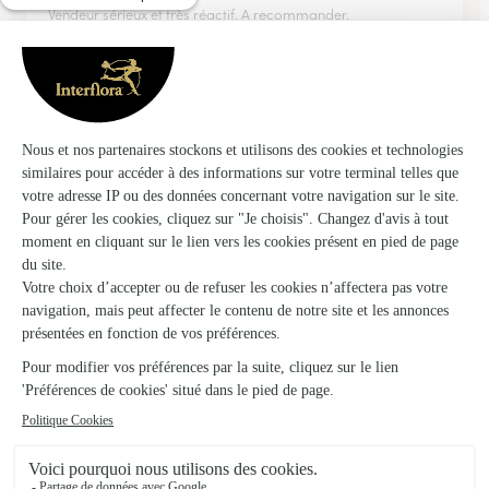
Vendeur sérieux et très réactif. A recommander.
11/01/2026
Trustpilot
Échantillon d'avis clients fourni via Trustpilot.
Voir tous
les avis de la marque Interflora sur Trustpilot
Livraison de fleurs à Fontenay et autour :
les villes proches couvertes par le réseau
Interflora
La Chapelle-Saint-Laurian
FLEURISTES
Guilly
FLEURISTES