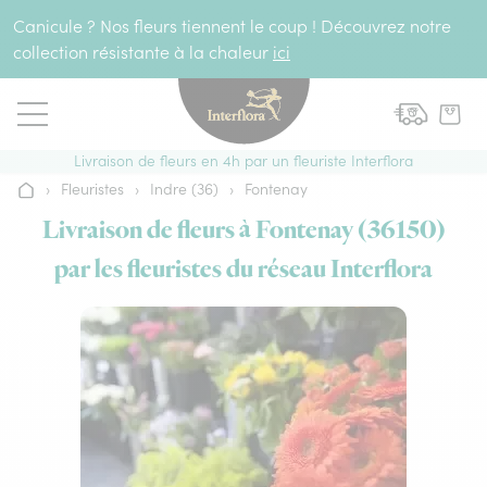
Aller au contenu
Canicule ? Nos fleurs tiennent le coup ! Découvrez notre
collection résistante à la chaleur
ici
Livraison de fleurs en 4h par un fleuriste Interflora
›
Fleuristes
›
Indre (36)
›
Fontenay
Accueil
Livraison de fleurs à Fontenay (36150)
par les fleuristes du réseau Interflora