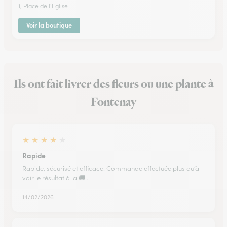
1, Place de l'Eglise
Voir la boutique
Ils ont fait livrer des fleurs ou une plante à
Fontenay
★
★
★
★
★
Rapide
Rapide, sécurisé et efficace. Commande effectuée plus qu’à
voir le résultat à la 🚚..
14/02/2026