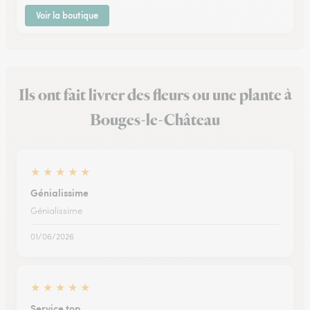
Voir la boutique
Ils ont fait livrer des fleurs ou une plante à
Bouges-le-Château
★
★
★
★
★
Génialissime
Génialissime
01/06/2026
★
★
★
★
★
Service top