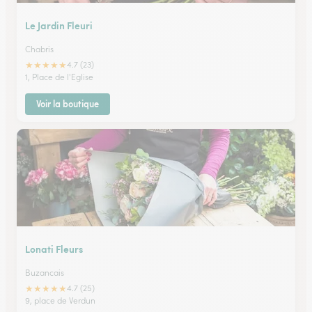
Le Jardin Fleuri
Chabris
★
★
★
★
★
4.7 (23)
1, Place de l'Eglise
Voir la boutique
Lonati Fleurs
Buzancais
★
★
★
★
★
4.7 (25)
9, place de Verdun