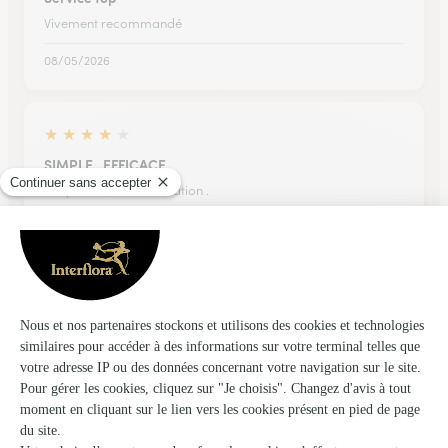
Vivement recommandé
08/05/2026
★
★
★
★
★
SIMPLE , EFFICACE.
Simple et facile d'utilisation .
08/04/2026
★
★
★
★
★
Faciliter du site choix et qualité des…
Faciliter du site choix et qualité des produits merci
22/06/2026