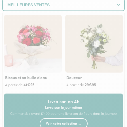
Bisous et sa bulle d'eau
Douceur
41€95
29€95
À partir de
À partir de
Livraison en 4h
Livraison le jour même
Commandez avant 17h00 pour une livraison de fleurs dans la journée
Voir notre collection →