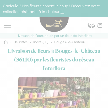
Aller au contenu
Canicule ? Nos fleurs tiennent le coup ! Découvrez notre
collection résistante à la chaleur
ici
Livraison de fleurs en 4h par un fleuriste Interflora
›
Fleuristes
›
Indre (36)
›
Bouges-le-Château
Accueil
Livraison de fleurs à Bouges-le-Château
(36110) par les fleuristes du réseau
Interflora