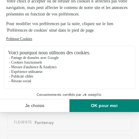
Trustpilot
Échantillon d'avis clients fourni via Trustpilot.
Voir tous
les avis de la marque Interflora sur Trustpilot
Livraison de fleurs à Bouges-le-Château
et autour : les villes proches couvertes par
le réseau Interflora
Rouvres-les-Bois
FLEURISTES
Bretagne
FLEURISTES
Fontenay
FLEURISTE