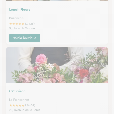
Lonati Fleurs
Buzancais
★
★
★
★
★
4.7 (25)
9, place de Verdun
Voir la boutique
C2 Saison
Le Poinconnet
★
★
★
★
★
4.8 (64)
26, avenue de la Forêt