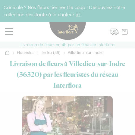
Aller au contenu
Canicule ? Nos fleurs tiennent le coup ! Découvrez notre
collection résistante à la chaleur
ici
Livraison de fleurs en 4h par un fleuriste Interflora
›
Fleuristes
›
Indre (36)
›
Villedieu-sur-Indre
Accueil
Livraison de fleurs à Villedieu-sur-Indre
(36320) par les fleuristes du réseau
Interflora