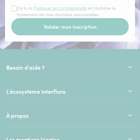
J'ai lu la
Politique de confidentialité
et j'autorise le
traitement de mes données personnelles.
Valider mon inscription
Besoin d'aide ?
L'écosystème Interflora
À propos
Les mentions légales