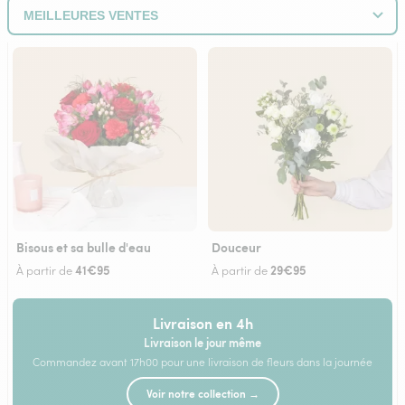
Bisous et sa bulle d'eau
Douceur
41€95
29€95
À partir de
À partir de
Livraison en 4h
Livraison le jour même
Commandez avant 17h00 pour une livraison de fleurs dans la journée
Voir notre collection →