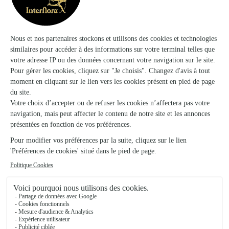
★
★
★
★
★
Choit et envoi rapide
Choit et envoi rapide
16/05/2026
★
★
★
★
★
Tres belles pivoines !
Facilité pour commander, bouquet livré selon demande.
Fleurs, pivoines, tres bien présentées et en excellente
fraîcheur. Merci
22/06/2026
Trustpilot
Échantillon d'avis clients fourni via Trustpilot.
Voir tous
les avis de la marque Interflora sur Trustpilot