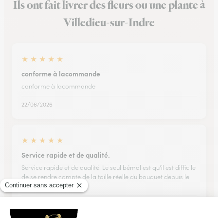
Ils ont fait livrer des fleurs ou une plante à
Villedieu-sur-Indre
★
★
★
★
★
conforme à lacommande
conforme à lacommande
22/06/2026
★
★
★
★
★
Service rapide et de qualité.
Service rapide et de qualité. Le seul bémol est qu'il est difficile
de se rendre compte de la taille réelle du bouquet depuis le
site internet.
26/12/2025