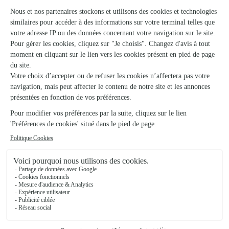
★
★
★
★
★
Fleuriste très professionnelle et…
Fleuriste très professionnelle et grande qualité des fleurs.
18/05/2026
★
★
★
★
★
Très bien toujours à l heures et le jour
Très bien et de belles fleurs 🌸
11/03/2026
Trustpilot
Échantillon d'avis clients fourni via Trustpilot.
Voir tous
les avis de la marque Interflora sur Trustpilot
Livraison de fleurs à Vicq-sur-Nahon et