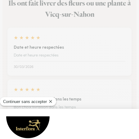
Ils ont fait livrer des fleurs ou une plante à
Vicq-sur-Nahon
★
★
★
★
★
Date et heure respectées
Date et heure respectées
30/03/2026
★
★
★
★
★
Bon choix livraison dans les temps
Bon choix livraison dans les temps
05/01/2026