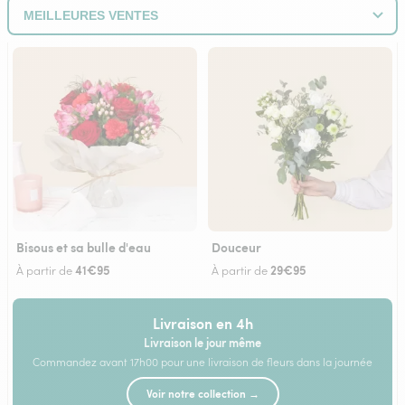
Bisous et sa bulle d'eau
Douceur
41€95
29€95
À partir de
À partir de
Livraison en 4h
Livraison le jour même
Commandez avant 17h00 pour une livraison de fleurs dans la journée
Voir notre collection →