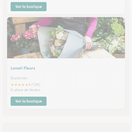
Voir la boutique
Lonati Fleurs
Buzancais
★
★
★
★
★
4.7 (25)
9, place de Verdun
Voir la boutique