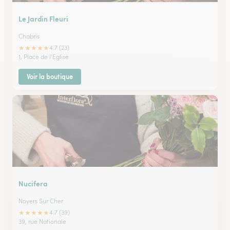
Le Jardin Fleuri
Chabris
★
★
★
★
★
4.7 (23)
1, Place de l'Eglise
Voir la boutique
Nucifera
Noyers Sur Cher
★
★
★
★
★
4.7 (39)
39, rue Nationale