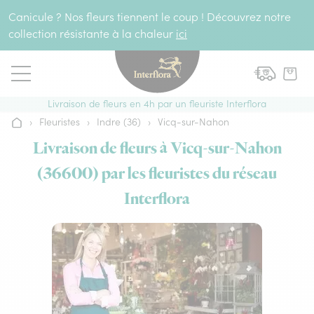
Aller au contenu
Canicule ? Nos fleurs tiennent le coup ! Découvrez notre
collection résistante à la chaleur
ici
Livraison de fleurs en 4h par un fleuriste Interflora
›
Fleuristes
›
Indre (36)
›
Vicq-sur-Nahon
Accueil
Livraison de fleurs à Vicq-sur-Nahon
(36600) par les fleuristes du réseau
Interflora