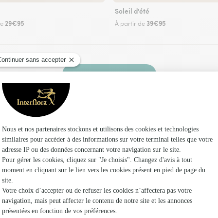
Soleil d'été
29€95
39€95
de
À partir de
Faire livrer des fleurs
 un fleuriste Interflora à Heugnes et dans ses 
Les f
Fleuristes
Fleuristes
Fleuristes