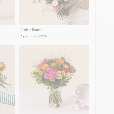
Plaisir fleuri
36€95
À partir de