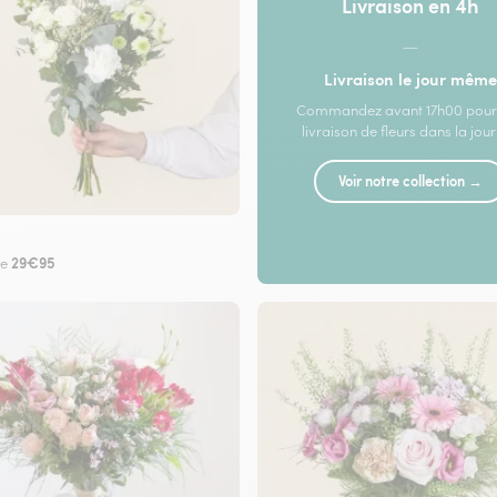
Livraison en 4h
—
Livraison le jour même
Commandez avant 17h00 pour
livraison de fleurs dans la jou
Voir notre collection →
29€95
de