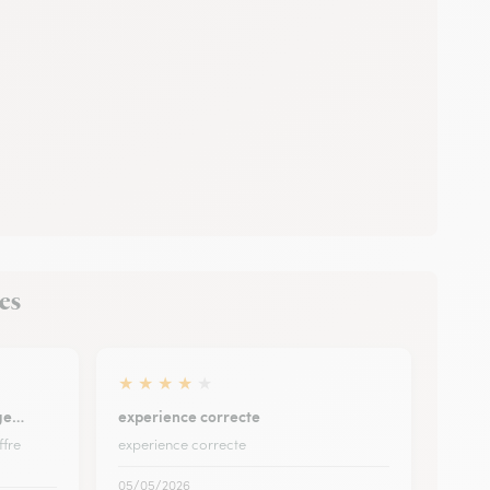
nes
★
★
★
★
★
rge…
experience correcte
ffre
experience correcte
05/05/2026