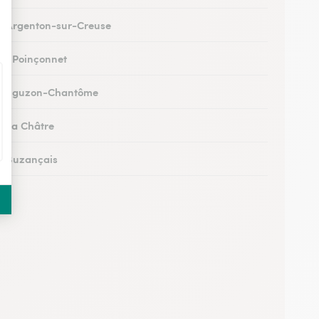
 à Argenton-sur-Creuse
 au Poinçonnet
s à Éguzon-Chantôme
 à La Châtre
 à Buzançais