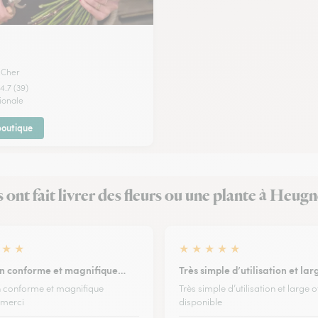
 Cher
4.7 (39)
tionale
 boutique
s ont fait livrer des fleurs ou une plante à Heug
★
★
★
★
★
★
★
on conforme et magnifique…
Très simple d’utilisation et la
n conforme et magnifique
Très simple d’utilisation et large o
 merci
disponible