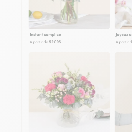
Instant complice
Joyeux a
52€95
À partir de
À partir 