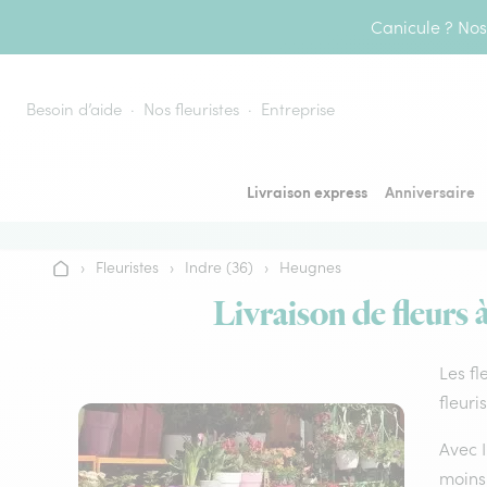
Aller au contenu
Canicule ? Nos 
Besoin d’aide
Nos fleuristes
Entreprise
Livraison express
Anniversaire
›
Fleuristes
›
Indre (36)
›
Heugnes
Accueil
Livraison de fleurs 
Les fl
fleuri
Avec I
moins