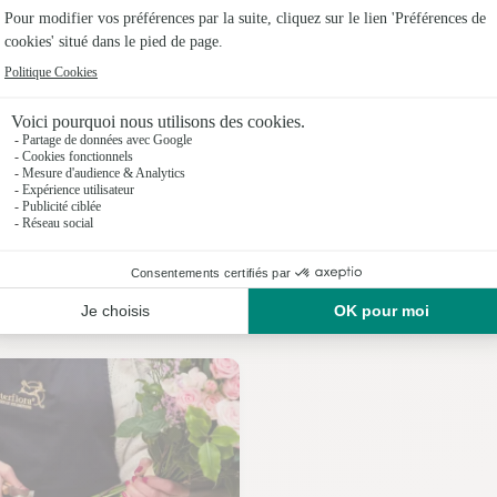
Fleuristes
Fleuristes
Fleuriste
Fleuristes
Fleuristes
Nos fleuristes à Heugnes