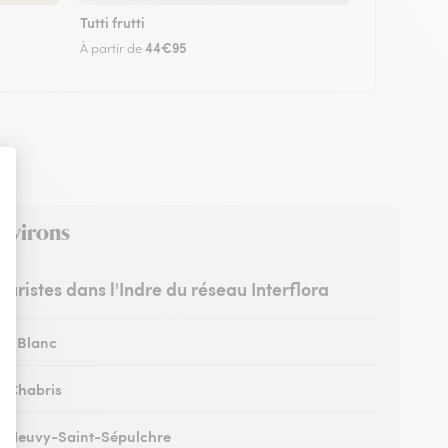
Tutti frutti
44€95
À partir de
environs
leuristes dans l'Indre du réseau Interflora
 au Blanc
 à Chabris
 à Neuvy-Saint-Sépulchre