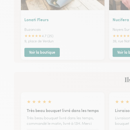
Lonati Fleurs
Nucifera
Buzancais
Noyers Sur
★
★
★
★
★
★
★
★
★
★
4.7 (25)
9, place de Verdun
39, rue Na
Voir la boutique
Voir la
Il
★
★
★
★
★
★
★
★
Très beau bouquet livré dans les temps
Livrais
Très beau bouquet livré dans les temps,
Livraiso
commandé le matin, livré à 13H. Merci
bouquet