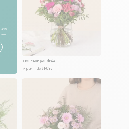
 une
rnée
Douceur poudrée
31€95
À partir de