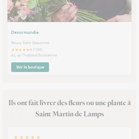
Denormandie
Neuvy Saint Sepulchre
★
★
★
★
★
4.7 (98)
42, av Thabaud Boislareine
Voir la boutique
Ils ont fait livrer des fleurs ou une plante à
Saint Martin de Lamps
★
★
★
★
★