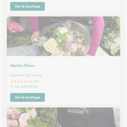
Voir la boutique
Metais Fleurs
Argenton Sur Creuse
★
★
★
★
★
4.9 (20)
15, rue Gambetta
Voir la boutique