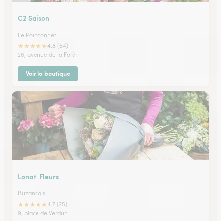
C2 Saison
Le Poinconnet
★
★
★
★
★
4.8 (64)
26, avenue de la Forêt
Voir la boutique
Lonati Fleurs
Buzancais
★
★
★
★
★
4.7 (25)
9, place de Verdun