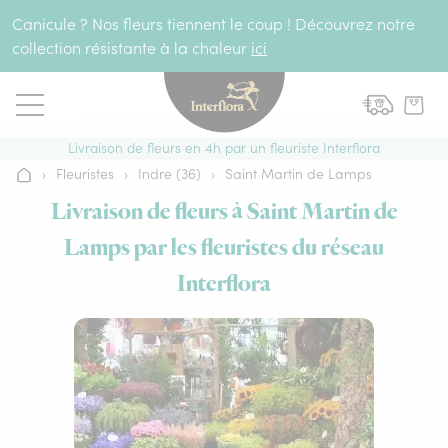
Aller au contenu
Canicule ? Nos fleurs tiennent le coup ! Découvrez notre
collection résistante à la chaleur
ici
Livraison de fleurs en 4h par un fleuriste Interflora
›
Fleuristes
›
Indre (36)
›
Saint Martin de Lamps
Accueil
Livraison de fleurs à Saint Martin de
Lamps par les fleuristes du réseau
Interflora