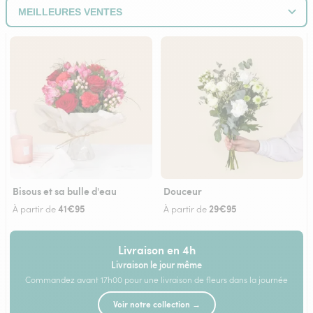
Bisous et sa bulle d'eau
Douceur
41€95
29€95
À partir de
À partir de
Livraison en 4h
Livraison le jour même
Commandez avant 17h00 pour une livraison de fleurs dans la journée
Voir notre collection →