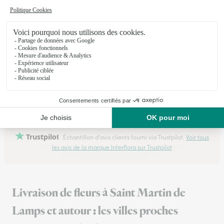
★
★
★
★
★
Service pro et efficace
Commande rapidement passée Appel de la fleuriste pour
m'informer qu'une fleur dans le bouquet choisi sera
remplacée Appel lors de la livraison car adresse incomplète,
elle a fini par trouver en insistant puis message personnel
pour m'informer que le bouquet…
23/06/2026
Trustpilot
Échantillon d'avis clients fourni via Trustpilot.
Voir tous
les avis de la marque Interflora sur Trustpilot
Livraison de fleurs à Saint Martin de
Lamps et autour : les villes proches