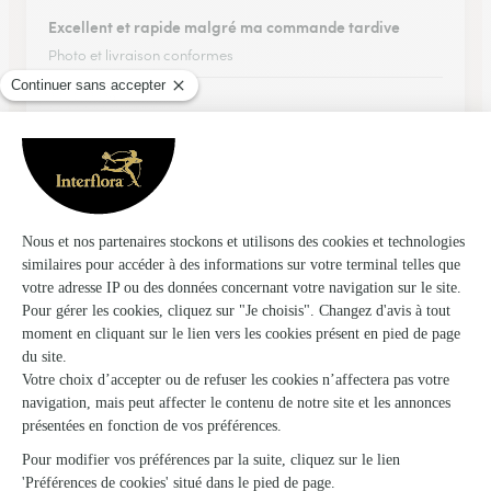
Excellent et rapide malgré ma commande tardive
Photo et livraison conformes
20/01/2026
★
★
★
★
★
Parfait àvec une livraison à
Parfait àvec une livraison à l'heure
16/02/2026
★
★
★
★
★
Site simple et efficace
Site simple et efficace. Tarifs de livraison élevés.
13/02/2026