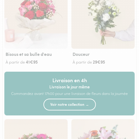
Bisous et sa bulle d'eau
Douceur
41€95
29€95
À partir de
À partir de
Livraison en 4h
Livraison le jour même
Commandez avant 17h00 pour une livraison de fleurs dans la journée
Voir notre collection →