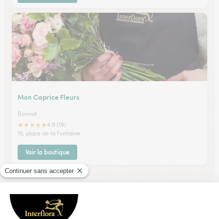
Mon Caprice Fleurs
Bonnat
★
★
★
★
★
4.9 (19)
10, place de la Fontaine
Voir la boutique
Ils ont fait livrer des fleurs ou une plante à