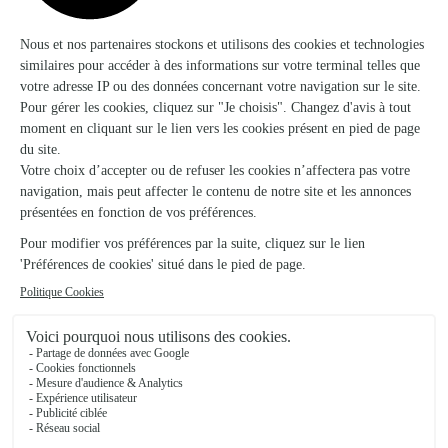
Cluis
★
★
★
★
★
Facilité de commande
Facilité de commande, la coupe de fleurs correspondait
parfaitement à l'image de présentation. Pour moi c'est
parfait
17/02/2026
★
★
★
★
★
Superbe bouquet service excellent
Tres satisfait de ma commande pour un anniversaire mon
amie a ete ravie par la beaute du bouquet Excellent service
19/02/2026