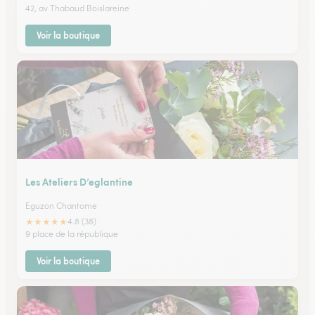
42, av Thabaud Boislareine
Voir la boutique
Les Ateliers D’eglantine
Eguzon Chantome
★
★
★
★
★
4.8 (38)
9 place de la république
Voir la boutique