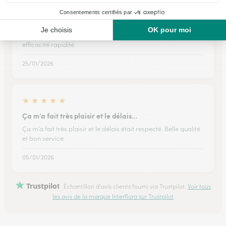
★
★
★
★
★
efficacité rapidité
efficacité rapidité
25/01/2026
★
★
★
★
★
Ça m’a fait très plaisir et le délais…
Ça m’a fait très plaisir et le délais était respecté. Belle qualité
et bon service
05/01/2026
Trustpilot
Échantillon d'avis clients fourni via Trustpilot.
Voir tous
les avis de la marque Interflora sur Trustpilot