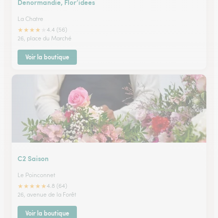
Denormandie, Flor’idees
La Chatre
★
★
★
★
★
4.4 (56)
26, place du Marché
Voir la boutique
C2 Saison
Le Poinconnet
★
★
★
★
★
4.8 (64)
26, avenue de la Forêt
Voir la boutique