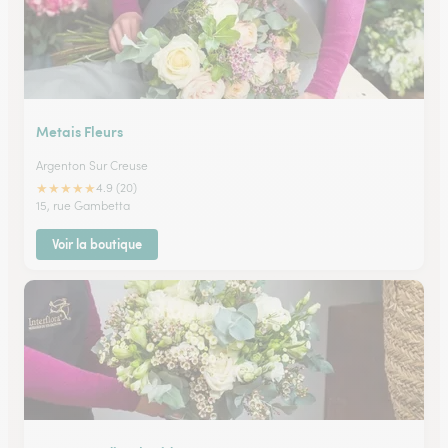
Metais Fleurs
Argenton Sur Creuse
★
★
★
★
★
4.9 (20)
15, rue Gambetta
Voir la boutique