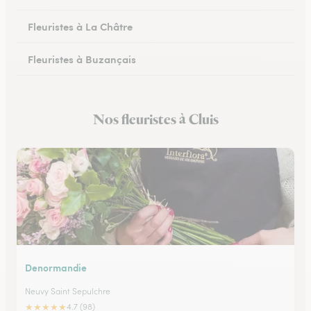
Fleuristes à La Châtre
Fleuristes à Buzançais
Nos fleuristes à Cluis
Denormandie
Neuvy Saint Sepulchre
★
★
★
★
★
4.7 (98)