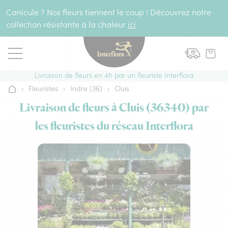
Aller au contenu
Canicule ? Nos fleurs tiennent le coup ! Découvrez notre
collection résistante à la chaleur
ici
Livraison de fleurs en 4h par un fleuriste Interflora
›
Fleuristes
›
Indre (36)
›
Cluis
Accueil
Livraison de fleurs à Cluis (36340) par
les fleuristes du réseau Interflora