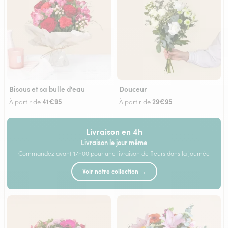
Bisous et sa bulle d'eau
Douceur
41€95
29€95
À partir de
À partir de
Livraison en 4h
Livraison le jour même
Commandez avant 17h00 pour une livraison de fleurs dans la journée
Voir notre collection →