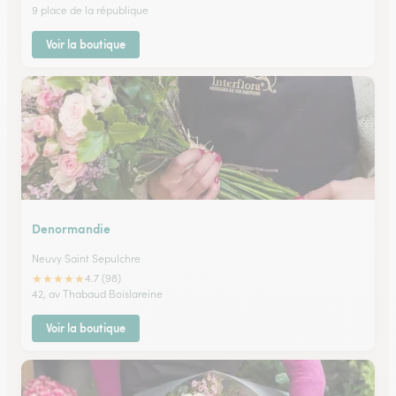
9 place de la république
Voir la boutique
Denormandie
Neuvy Saint Sepulchre
★
★
★
★
★
4.7 (98)
42, av Thabaud Boislareine
Voir la boutique