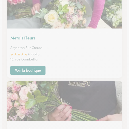
Metais Fleurs
Argenton Sur Creuse
★
★
★
★
★
4.9 (20)
15, rue Gambetta
Voir la boutique