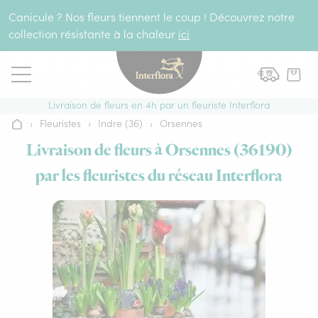
Aller au contenu
Canicule ? Nos fleurs tiennent le coup ! Découvrez notre
collection résistante à la chaleur
ici
Livraison de fleurs en 4h par un fleuriste Interflora
›
Fleuristes
›
Indre (36)
›
Orsennes
Accueil
Livraison de fleurs à Orsennes (36190)
par les fleuristes du réseau Interflora