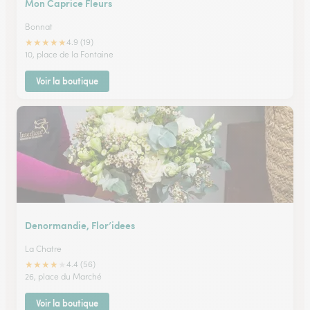
Mon Caprice Fleurs
Bonnat
★
★
★
★
★
4.9 (19)
10, place de la Fontaine
Voir la boutique
Denormandie, Flor’idees
La Chatre
★
★
★
★
★
4.4 (56)
26, place du Marché
Voir la boutique