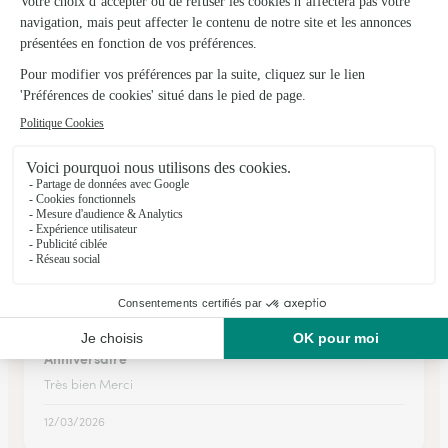
RAS Sevice au top.
RAS Sevice au top.
05/02/2026
★
★
★
★
★
Interflora, site facile d' utilisation. Grand choix, service
client bien présent. Livraison parfaite
Parfait, livraison en temps et en heure
02/02/2026
★
★
★
★
★
Anniversaire
Très bien Merci
12/03/2026