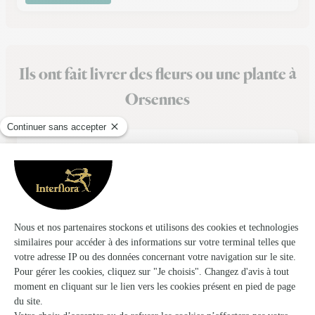
Ils ont fait livrer des fleurs ou une plante à
Orsennes
★
★
★
★
★
Commande faite tard le soir avec prise…
Commande faite tard le soir avec prise en compte de suite et
une livraison le lendemain comme je le souhaitais Je
recommande vivement
07/08/2026
★
★
★
★
★