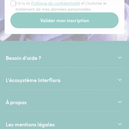
J'ai lu la
Politique de confidentialité
et j'autorise le
traitement de mes données personnelles.
Valider mon inscription
Besoin d'aide ?
L'écosystème Interflora
À propos
Les mentions légales