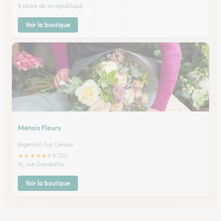
9 place de la république
Voir la boutique
Metais Fleurs
Argenton Sur Creuse
★
★
★
★
★
4.9 (20)
15, rue Gambetta
Voir la boutique