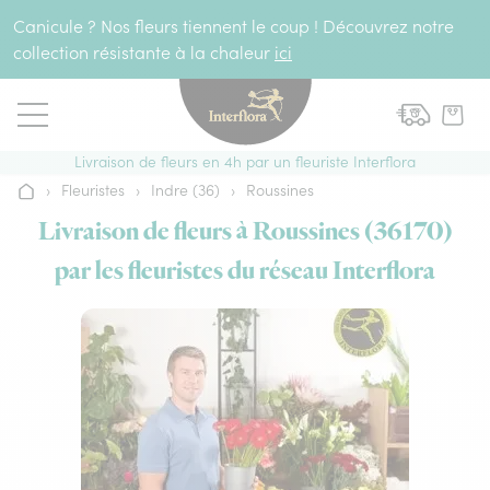
Aller au contenu
Canicule ? Nos fleurs tiennent le coup ! Découvrez notre
collection résistante à la chaleur
ici
Livraison de fleurs en 4h par un fleuriste Interflora
›
Fleuristes
›
Indre (36)
›
Roussines
Accueil
Livraison de fleurs à Roussines (36170)
par les fleuristes du réseau Interflora