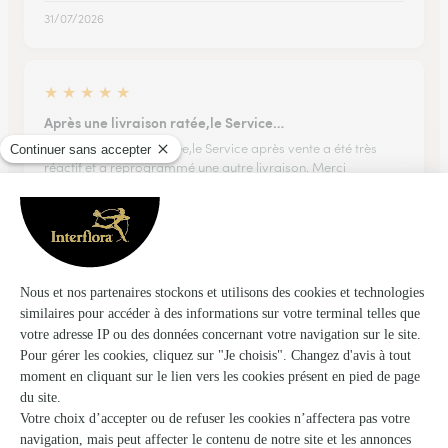
31/07/2026
★
★
★
★
★
Après une livraison ratée,le Service…
Après une livraison ratée,le Service après vente a été très
réactif et a reprogrammé une autre livraison. Merci
beaucoup.
11/03/2026
★
★
★
★
★
Même que je me suis pris en retard le…
Même que je me suis pris en retard le jolie bouquet choisi à
étais livré à l’heure choisie. Merci à l’équipe
03/06/2026