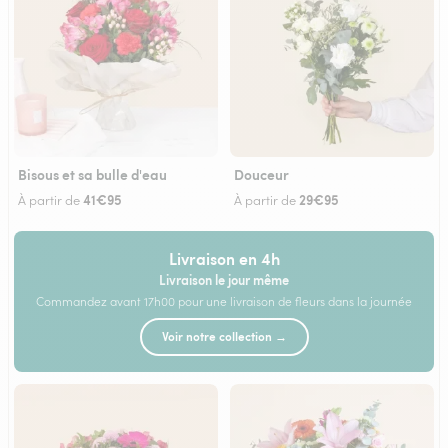
Bisous et sa bulle d'eau
Douceur
41€95
29€95
À partir de
À partir de
Livraison en 4h
Livraison le jour même
Commandez avant 17h00 pour une livraison de fleurs dans la journée
Voir notre collection →