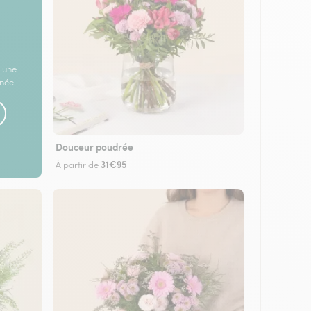
 une
rnée
Douceur poudrée
31€95
À partir de