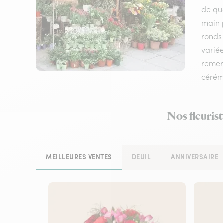
de qua
main p
ronds 
variée
remerc
cérém
Nos fleurist
MEILLEURES VENTES
DEUIL
ANNIVERSAIRE