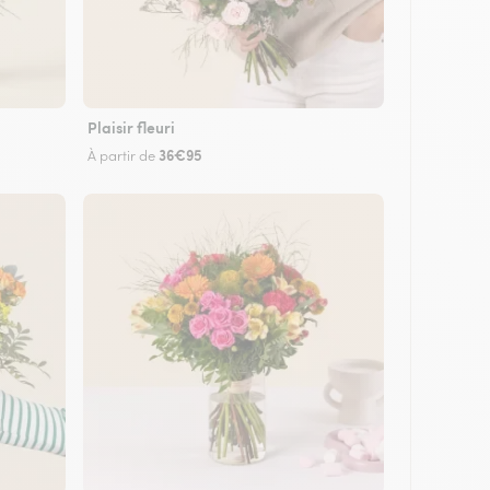
Plaisir fleuri
36€95
À partir de