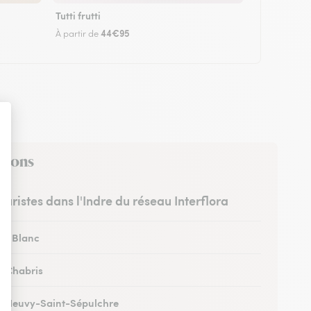
Tutti frutti
44€95
À partir de
virons
leuristes dans l'Indre du réseau Interflora
 au Blanc
 à Chabris
 à Neuvy-Saint-Sépulchre