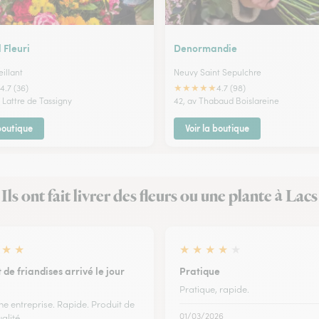
 Fleuri
Denormandie
illant
Neuvy Saint Sepulchre
★
★
★
★
★
4.7 (36)
4.7 (98)
 Lattre de Tassigny
42, av Thabaud Boislareine
 boutique
Voir la boutique
Ils ont fait livrer des fleurs ou une plante à Lacs
★
★
★
★
★
★
★
de friandises arrivé le jour
Pratique
Pratique, rapide.
ne entreprise. Rapide. Produit de
01/03/2026
alité.