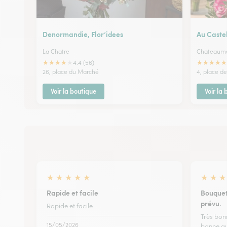
Denormandie, Flor’idees
Au Castel
La Chatre
Chateaume
★
★
★
★
★
★
★
★
★
★
4.4 (56)
26, place du Marché
4, place de
Voir la boutique
Voir la
★
★
★
★
★
★
★
★
Rapide et facile
Bouquet 
prévu.
Rapide et facile
Très bon
15/05/2026
bonne qu