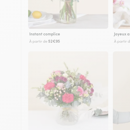
Instant complice
Joyeux a
52€95
À partir de
À partir 