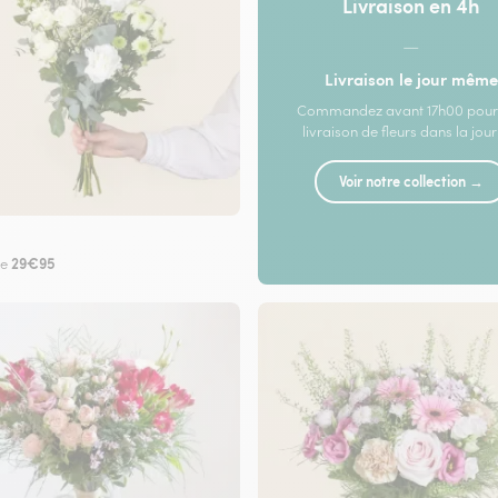
Livraison en 4h
—
Livraison le jour même
Commandez avant 17h00 pour
livraison de fleurs dans la jou
Voir notre collection →
29€95
de