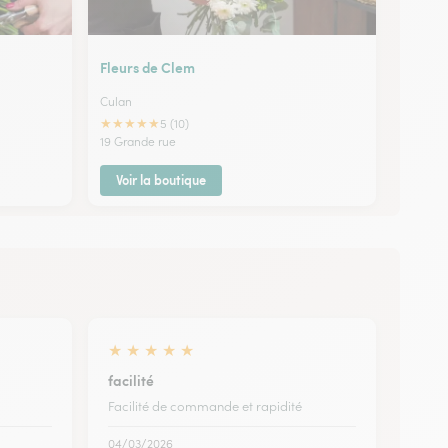
Fleurs de Clem
Culan
★
★
★
★
★
5 (10)
19 Grande rue
Voir la boutique
★
★
★
★
★
facilité
Facilité de commande et rapidité
04/03/2026