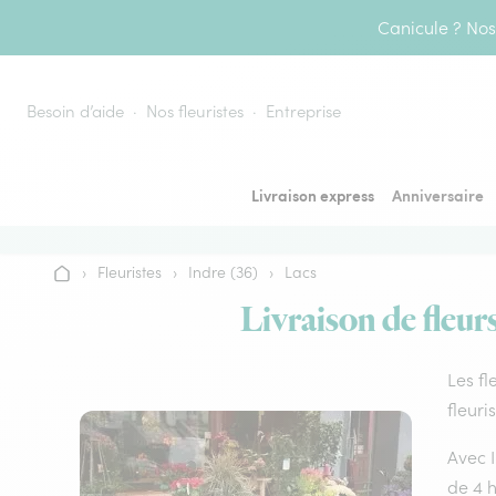
Aller au contenu
Canicule ? Nos 
Besoin d’aide
Nos fleuristes
Entreprise
Livraison express
Anniversaire
›
Fleuristes
›
Indre (36)
›
Lacs
Accueil
Livraison de fleur
Les fl
fleuri
Avec I
de 4 