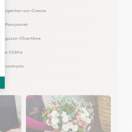
 à Argenton-sur-Creuse
 au Poinçonnet
s à Éguzon-Chantôme
 à La Châtre
 à Buzançais