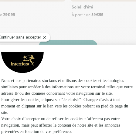
Soleil d'été
29€95
39€95
de
À partir de
Faire livrer des fleurs
ez un fleuriste Interflora à Lacs et dans ses en
Les f
Fleuristes
Fleuristes
Fleuristes