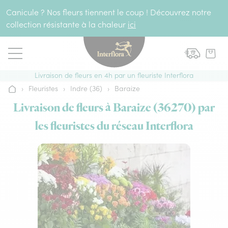
Aller au contenu
Canicule ? Nos fleurs tiennent le coup ! Découvrez notre
collection résistante à la chaleur
ici
Livraison de fleurs en 4h par un fleuriste Interflora
›
Fleuristes
›
Indre (36)
›
Baraize
Accueil
Livraison de fleurs à Baraize (36270) par
les fleuristes du réseau Interflora