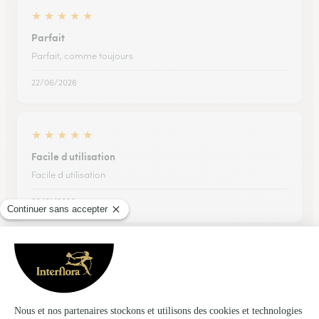
★
★
★
★
★
Parfait
Parfait, comme toujours
22/06/2026
★
★
★
★
★
Facile d utilisation
Facile d utilisation
02/01/2026
★
★
★
★
★
Service client très réactif
Service client très réactif Nous avions reçu une plante abîmée
par le transport, nous avons été relivrée la semaine suivante