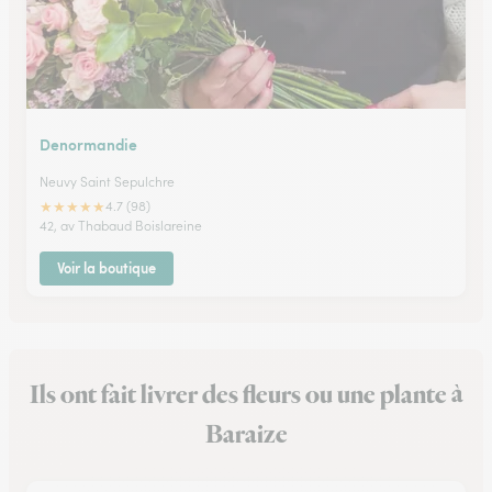
Denormandie
Neuvy Saint Sepulchre
★
★
★
★
★
4.7 (98)
42, av Thabaud Boislareine
Voir la boutique
Ils ont fait livrer des fleurs ou une plante à
Baraize