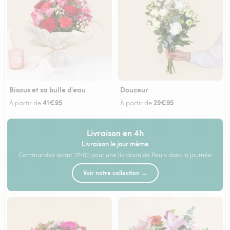
Bisous et sa bulle d'eau
Douceur
41€95
29€95
À partir de
À partir de
Livraison en 4h
Livraison le jour même
Commandez avant 17h00 pour une livraison de fleurs dans la journée
Voir notre collection →