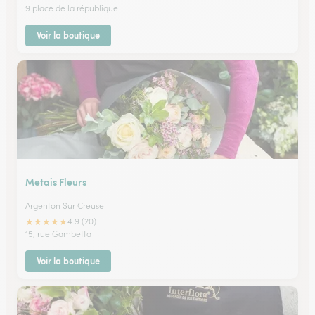
9 place de la république
Voir la boutique
Metais Fleurs
Argenton Sur Creuse
★
★
★
★
★
4.9 (20)
15, rue Gambetta
Voir la boutique