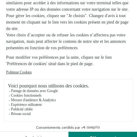
Je recommande vivement Interflora
08/03/2026
★
★
★
★
★
Commande passée tard et la livraison a…
Commande passée tard et la livraison a été reçu à temps.
Très satisfaite
16/07/2026
Trustpilot
Échantillon d'avis clients fourni via Trustpilot.
Voir tous
les avis de la marque Interflora sur Trustpilot
Livraison de fleurs à Baraize et autour :
les villes proches couvertes par le réseau