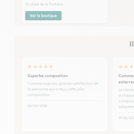
10, place de la Fontaine
Voir la boutique
I
★
★
★
★
★
★
★
★
Superbe composition
Command
enterr
Comme toujours, grande satisfaction de
la personne qui a reçu cette jolie
Le site 
composition
à chaque
composit
04/05/2026
adaptées
17/05/20