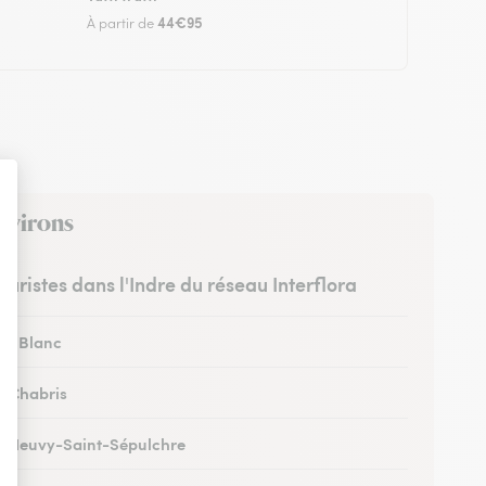
44€95
À partir de
environs
leuristes dans l'Indre du réseau Interflora
 au Blanc
 à Chabris
 à Neuvy-Saint-Sépulchre