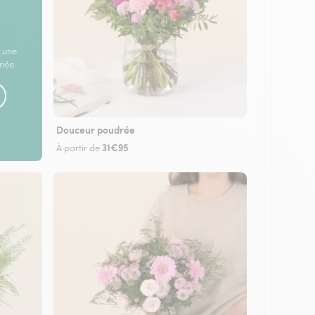
 une
rnée
Douceur poudrée
31€95
À partir de