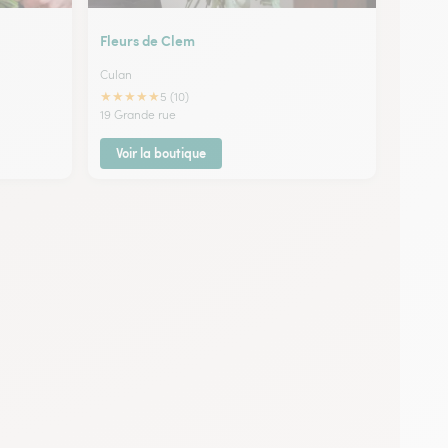
Fleurs de Clem
Culan
★
★
★
★
★
5 (10)
19 Grande rue
Voir la boutique