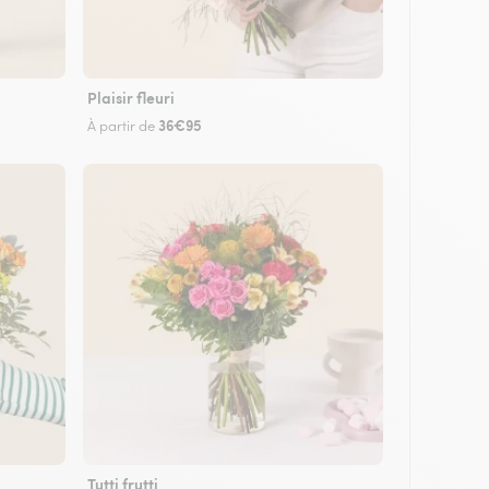
Plaisir fleuri
36€95
À partir de
Tutti frutti