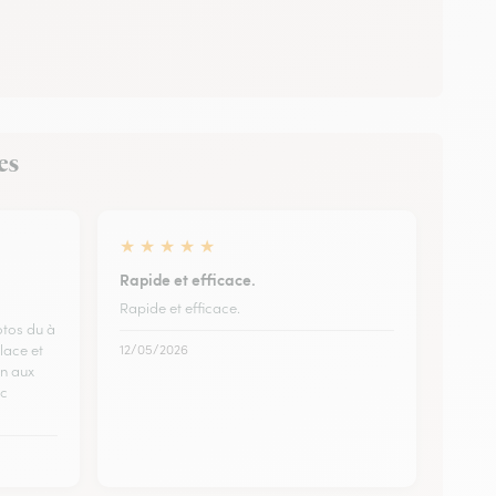
es
★
★
★
★
★
Rapide et efficace.
Rapide et efficace.
otos du à
place et
12/05/2026
en aux
ec