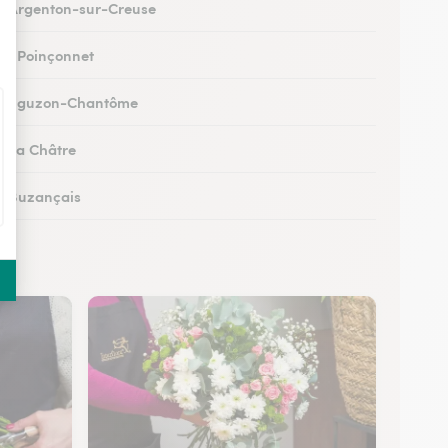
 à Argenton-sur-Creuse
 au Poinçonnet
s à Éguzon-Chantôme
 à La Châtre
 à Buzançais