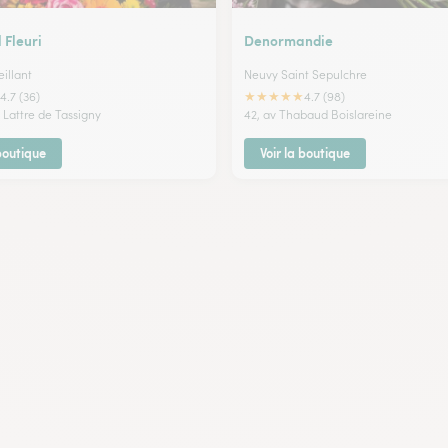
 Fleuri
Denormandie
illant
Neuvy Saint Sepulchre
★
★
★
★
★
4.7 (36)
4.7 (98)
 Lattre de Tassigny
42, av Thabaud Boislareine
 boutique
Voir la boutique