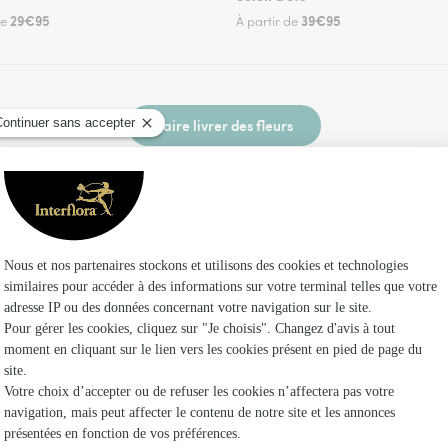
29€95
39€95
de
À partir de
Faire livrer des fleurs
 un fleuriste Interflora à Briantes et dans ses 
Les f
Fleuristes
Fleuristes
Fleuristes