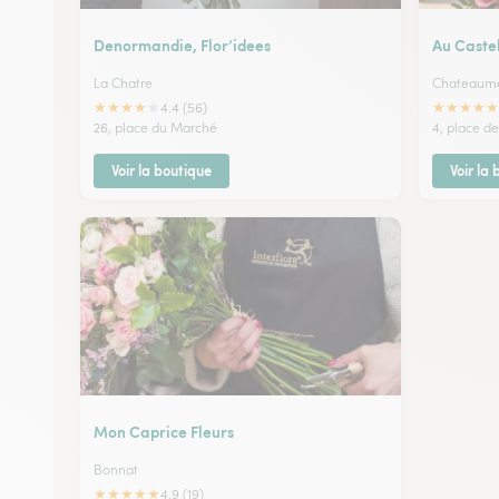
Denormandie, Flor’idees
Au Castel
La Chatre
Chateaume
★
★
★
★
★
★
★
★
★
★
4.4 (56)
26, place du Marché
4, place de
Voir la boutique
Voir la
Mon Caprice Fleurs
Bonnat
★
★
★
★
★
4.9 (19)