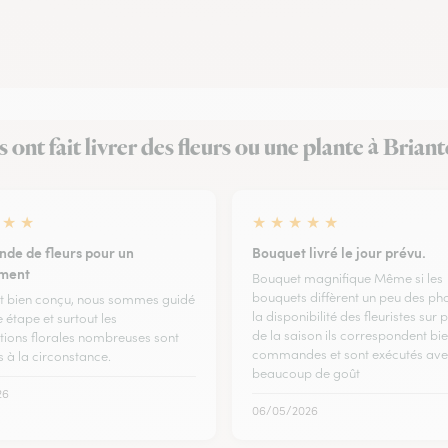
ls ont fait livrer des fleurs ou une plante à Briant
★
★
★
★
★
★
★
e de fleurs pour un
Bouquet livré le jour prévu.
ement
Bouquet magnifique Même si les
bouquets diffèrent un peu des ph
est bien conçu, nous sommes guidé
la disponibilité des fleuristes sur 
 étape et surtout les
de la saison ils correspondent bi
ions florales nombreuses sont
commandes et sont exécutés av
 à la circonstance.
beaucoup de goût
26
06/05/2026