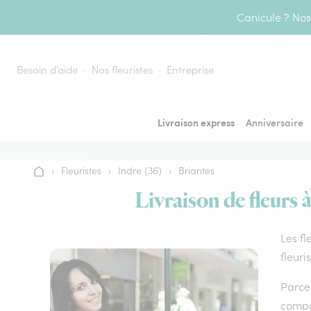
Aller au contenu
Canicule ? Nos 
Besoin d’aide
Nos fleuristes
Entreprise
Livraison express
Anniversaire
›
Fleuristes
›
Indre (36)
›
Briantes
Accueil
Livraison de fleurs 
Les fl
fleuri
Parce 
compos