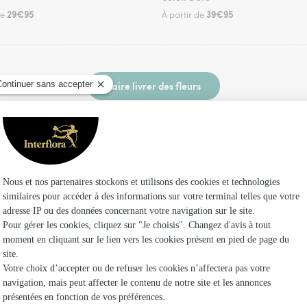
29€95
39€95
de
À partir de
Faire livrer des fleurs
ez un fleuriste Interflora à Rosis et dans ses en
Les fl
Fleuristes 
Fleuristes 
Fleuristes