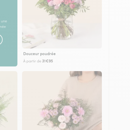
 une
rnée
Douceur poudrée
31€95
À partir de