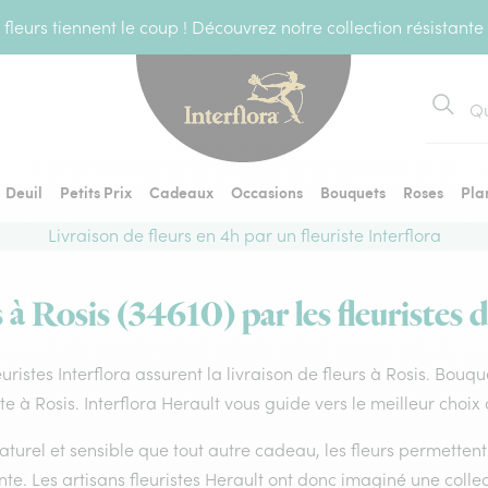
fleurs tiennent le coup ! Découvrez notre collection résistante
Recher
Deuil
Petits Prix
Cadeaux
Occasions
Bouquets
Roses
Pla
Livraison de fleurs en 4h par un fleuriste Interflora
 à Rosis (34610) par les fleuristes 
euristes Interflora assurent la livraison de fleurs à Rosis. Bouq
ste à Rosis. Interflora Herault vous guide vers le meilleur choix
aturel et sensible que tout autre cadeau, les fleurs permette
te. Les artisans fleuristes Herault ont donc imaginé une collect