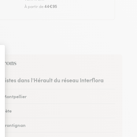
44€95
À partir de
virons
euristes dans l'Hérault du réseau Interflora
à Montpellier
à Sète
 à Frontignan