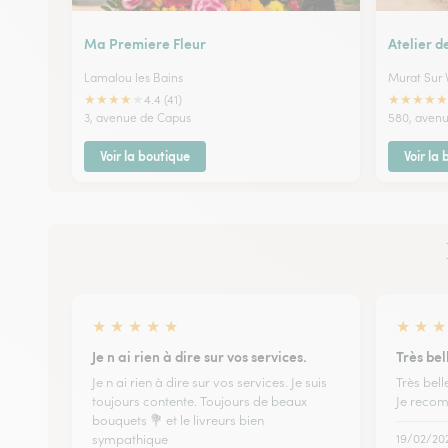
Ma Premiere Fleur
Atelier d
Lamalou les Bains
Murat Sur 
★
★
★
★
★
★
★
★
★
★
4.4 (41)
3, avenue de Capus
580, aven
Voir la boutique
Voir la
★
★
★
★
★
★
★
★
Je n ai rien à dire sur vos services.
Très bel
Je n ai rien à dire sur vos services. Je suis
Très bell
toujours contente. Toujours de beaux
Je recom
bouquets 💐 et le livreurs bien
sympathique
19/02/20