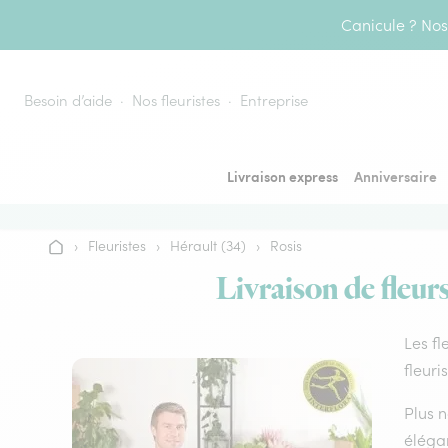
Aller au contenu
Canicule ? Nos 
Besoin d’aide
Nos fleuristes
Entreprise
Livraison express
Anniversaire
›
Fleuristes
›
Hérault (34)
›
Rosis
Accueil
Livraison de fleurs
Les fl
fleuri
Plus n
élégan