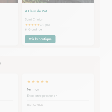
A Fleur de Pot
Saint Chinian
★
★
★
★
★
4.9 (16)
6, Grand rue
Voir la boutique
s
★
★
★
★
★
1er mai
Excellente prestation
07/05/2026