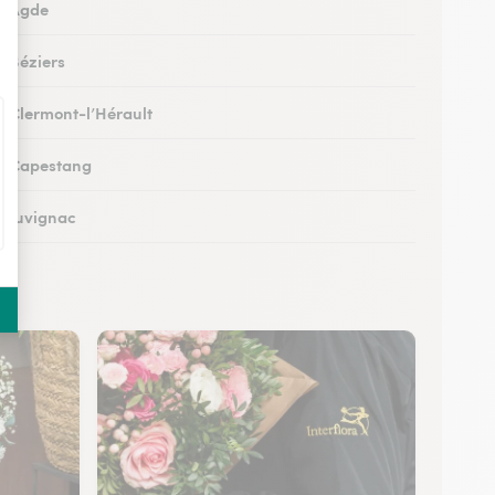
 à Agde
à Béziers
 à Clermont-l’Hérault
 à Capestang
 à Juvignac
 à Mauguio
 à Pignan