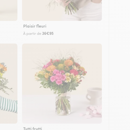
Plaisir fleuri
36€95
À partir de
Tutti frutti