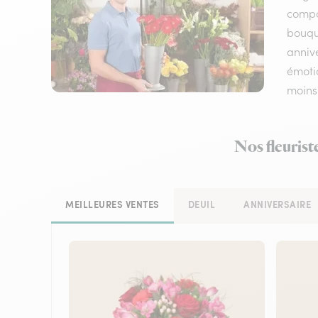
compos
bouqu
annive
émotio
moins
Nos fleurist
MEILLEURES VENTES
DEUIL
ANNIVERSAIRE