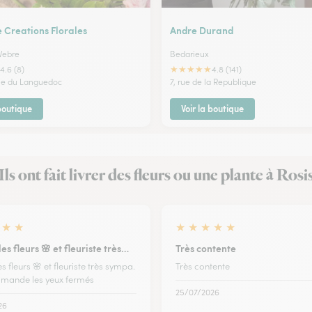
e Creations Florales
Andre Durand
Vebre
Bedarieux
★
★
★
★
★
4.6 (8)
4.8 (141)
ue du Languedoc
7, rue de la Republique
 boutique
Voir la boutique
Ils ont fait livrer des fleurs ou une plante à Rosi
★
★
★
★
★
★
★
les fleurs 🌸 et fleuriste très…
Très contente
es fleurs 🌸 et fleuriste très sympa.
Très contente
mande les yeux fermés
25/07/2026
26