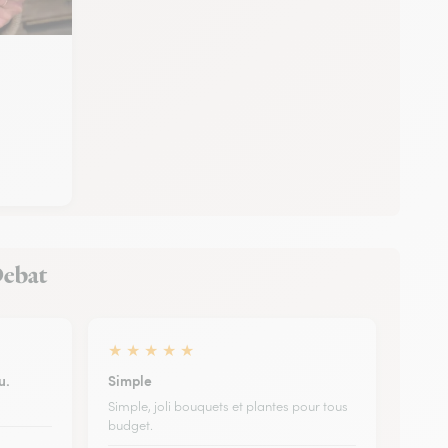
-Debat
★
★
★
★
★
u.
Simple
Simple, joli bouquets et plantes pour tous
budget.