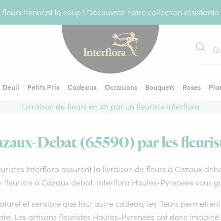
fleurs tiennent le coup ! Découvrez notre collection résistante
Recher
Deuil
Petits Prix
Cadeaux
Occasions
Bouquets
Roses
Pla
Livraison de fleurs en 4h par un fleuriste Interflora
azaux-Debat (65590) par les fleuris
euristes Interflora assurent la livraison de fleurs à Cazaux deb
 fleuriste à Cazaux debat. Interflora Hautes-Pyrenees vous gu
aturel et sensible que tout autre cadeau, les fleurs permette
te. Les artisans fleuristes Hautes-Pyrenees ont donc imaginé u