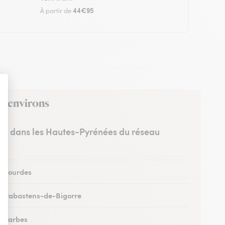
44€95
À partir de
es environs
stes dans les Hautes-Pyrénées du réseau
 à Lourdes
 à Rabastens-de-Bigorre
 à Tarbes