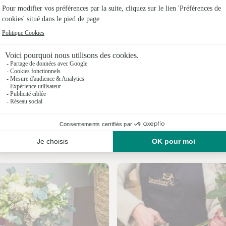
Fleuristes
Fleuristes
Fleuriste
Fleuristes
Fleuriste
Nos fleuristes à Cazaux-Debat