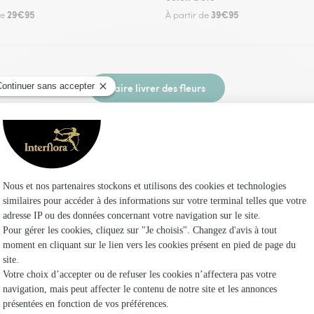
29€95
39€95
de
À partir de
Faire livrer des fleurs
 fleuriste Interflora à Cazaux-Debat et dans s
Les fleuri
Interflora
Fleuristes
Fleuristes
Fleuristes