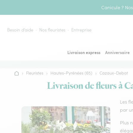
Aller au contenu
Canicule ? Nos 
Besoin d’aide
Nos fleuristes
Entreprise
Livraison express
Anniversaire
›
Fleuristes
›
Hautes-Pyrénées (65)
›
Cazaux-Debat
Accueil
Livraison de fleurs à C
Les fl
par un
Plus n
élégan