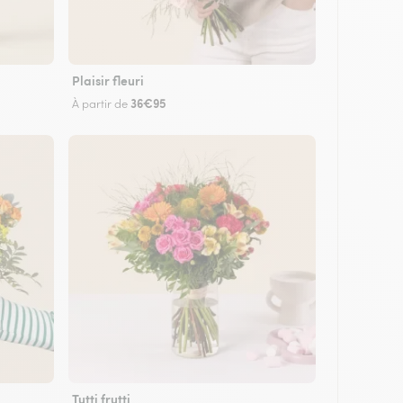
Plaisir fleuri
36€95
À partir de
Tutti frutti