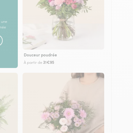
 une
rnée
Douceur poudrée
31€95
À partir de