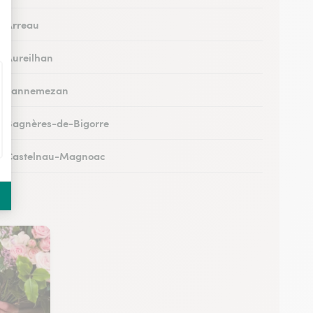
 à Arreau
 à Aureilhan
s à Lannemezan
 à Bagnères-de-Bigorre
s à Castelnau-Magnoac