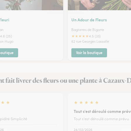
Fleuri
Un Adour de Fleurs
an
Bagneres de Bigorre
★
★
★
★
★
4.6 (25)
4.5 (33)
ctor-Hugo
62 rue Georges Lassalle
 boutique
Voir la boutique
nt fait livrer des fleurs ou une plante à Cazaux
★
★
★
★
★
★
★
Tout s'est déroulé comme prév
pidité Simplicité
Tout s'est déroulé comme prévu.
26
24/02/2026