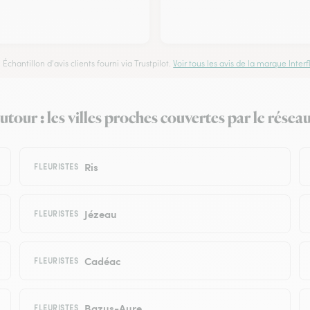
Échantillon d'avis clients fourni via Trustpilot.
Voir tous les avis de la marque Interfl
tour : les villes proches couvertes par le réseau
Ris
FLEURISTES
Jézeau
FLEURISTES
Cadéac
FLEURISTES
Bazus-Aure
FLEURISTES