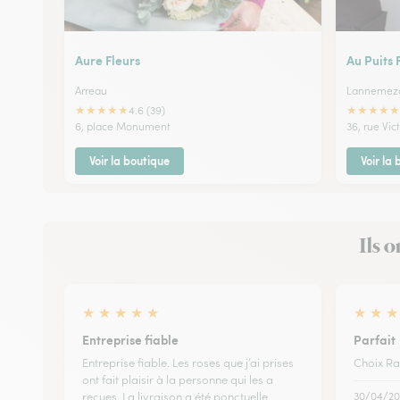
Aure Fleurs
Au Puits 
Arreau
Lannemez
★
★
★
★
★
★
★
★
★
★
4.6 (39)
6, place Monument
36, rue Vi
Voir la boutique
Voir la
Ils o
★
★
★
★
★
★
★
★
Entreprise fiable
Parfait
Entreprise fiable. Les roses que j’ai prises
Choix Ra
ont fait plaisir à la personne qui les a
reçues. La livraison a été ponctuelle.
30/04/20