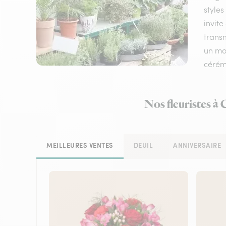
styles
invite
transm
un mom
cérém
Nos fleuristes à
MEILLEURES VENTES
DEUIL
ANNIVERSAIRE