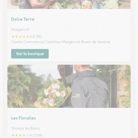
Dolce Terra
Margencel
★
★
★
★
★
4.8 (16)
Centre Commercial Carrefour Margencel Route de Genève
Voir la boutique
Les Floralies
Thonon les Bains
★
★
★
★
★
4.2 (59)