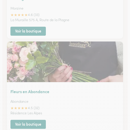
Morzine
★
★
★
★
★
4.6 (33)
La Muraille 575 A, Route de la Plagne
Voir la boutique
Fleurs en Abondance
Abondance
★
★
★
★
★
4.5 (32)
Résidence Les Alpes
Voir la boutique