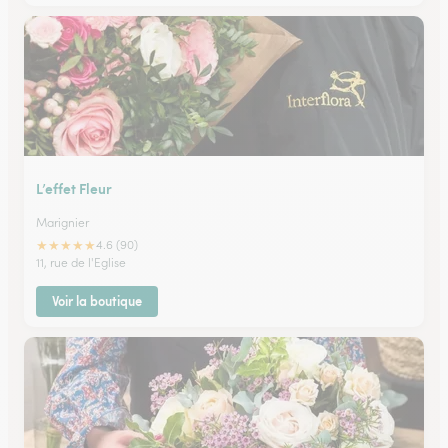
L’effet Fleur
Marignier
★
★
★
★
★
4.6 (90)
11, rue de l'Eglise
Voir la boutique