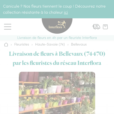
Aller au contenu
Canicule ? Nos fleurs tiennent le coup ! Découvrez notre
collection résistante à la chaleur
ici
Livraison de fleurs en 4h par un fleuriste Interflora
›
Fleuristes
›
Haute-Savoie (74)
›
Bellevaux
Accueil
Livraison de fleurs à Bellevaux (74470)
par les fleuristes du réseau Interflora