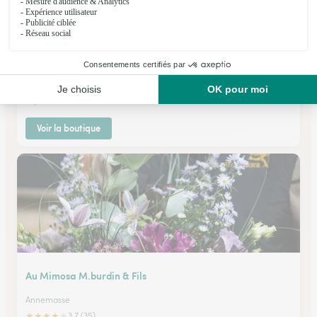
Flor’attitude
Douvaine
★
★
★
★
★
4.4 (124)
26, Avenue de Thonon
Voir la boutique
Au Mimosa M.burdin & Fils
Annemasse
★
★
★
★
★
3.7 (35)