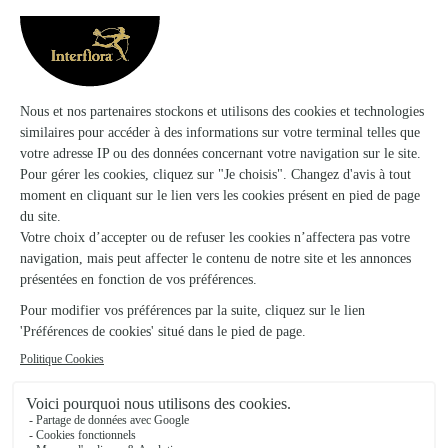
Terre de Couleurs
Bonneville
★
★
★
★
★
4.6 (166)
163, avenue des Glières
Voir la boutique