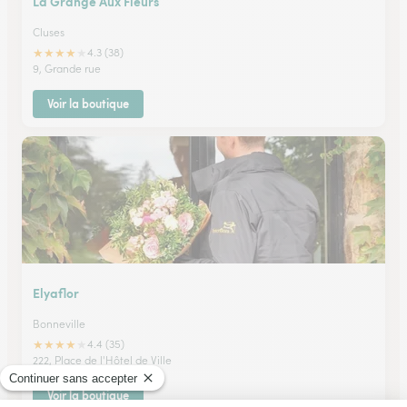
La Grange Aux Fleurs
Cluses
★
★
★
★
★
4.3 (38)
9, Grande rue
Voir la boutique
Elyaflor
Bonneville
★
★
★
★
★
4.4 (35)
222, Place de l'Hôtel de Ville
Voir la boutique