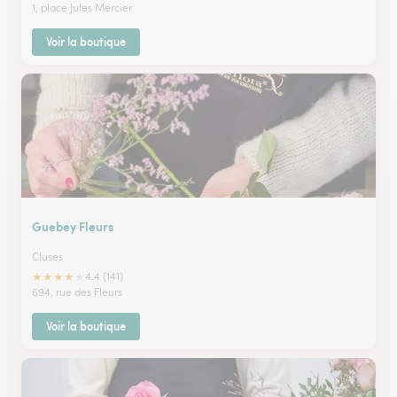
1, place Jules Mercier
Voir la boutique
Guebey Fleurs
Cluses
★
★
★
★
★
4.4 (141)
694, rue des Fleurs
Voir la boutique