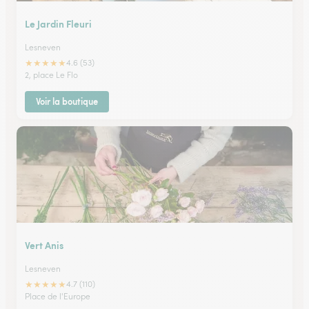
Le Jardin Fleuri
Lesneven
★
★
★
★
★
4.6 (53)
2, place Le Flo
Voir la boutique
Vert Anis
Lesneven
★
★
★
★
★
4.7 (110)
Place de l'Europe