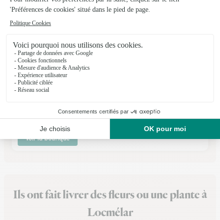
Le Jardin des Fleurs
Guipavas
★
★
★
★
★
4 (97)
127, boulevard de Coataudon
Voir la boutique
Ils ont fait livrer des fleurs ou une plante à
Locmélar