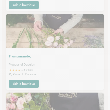
Voir la boutique
Fraisamande,
Plougastel Daoulas
★
★
★
★
★
4.2 (31)
13, Place du Calvaire
Voir la boutique