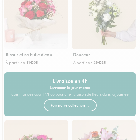
Bisous et sa bulle d'eau
Douceur
41€95
29€95
À partir de
À partir de
Livraison en 4h
Livraison le jour même
Commandez avant 17h00 pour une livraison de fleurs dans la journée
Voir notre collection →