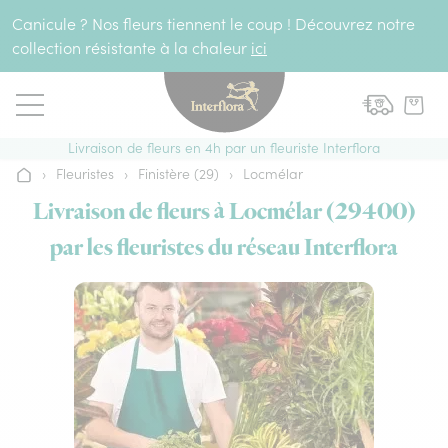
Aller au contenu
Canicule ? Nos fleurs tiennent le coup ! Découvrez notre
collection résistante à la chaleur
ici
Livraison de fleurs en 4h par un fleuriste Interflora
›
Fleuristes
›
Finistère (29)
›
Locmélar
Accueil
Livraison de fleurs à Locmélar (29400)
par les fleuristes du réseau Interflora