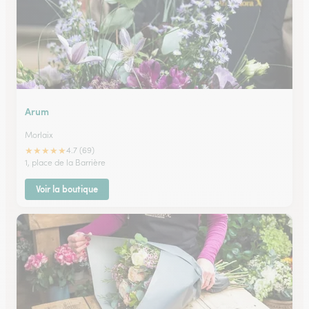
Arum
Morlaix
★
★
★
★
★
4.7 (69)
1, place de la Barrière
Voir la boutique