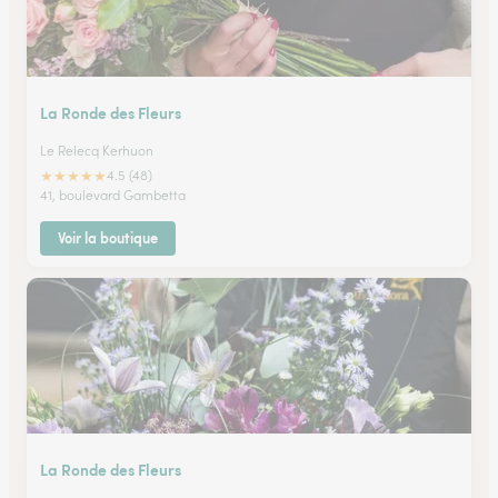
La Ronde des Fleurs
Le Relecq Kerhuon
★
★
★
★
★
4.5 (48)
41, boulevard Gambetta
Voir la boutique
La Ronde des Fleurs