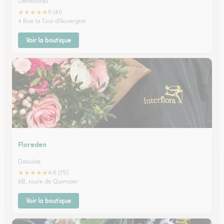
Landivisiau
★
★
★
★
★
5 (41)
4 Rue la Tour d'Auvergne
Voir la boutique
Floreden
Daoulas
★
★
★
★
★
4.6 (75)
6B, route de Quimper
Voir la boutique