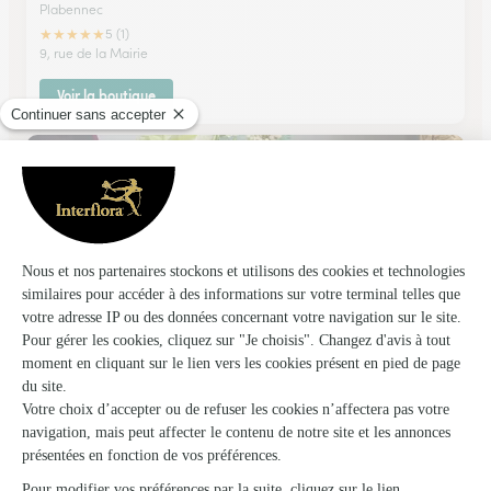
Plabennec
★
★
★
★
★
5 (1)
9, rue de la Mairie
Voir la boutique
Amour de Fleurs
Chateaulin
★
★
★
★
★
4.7 (95)
20, avenue de Quimper
Voir la boutique