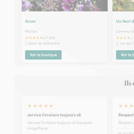
Arum
Un Vent d
Morlaix
Lanmeur (A
★
★
★
★
★
★
★
★
★
★
4.7 (69)
1, place de la Barrière
3, rue des
Voir la boutique
Voir la
Ils
★
★
★
★
★
★
★
★
service livraison toujours ok
Respect 
service livraison toujours ok bouquet
Respect p
magnifique
14/12/20