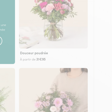
 une
rnée
Douceur poudrée
31€95
À partir de