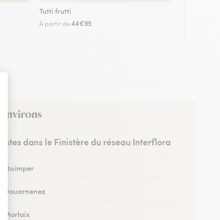
Tutti frutti
44€95
À partir de
 environs
ristes dans le Finistère du réseau Interflora
 à Quimper
 à Douarnenez
à Morlaix