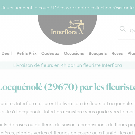
fleurs tiennent le coup ! Découvrez notre collection résistante
Recher
Deuil
Petits Prix
Cadeaux
Occasions
Bouquets
Roses
Pla
Livraison de fleurs en 4h par un fleuriste Interflora
Locquénolé (29670) par les fleurist
euristes Interflora assurent la livraison de fleurs à Locquenole.
uriste à Locquenole. Interflora Finistere vous guide vers le mei
ts de roses ou de fleurs de saison, compositions de fleurs piq
nières, plantes vertes et fleuries en coupe ou à l’unité : les art