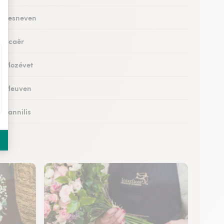
 à Lesneven
à Scaër
à Plozévet
 à Pleuven
à Lannilis
 à Crozon
 à Daoulas