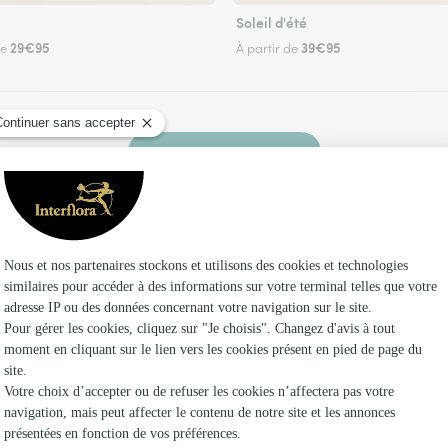
Soleil d'été
29€95
39€95
de
À partir de
Faire livrer des fleurs
un fleuriste Interflora à Locquénolé et dans ses
Les fleu
Fleuristes
Fleuristes
Fleuristes 