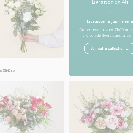
Livraison en 4h
—
Livraison le jour même
Commandez avant 17h00 pour
livraison de fleurs dans la jou
Voir notre collection →
29€95
de