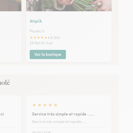
Atipiik
Ploulec'h
★
★
★
★
★
4.8 (94)
ZA Bel Air Sud
Voir la boutique
nolé
★
★
★
★
★
ci
Service trés simple et rapide ......
Service trés simple et rapide ......
19/05/2026