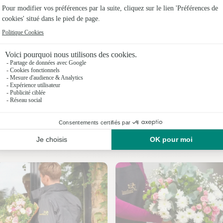
Fleuristes
Fleuristes 
Fleuristes 
Fleuristes
Fleuristes 
Fleuristes
Nos fleuristes à Locquénolé
Fleuristes