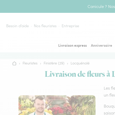
Aller au contenu
Canicule ? Nos 
Besoin d’aide
Nos fleuristes
Entreprise
Livraison express
Anniversaire
›
Fleuristes
›
Finistère (29)
›
Locquénolé
Accueil
Livraison de fleurs à 
Les fl
un fle
Bouque
saison