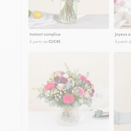
Instant complice
Joyeux a
52€95
À partir de
À partir 