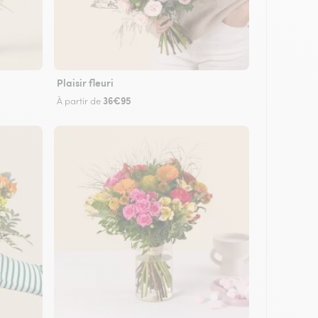
Plaisir fleuri
36€95
À partir de