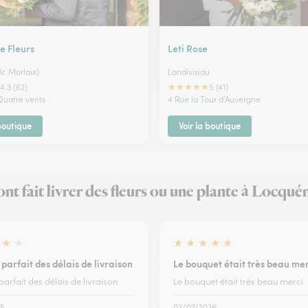
e Fleurs
Leti Rose
r. Morlaix)
Landivisiau
★
★
★
★
★
4.3 (62)
5 (41)
 Quatre vents
4 Rue la Tour d'Auvergne
 boutique
Voir la boutique
 ont fait livrer des fleurs ou une plante à Locqué
★
★
★
★
★
★
★
parfait des délais de livraison
Le bouquet était très beau mer
arfait des délais de livraison
Le bouquet était très beau merci
25
02/07/2026