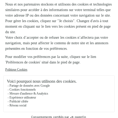
07/05/2026
★
★
★
★
★
J'ai envoyé un bouquet en chocolats… magnifique
J'ai envoyé un bouquet en chocolats qui leur est parvenu le
11dernier pour Pâques et la famille m'a envoyée une photo et
mon petit neveu et la famille ont été très heureux de cette
surprise
17/04/2026
Trustpilot
Échantillon d'avis clients fourni via Trustpilot.
Voir tous
les avis de la marque Interflora sur Trustpilot
Livraison de fleurs à Carantec et autour :