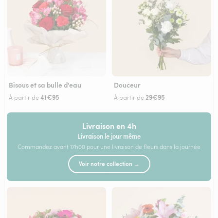
Bisous et sa bulle d'eau
Douceur
41€95
29€95
À partir de
À partir de
Livraison en 4h
Livraison le jour même
Commandez avant 17h00 pour une livraison de fleurs dans la journée
Voir notre collection →