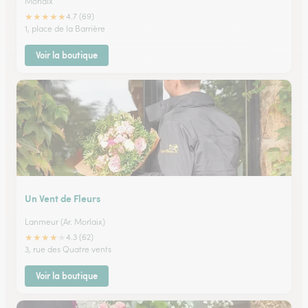
Morlaix
★
★
★
★
★
4.7 (69)
1, place de la Barrière
Voir la boutique
Un Vent de Fleurs
Lanmeur (Ar. Morlaix)
★
★
★
★
★
4.3 (62)
3, rue des Quatre vents
Voir la boutique