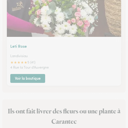
Leti Rose
Landivisiau
★
★
★
★
★
5 (41)
4 Rue la Tour d'Auvergne
Voir la boutique
Ils ont fait livrer des fleurs ou une plante à
Carantec