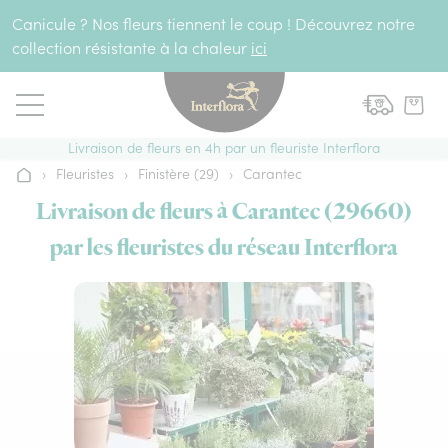
Aller au contenu
Canicule ? Nos fleurs tiennent le coup ! Découvrez notre
collection résistante à la chaleur
ici
Livraison de fleurs en 4h par un fleuriste Interflora
›
Fleuristes
›
Finistère (29)
›
Carantec
Accueil
Livraison de fleurs à Carantec (29660)
par les fleuristes du réseau Interflora