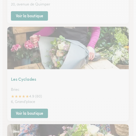
20, avenue de Quimper
Voir la boutique
Les Cyclades
Briec
★
★
★
★
★
4.9 (60)
6, Grand'place
Voir la boutique