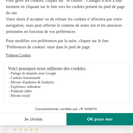
★
★
★
★
★
vos beaux bouquets de fleurs
vos beaux bouquets de fleurs nous on donné toujours
satisfaction et ont toujours fait grands plaisir à celles qui les
les ont reçus toujours avec grand soin
07/01/2026
★
★
★
★
★
Très facile
Très facile
17/05/2026
★
★
★
★
★