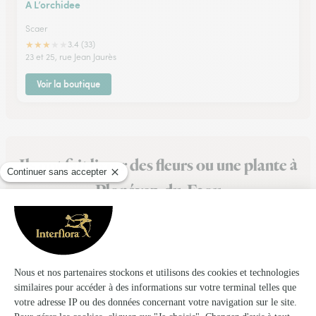
A L’orchidee
Scaer
★
★
★
★
★
3.4 (33)
23 et 25, rue Jean Jaurès
Voir la boutique
Ils ont fait livrer des fleurs ou une plante à
Plonévez-du-Faou
★
★
★
★
★
Livraison dans les temps
Livraison dans les temps
10/04/2026