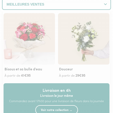
Bisous et sa bulle d'eau
Douceur
41€95
29€95
À partir de
À partir de
Livraison en 4h
Livraison le jour même
Commandez avant 17h00 pour une livraison de fleurs dans la journée
Voir notre collection →