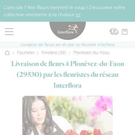
Aller au contenu
Canicule ? Nos fleurs tiennent le coup ! Découvrez notre
collection résistante à la chaleur
ici
Livraison de fleurs en 4h par un fleuriste Interflora
›
Fleuristes
›
Finistère (29)
›
Plonévez-du-Faou
Accueil
Livraison de fleurs à Plonévez-du-Faou
(29530) par les fleuristes du réseau
Interflora