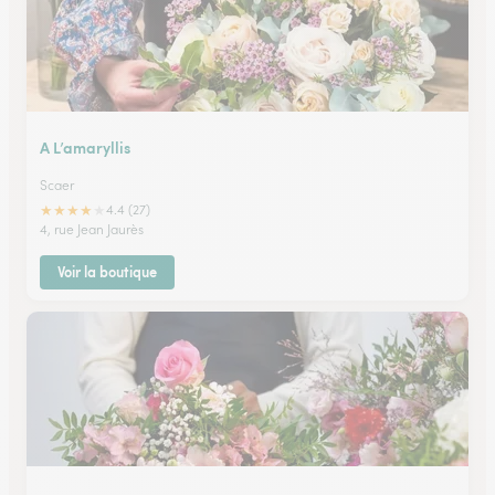
A L’amaryllis
Scaer
★
★
★
★
★
4.4 (27)
4, rue Jean Jaurès
Voir la boutique