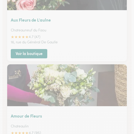
Aux Fleurs de L’aulne
Chateauneuf du Faou
★
★
★
★
★
4.7 (47)
16, rue du Général De Gaulle
Voir la boutique
Amour de Fleurs
Chateaulin
★
★
★
★
★
4.7 (95)