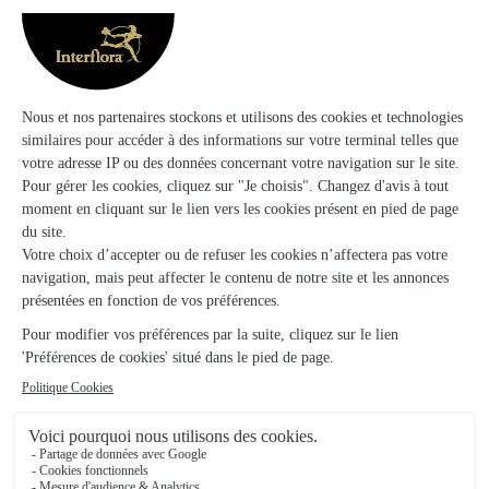
Aux Fleurs de L’aulne
Chateauneuf du Faou
★
★
★
★
★
4.7 (47)
16, rue du Général De Gaulle
Voir la boutique