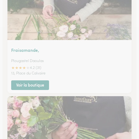
Fraisamande,
Plougastel Daoulas
★
★
★
★
★
4.2 (31)
13, Place du Calvaire
Voir la boutique