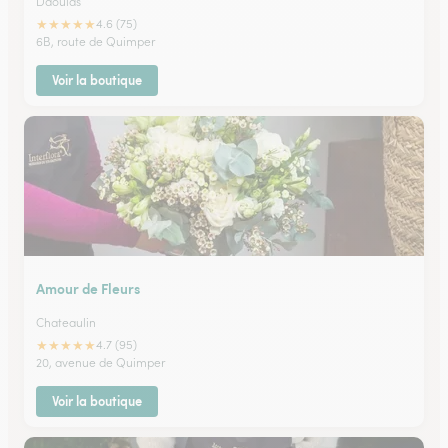
Daoulas
★
★
★
★
★
4.6 (75)
6B, route de Quimper
Voir la boutique
Amour de Fleurs
Chateaulin
★
★
★
★
★
4.7 (95)
20, avenue de Quimper
Voir la boutique