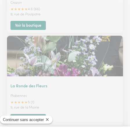
Crozon
★
★
★
★
★
4.6 (66)
9, rue de Poulpatre
Voir la boutique
La Ronde des Fleurs
Plabennec
★
★
★
★
★
5 (1)
9, rue de la Mairie
Voir la boutique