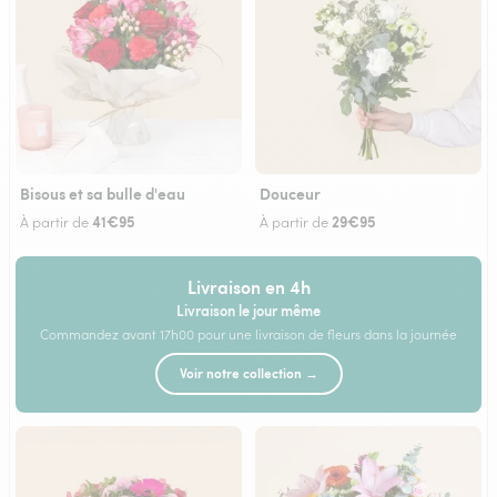
Bisous et sa bulle d'eau
Douceur
41€95
29€95
À partir de
À partir de
Livraison en 4h
Livraison le jour même
Commandez avant 17h00 pour une livraison de fleurs dans la journée
Voir notre collection →