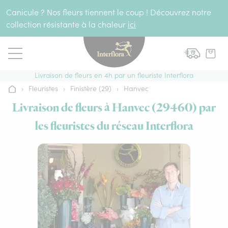
Aller au contenu
Canicule ? Nos fleurs tiennent le coup ! Découvrez notre
collection résistante à la chaleur
ici
Livraison de fleurs en 4h par un fleuriste Interflora
›
Fleuristes
›
Finistère (29)
›
Hanvec
Accueil
Livraison de fleurs à Hanvec (29460) par
les fleuristes du réseau Interflora