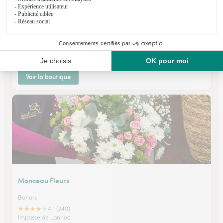
Monceau Fleurs
Brest
★
★
★
★
★
4.5 (140)
28, avenue de Tarente
Voir la boutique
Monceau Fleurs
Bohars
★
★
★
★
★
4.1 (240)
Impasse de Lannoc