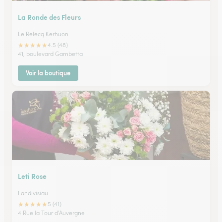
La Ronde des Fleurs
Le Relecq Kerhuon
★
★
★
★
★
4.5 (48)
41, boulevard Gambetta
Voir la boutique
Leti Rose
Landivisiau
★
★
★
★
★
5 (41)
4 Rue la Tour d'Auvergne