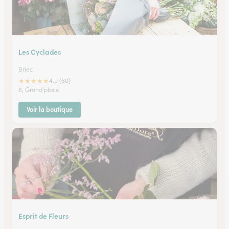
Les Cyclades
Briec
★
★
★
★
★
4.9 (60)
6, Grand'place
Voir la boutique
Esprit de Fleurs