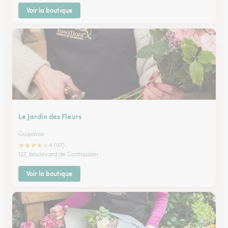
Voir la boutique
Le Jardin des Fleurs
Guipavas
★
★
★
★
★
4 (97)
127, boulevard de Coataudon
Voir la boutique