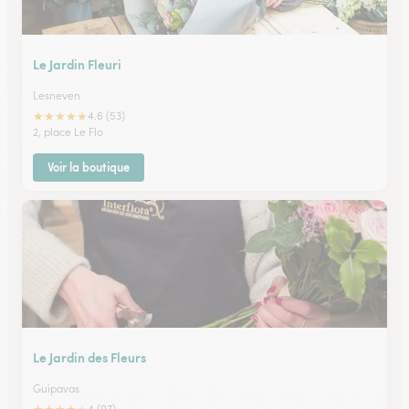
Le Jardin Fleuri
Lesneven
★
★
★
★
★
4.6 (53)
2, place Le Flo
Voir la boutique
Le Jardin des Fleurs
Guipavas
4 (97)