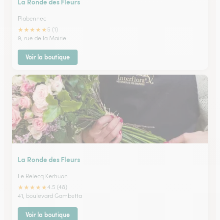
La Ronde des Fleurs
Plabennec
★
★
★
★
★
5 (1)
9, rue de la Mairie
Voir la boutique
La Ronde des Fleurs
Le Relecq Kerhuon
★
★
★
★
★
4.5 (48)
41, boulevard Gambetta
Voir la boutique