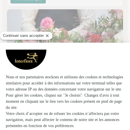
La Tulipe Noire
Lannilis
★
★
★
★
★
4.5 (44)
2, rue de l'Eglise
Voir la boutique