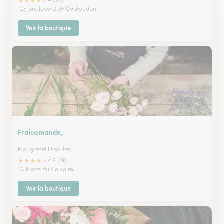
★
★
★
★
★
127, boulevard de Coataudon
Voir la boutique
Fraisamande,
Plougastel Daoulas
★
★
★
★
★
4.2 (31)
13, Place du Calvaire
Voir la boutique