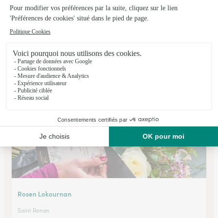
Leti Rose
Landivisiau
★
★
★
★
★
5 (41)
4 Rue la Tour d'Auvergne
Voir la boutique
Rosen Lokournan
Saint Renan