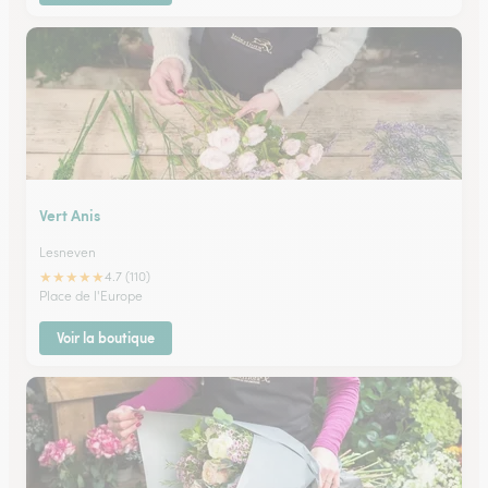
Vert Anis
Lesneven
★
★
★
★
★
4.7 (110)
Place de l'Europe
Voir la boutique