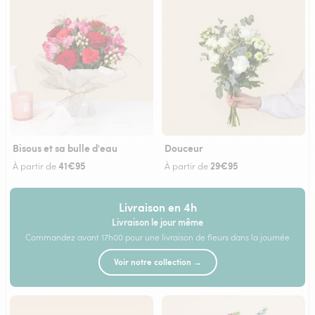
Bisous et sa bulle d'eau
Douceur
41€95
29€95
À partir de
À partir de
Livraison en 4h
Livraison le jour même
Commandez avant 17h00 pour une livraison de fleurs dans la journée
Voir notre collection →