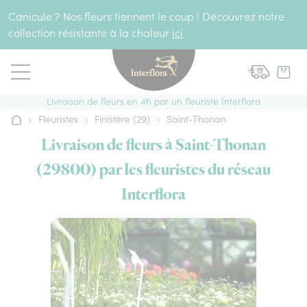
Aller au contenu
Canicule ? Nos fleurs tiennent le coup ! Découvrez notre
collection résistante à la chaleur
ici
Livraison de fleurs en 4h par un fleuriste Interflora
›
Fleuristes
›
Finistère (29)
›
Saint-Thonan
Accueil
Livraison de fleurs à Saint-Thonan
(29800) par les fleuristes du réseau
Interflora