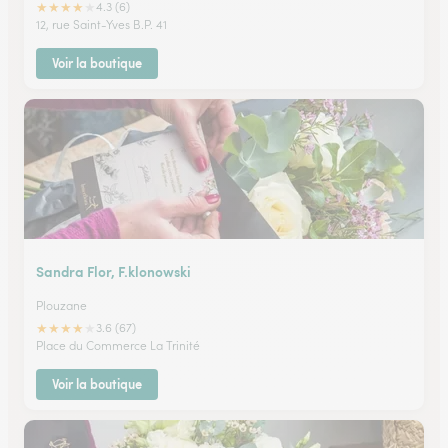
★
★
★
★
★
4.3 (6)
12, rue Saint-Yves B.P. 41
Voir la boutique
Sandra Flor, F.klonowski
Plouzane
★
★
★
★
★
3.6 (67)
Place du Commerce La Trinité
Voir la boutique