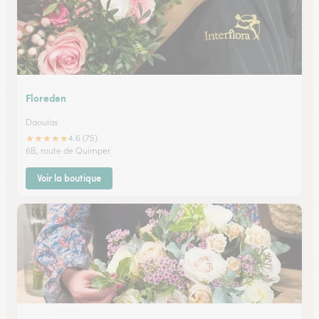
Floreden
Daoulas
★
★
★
★
★
4.6 (75)
6B, route de Quimper
Voir la boutique