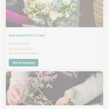
Aux Genets D’or C Laot
Ploudalmezeau
★
★
★
★
★
4.5 (41)
30, rue Henri Provostic
Voir la boutique