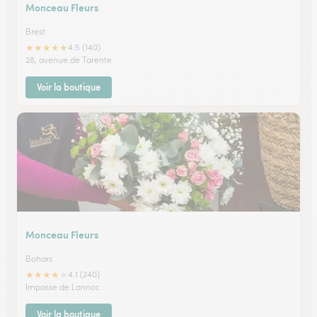
Monceau Fleurs
Brest
★
★
★
★
★
4.5 (140)
28, avenue de Tarente
Voir la boutique
Monceau Fleurs
Bohars
★
★
★
★
★
4.1 (240)
Impasse de Lannoc
Voir la boutique