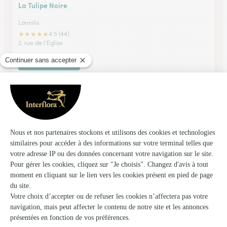
La Tulipe Noire
Lannilis
★
★
★
★
★
4.5 (44)
2, rue de l'Eglise
Voir la boutique
Fraisamande,
Plougastel Daoulas
★
★
★
★
★
4.2 (31)
13, Place du Calvaire
Voir la boutique