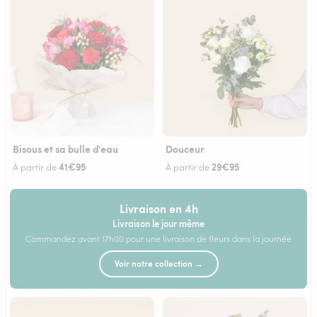
Bisous et sa bulle d'eau
Douceur
41€95
29€95
À partir de
À partir de
Livraison en 4h
Livraison le jour même
Commandez avant 17h00 pour une livraison de fleurs dans la journée
Voir notre collection →