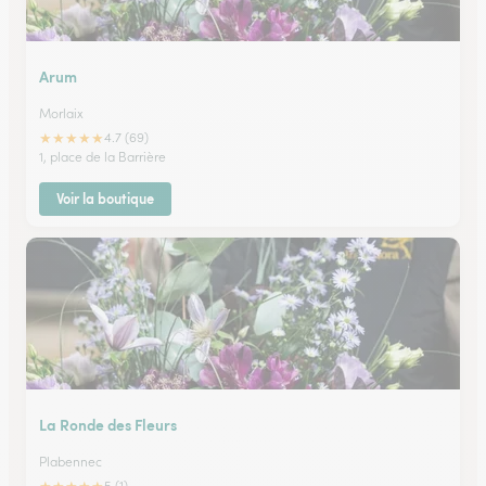
Arum
Morlaix
★
★
★
★
★
4.7 (69)
1, place de la Barrière
Voir la boutique
La Ronde des Fleurs
Plabennec
5 (1)