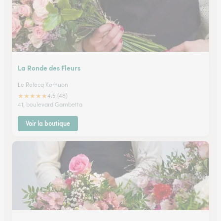
La Ronde des Fleurs
Le Relecq Kerhuon
★
★
★
★
★
4.5 (48)
41, boulevard Gambetta
Voir la boutique