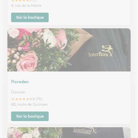
★
★
★
★
★
9, rue de la Mairie
Voir la boutique
Floreden
Daoulas
★
★
★
★
★
4.6 (75)
6B, route de Quimper
Voir la boutique