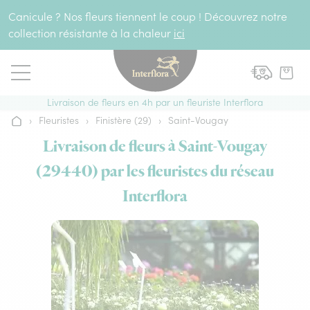
Aller au contenu
Canicule ? Nos fleurs tiennent le coup ! Découvrez notre
collection résistante à la chaleur
ici
Livraison de fleurs en 4h par un fleuriste Interflora
›
Fleuristes
›
Finistère (29)
›
Saint-Vougay
Accueil
Livraison de fleurs à Saint-Vougay
(29440) par les fleuristes du réseau
Interflora