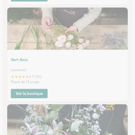
Vert Anis
Lesneven
★
★
★
★
★
4.7 (110)
Place de l'Europe
Voir la boutique