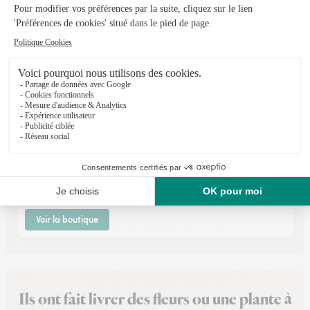
Le Jardin des Fleurs
Guipavas
★
★
★
★
★
4 (97)
127, boulevard de Coataudon
Voir la boutique
Ils ont fait livrer des fleurs ou une plante à