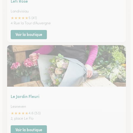
Leti Rose
Landivisiau
★
★
★
★
★
5 (41)
4 Rue la Tour d'Auvergne
Voir la boutique
Le Jardin Fleuri
Lesneven
★
★
★
★
★
4.6 (53)
2, place Le Flo
Voir la boutique