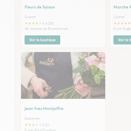
Fleurs de Saison
Marche A
Gueret
Gueret
★
★
★
★
★
★
★
★
★
★
4.3 (29)
39, avenue du Bourbonnais
6 rue Eugè
Voir la boutique
Voir la
Jean Yves Montjoffre
Auzances
★
★
★
★
★
3 (2)
5, rue Paul Doumer