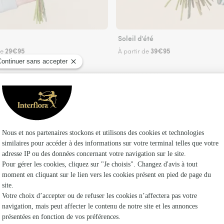
Soleil d'été
29€95
39€95
de
À partir de
Faire livrer des fleurs
riste Interflora à Saint-Pardoux-les-Cards et d
Les 
Fleuristes
Fleuristes