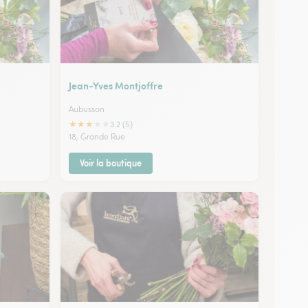
Jean-Yves Montjoffre
Aubusson
★
★
★
★
★
3.2 (5)
18, Grande Rue
Voir la boutique