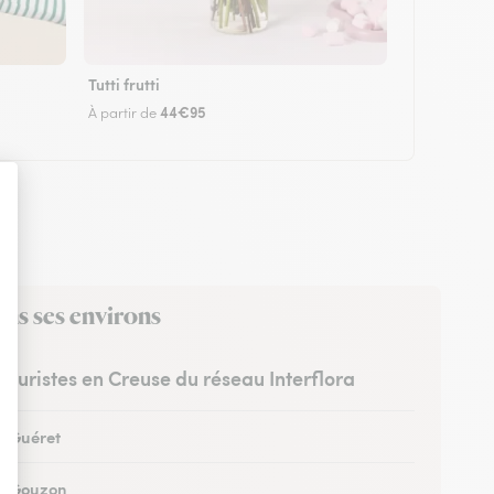
Tutti frutti
44€95
À partir de
ans ses environs
fleuristes en Creuse du réseau Interflora
 à Guéret
 à Gouzon