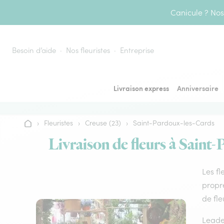
Aller au contenu
Canicule ? Nos 
Besoin d’aide
Nos fleuristes
Entreprise
Livraison express
Anniversaire
›
Fleuristes
›
Creuse (23)
›
Saint-Pardoux-les-Cards
Accueil
Livraison de fleurs à Saint-
Les fl
propre
de fle
Leader