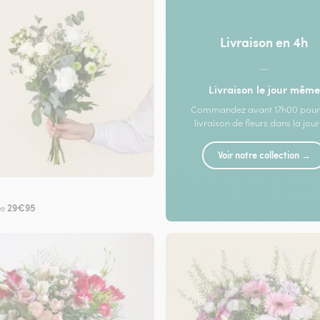
Livraison en 4h
—
Livraison le jour même
Commandez avant 17h00 pour
livraison de fleurs dans la jou
Voir notre collection →
29€95
de