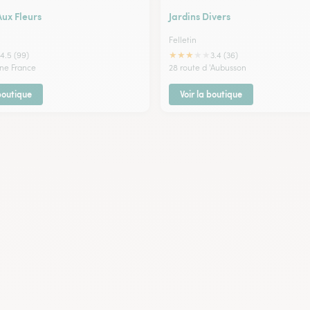
ux Fleurs
Jardins Divers
Felletin
★
★
★
★
★
4.5 (99)
3.4 (36)
ne France
28 route d 'Aubusson
 boutique
Voir la boutique