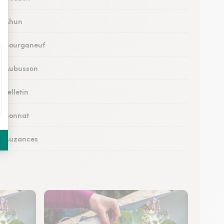
 à Ahun
 à Bourganeuf
 à Aubusson
à Felletin
 à Bonnat
 à Auzances
 à Chambon-sur-Voueize
à Chénérailles