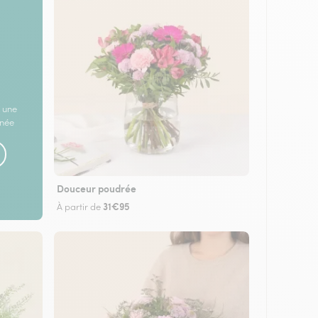
 une
rnée
Douceur poudrée
31€95
À partir de