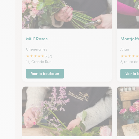
Mill’ Roses
Montjoff
Chenerailles
Ahun
★
★
★
★
★
★
★
★
★
★
5 (7)
14, Grande Rue
3, route d
Voir la boutique
Voir la