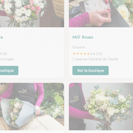
re
Mill’ Roses
Gouzon
★
★
★
★
★
5 (4)
4.6 (52)
e Limoges
1, avenue Général de Gaulle
 boutique
Voir la boutique