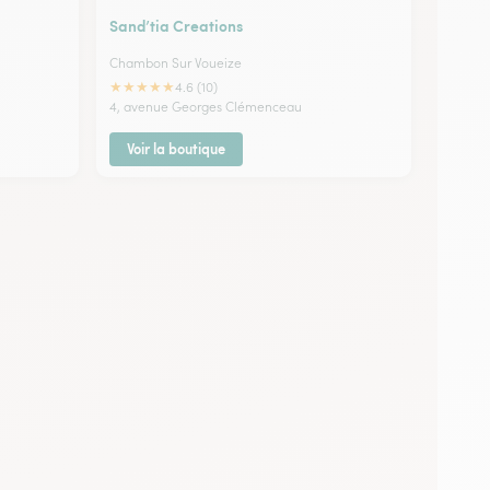
Sand’tia Creations
Chambon Sur Voueize
★
★
★
★
★
4.6 (10)
4, avenue Georges Clémenceau
Voir la boutique