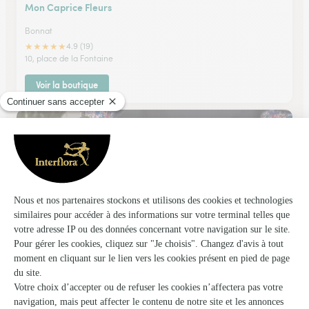
Mon Caprice Fleurs
Bonnat
★
★
★
★
★
4.9 (19)
10, place de la Fontaine
Voir la boutique
Au Castel Fleuri
Chateaumeillant
★
★
★
★
★
4.7 (36)
4, place de Lattre de Tassigny
Voir la boutique