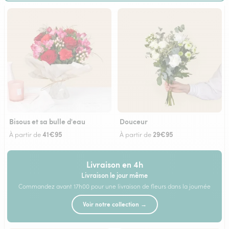
Bisous et sa bulle d'eau
Douceur
41€95
29€95
À partir de
À partir de
Livraison en 4h
Livraison le jour même
Commandez avant 17h00 pour une livraison de fleurs dans la journée
Voir notre collection →