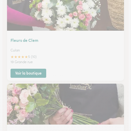
Fleurs de Clem
Culan
★
★
★
★
★
5 (10)
19 Grande rue
Voir la boutique