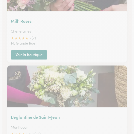
Mill’ Roses
Chenerailles
★
★
★
★
★
5 (7)
14, Grande Rue
Voir la boutique
L’eglantine de Saint-Jean
Montlucon
4.3 (67)