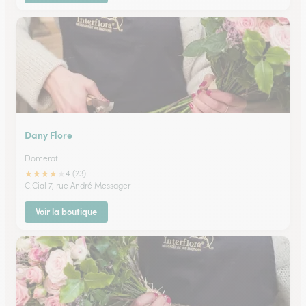
Dany Flore
Domerat
★
★
★
★
★
4 (23)
C.Cial 7, rue André Messager
Voir la boutique