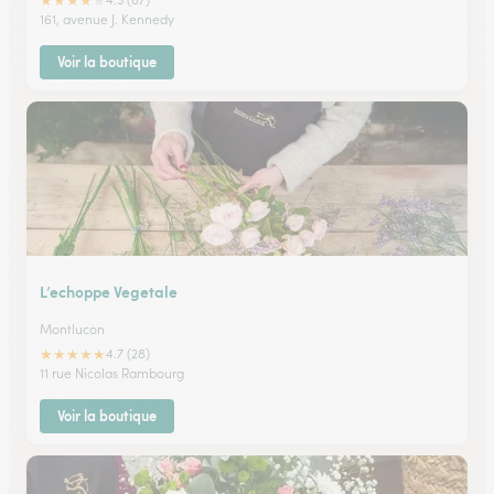
★
★
★
★
★
161, avenue J. Kennedy
Voir la boutique
L’echoppe Vegetale
Montlucon
★
★
★
★
★
4.7 (28)
11 rue Nicolas Rambourg
Voir la boutique