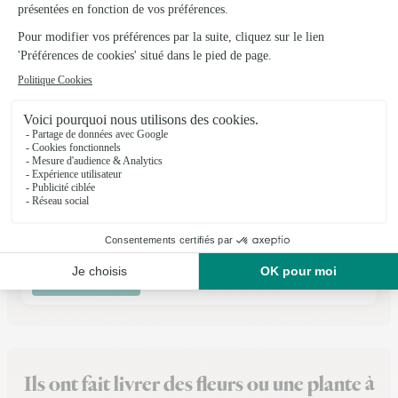
Montjoffre
Ahun
★
★
★
★
★
5 (4)
3, route de Limoges
Voir la boutique
Ils ont fait livrer des fleurs ou une plante à