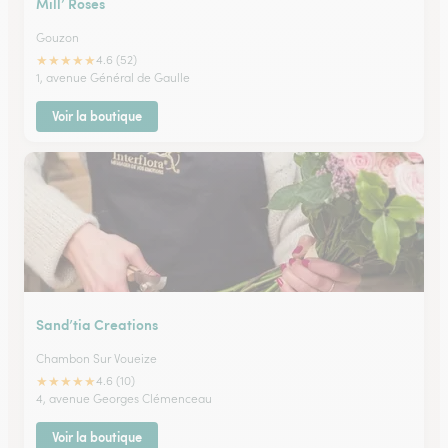
Mill’ Roses
Gouzon
★
★
★
★
★
4.6 (52)
1, avenue Général de Gaulle
Voir la boutique
Sand’tia Creations
Chambon Sur Voueize
★
★
★
★
★
4.6 (10)
4, avenue Georges Clémenceau
Voir la boutique