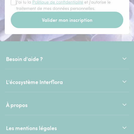
J'ai lu la
Politique de confidentialité
et j'autorise le
traitement de mes données personnelles.
Valider mon inscription
Besoin d'aide ?
L'écosystème Interflora
À propos
Les mentions légales