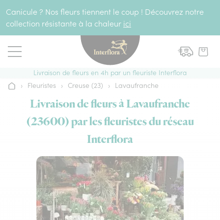
Aller au contenu
Canicule ? Nos fleurs tiennent le coup ! Découvrez notre
collection résistante à la chaleur
ici
Livraison de fleurs en 4h par un fleuriste Interflora
›
Fleuristes
›
Creuse (23)
›
Lavaufranche
Accueil
Livraison de fleurs à Lavaufranche
(23600) par les fleuristes du réseau
Interflora