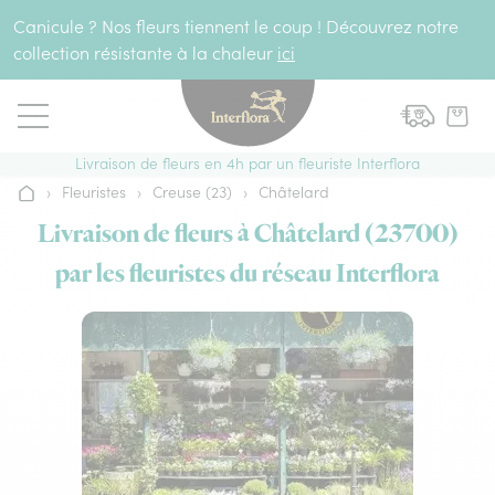
Aller au contenu
Canicule ? Nos fleurs tiennent le coup ! Découvrez notre
collection résistante à la chaleur
ici
Livraison de fleurs en 4h par un fleuriste Interflora
›
Fleuristes
›
Creuse (23)
›
Châtelard
Accueil
Livraison de fleurs à Châtelard (23700)
par les fleuristes du réseau Interflora