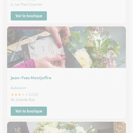
5, rue Paul Doumer
Voir la boutique
Jean-Yves Montjoffre
Aubusson
★
★
★
★
★
3.2 (5)
18, Grande Rue
Voir la boutique