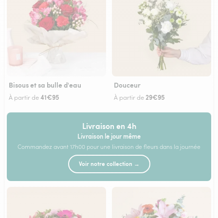
Bisous et sa bulle d'eau
Douceur
41€95
29€95
À partir de
À partir de
Livraison en 4h
Livraison le jour même
Commandez avant 17h00 pour une livraison de fleurs dans la journée
Voir notre collection →