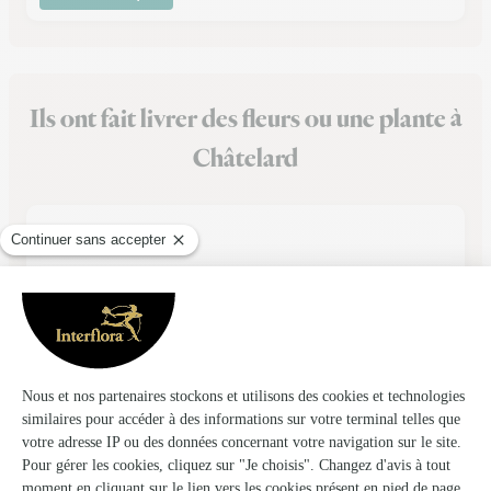
Ils ont fait livrer des fleurs ou une plante à
Châtelard
★
★
★
★
★
Une belle expérience
Première fois que j'utilisais le site Web, pour passer
commande , bouquet livré comme annoncé, très satisfait , je
passerais dès commandes à l'occasion . Rien à dire , parfait ,
ne changé rien à votre fonctionnement.
19/02/2026
★
★
★
★
★