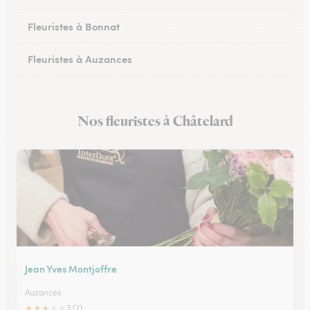
Fleuristes à Bonnat
Fleuristes à Auzances
Fleuristes à Chambon-sur-Voueize
Nos fleuristes à Châtelard
Fleuristes à Chénérailles
Jean Yves Montjoffre
Auzances
★
★
★
★
★
3 (2)