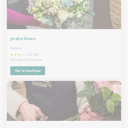
Jardins Divers
Felletin
★
★
★
★
★
3.4 (36)
28 route d 'Aubusson
Voir la boutique