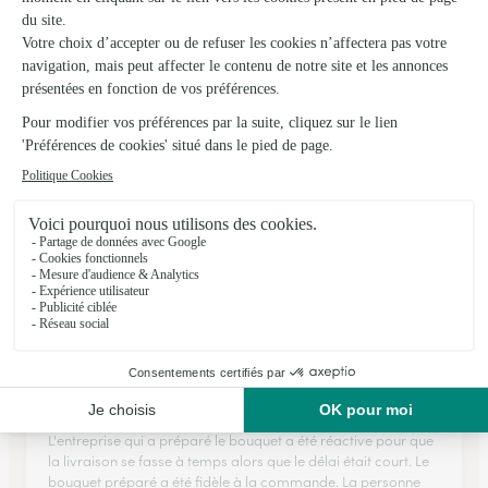
Rapidité et efficacité
Rapidité et efficacité
29/01/2026
★
★
★
★
★
Transaction rapide et livraison dans la…
Transaction rapide et livraison dans la journée : Avis très
positif!
08/03/2026
★
★
★
★
★
Entreprise réactive, efficace, cordiale
L'entreprise qui a préparé le bouquet a été réactive pour que
la livraison se fasse à temps alors que le délai était court. Le
bouquet préparé a été fidèle à la commande. La personne