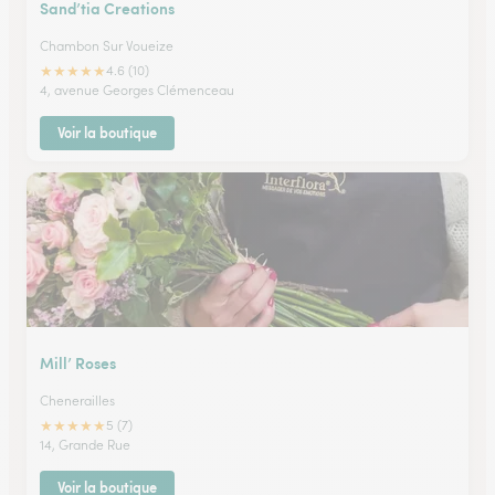
Sand’tia Creations
Chambon Sur Voueize
★
★
★
★
★
4.6 (10)
4, avenue Georges Clémenceau
Voir la boutique
Mill’ Roses
Chenerailles
★
★
★
★
★
5 (7)
14, Grande Rue
Voir la boutique