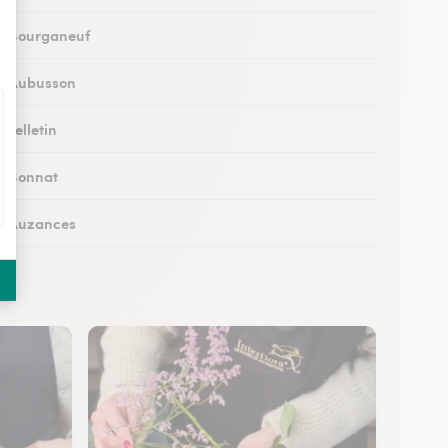
 à Bourganeuf
 à Aubusson
à Felletin
 à Bonnat
 à Auzances
 à Chambon-sur-Voueize
à Chénérailles