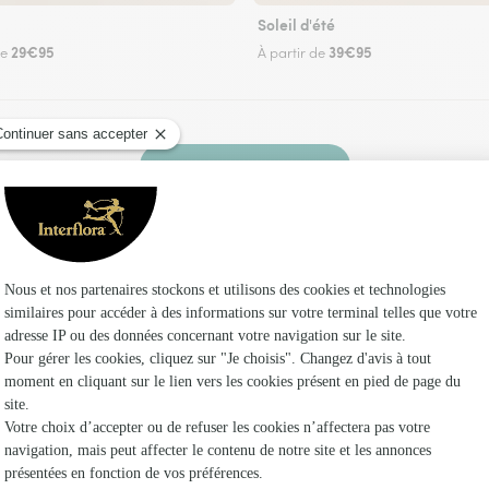
Soleil d'été
29€95
39€95
de
À partir de
Faire livrer des fleurs
un fleuriste Interflora à Rimondeix et dans ses
Les 
Fleuristes
Fleuristes
Fleuristes