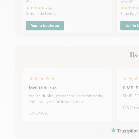
Ahun
Gueret
★
★
★
★
★
★
★
★
★
★
5 (4)
3, route de Limoges
6 rue Eugè
Voir la boutique
Voir la
Ils
★
★
★
★
★
★
★
★
facilité du site
SIMPLE 
facilité du site , respect de la commande,
SIMPLE E
fiabilité , livraison impeccable !
11/04/20
03/03/2026
Trustpilot