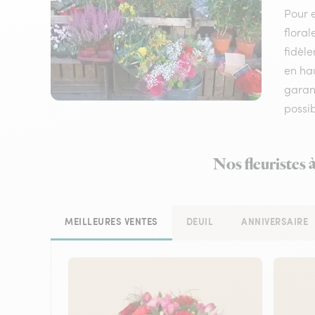
Pour e
floral
fidèle
en hau
garant
possi
Nos fleuristes 
MEILLEURES VENTES
DEUIL
ANNIVERSAIRE