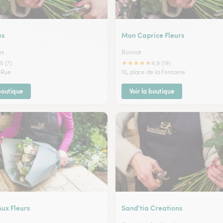
es
Mon Caprice Fleurs
es
Bonnat
★
★
★
★
★
5 (7)
4.9 (19)
 Rue
10, place de la Fontaine
 boutique
Voir la boutique
ux Fleurs
Sand’tia Creations