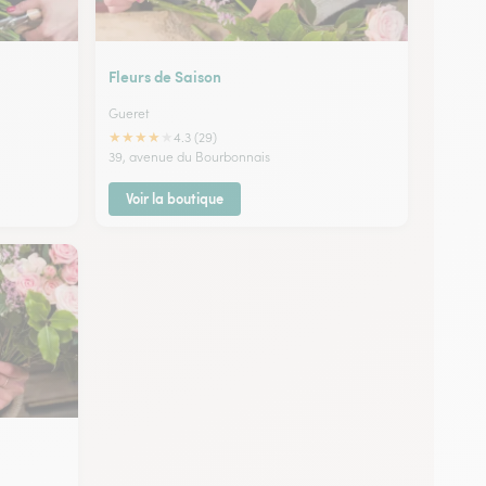
Fleurs de Saison
Gueret
★
★
★
★
★
4.3 (29)
39, avenue du Bourbonnais
Voir la boutique