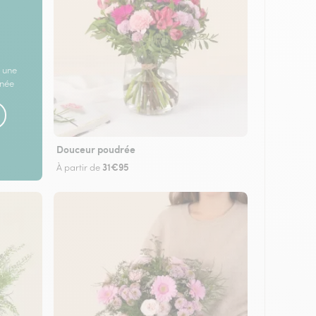
 une
rnée
Douceur poudrée
31€95
À partir de