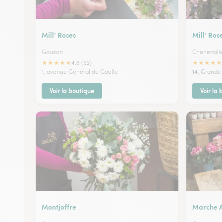
Mill’ Roses
Mill’ Ros
Gouzon
Cheneraill
★
★
★
★
★
★
★
★
★
★
4.6 (52)
1, avenue Général de Gaulle
14, Grande
Voir la boutique
Voir la
Montjoffre
Marche A