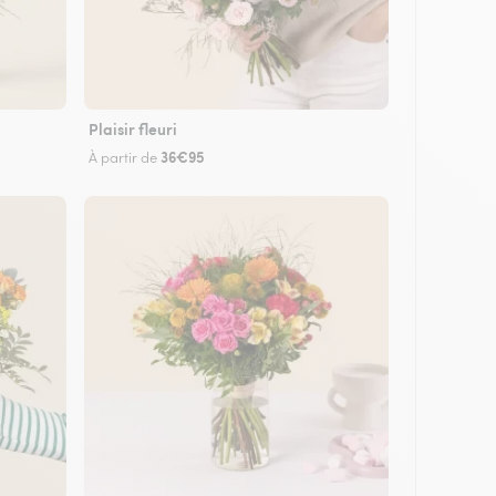
Plaisir fleuri
36€95
À partir de