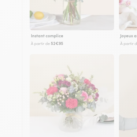
Instant complice
Joyeux a
52€95
À partir de
À partir 