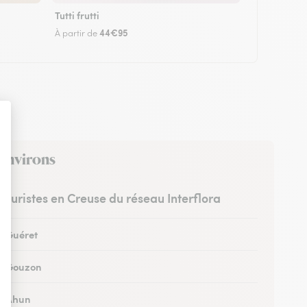
Tutti frutti
44€95
À partir de
 environs
fleuristes en Creuse du réseau Interflora
 à Guéret
 à Gouzon
 à Ahun