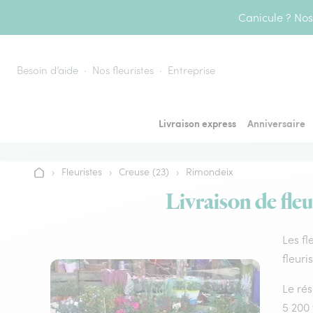
Aller au contenu
Canicule ? Nos 
Besoin d’aide
Nos fleuristes
Entreprise
Livraison express
Anniversaire
›
Fleuristes
›
Creuse (23)
›
Rimondeix
Accueil
Livraison de fleu
Les fl
fleuri
Le rés
5 200 