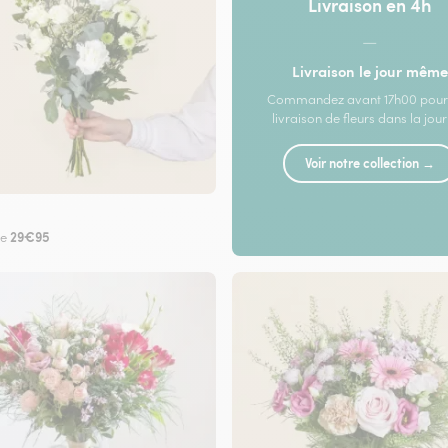
Livraison en 4h
—
Livraison le jour même
Commandez avant 17h00 pour
livraison de fleurs dans la jou
Voir notre collection →
29€95
de