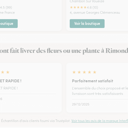
Chambon Sur Voueize
★
★
★
★
★
4.5 (99)
4.6 (10)
ne France
4, avenue Georges Clémenceau
 boutique
Voir la boutique
 ont fait livrer des fleurs ou une plante à Rimon
★
★
★
★
★
★
★
ET RAPIDE !
Parfaitement satisfait
T RAPIDE !
L'ensemble du choix proposé et le
livraison sont très satisfaisants
26
29/12/2025
Échantillon d'avis clients fourni via Trustpilot.
Voir tous les avis de la marque Interfl