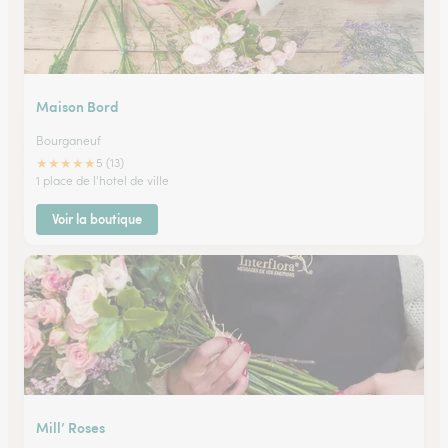
Maison Bord
Bourganeuf
★
★
★
★
★
5 (13)
1 place de l'hotel de ville
Voir la boutique
Mill’ Roses