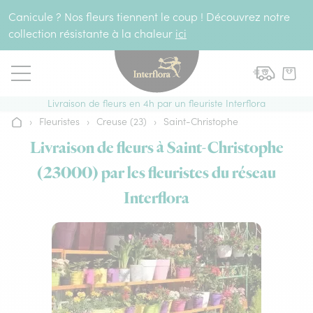
Aller au contenu
Canicule ? Nos fleurs tiennent le coup ! Découvrez notre
collection résistante à la chaleur
ici
Livraison de fleurs en 4h par un fleuriste Interflora
›
Fleuristes
›
Creuse (23)
›
Saint-Christophe
Accueil
Livraison de fleurs à Saint-Christophe
(23000) par les fleuristes du réseau
Interflora