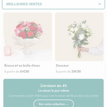
Bisous et sa bulle d'eau
Douceur
41€95
29€95
À partir de
À partir de
Livraison en 4h
Livraison le jour même
Commandez avant 17h00 pour une livraison de fleurs dans la journée
Voir notre collection →