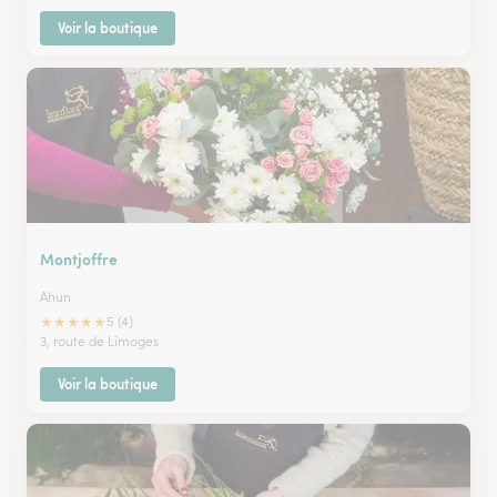
Voir la boutique
Montjoffre
Ahun
★
★
★
★
★
5 (4)
3, route de Limoges
Voir la boutique