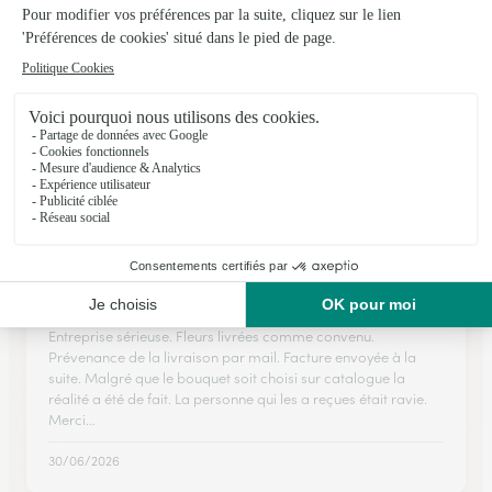
★
★
★
★
★
Bouquet conforme à la photo et délai de…
Bouquet conforme à la photo et délai de livraison respecté et
petit + réduction pour l anniversaire très appréciable.
10/12/2025
★
★
★
★
★
Entreprise sérieuse
Entreprise sérieuse. Fleurs livrées comme convenu.
Prévenance de la livraison par mail. Facture envoyée à la
suite. Malgré que le bouquet soit choisi sur catalogue la
réalité a été de fait. La personne qui les a reçues était ravie.
Merci…
30/06/2026