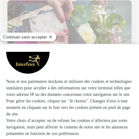
Jean-Yves Montjoffre
Aubusson
★
★
★
★
★
3.2 (5)
18, Grande Rue
Voir la boutique
Ils ont fait livrer des fleurs ou une plante à
Saint-Christophe