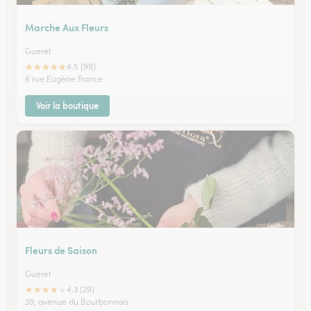
Marche Aux Fleurs
Gueret
★
★
★
★
★
4.5 (99)
6 rue Eugène France
Voir la boutique
Fleurs de Saison
Gueret
★
★
★
★
★
4.3 (29)
39, avenue du Bourbonnais