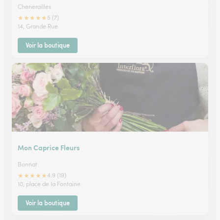
Chenerailles
★
★
★
★
★
5 (7)
14, Grande Rue
Voir la boutique
Mon Caprice Fleurs
Bonnat
★
★
★
★
★
4.9 (19)
10, place de la Fontaine
Voir la boutique