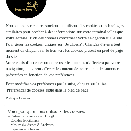
★
★
★
★
★
4.6 (10)
4, avenue Georges Clémenceau
Voir la boutique
Jardins Divers
Felletin
★
★
★
★
★
3.4 (36)
28 route d 'Aubusson
Voir la boutique