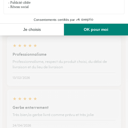
Ils ont fait livrer des fleurs ou une plante à
Cressat
★
★
★
★
★
Professionnalisme
Professionnalisme, respect du produit choisi, du délai de
livraison et du lieu de livraison
13/02/2026
★
★
★
★
★
Gerbe enterrement
Très bien,la gerbe livré comme prévu et très jolie
24/04/2026