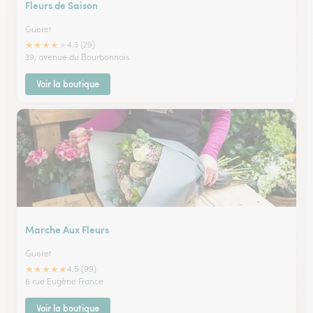
Fleurs de Saison
Gueret
★
★
★
★
★
4.3 (29)
39, avenue du Bourbonnais
Voir la boutique
Marche Aux Fleurs
Gueret
★
★
★
★
★
4.5 (99)
6 rue Eugène France
Voir la boutique