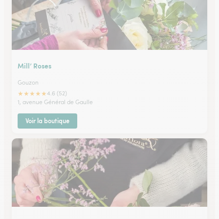
Mill’ Roses
Gouzon
★
★
★
★
★
4.6 (52)
1, avenue Général de Gaulle
Voir la boutique