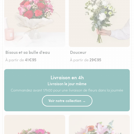
Bisous et sa bulle d'eau
Douceur
41€95
29€95
À partir de
À partir de
Livraison en 4h
Livraison le jour même
Commandez avant 17h00 pour une livraison de fleurs dans la journée
Voir notre collection →