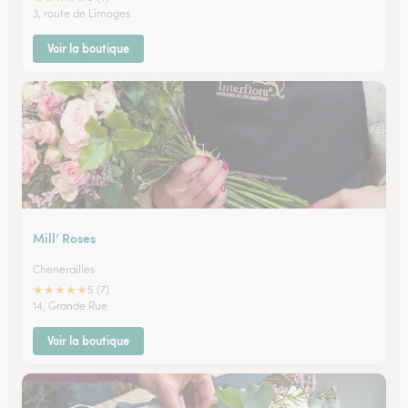
3, route de Limoges
Voir la boutique
Mill’ Roses
Chenerailles
★
★
★
★
★
5 (7)
14, Grande Rue
Voir la boutique