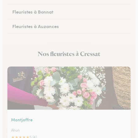
Fleuristes à Bonnat
Fleuristes à Auzances
Fleuristes à Chambon-sur-Voueize
Nos fleuristes à Cressat
Fleuristes à Chénérailles
Montjoffre
Ahun
★
★
★
★
★
5 (4)