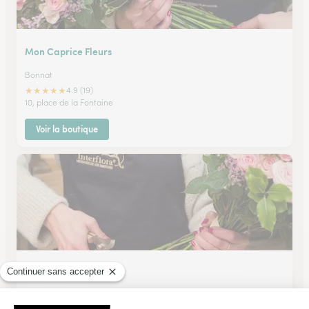
Mon Caprice Fleurs
Bonnat
★
★
★
★
★
4.9 (19)
10, place de la Fontaine
Voir la boutique
Sand’tia Creations
Chambon Sur Voueize