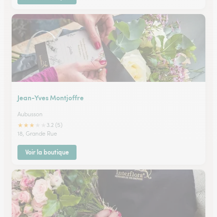
Jean-Yves Montjoffre
Aubusson
★
★
★
★
★
3.2 (5)
18, Grande Rue
Voir la boutique