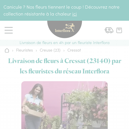
Aller au contenu
Canicule ? Nos fleurs tiennent le coup ! Découvrez notre
collection résistante à la chaleur
ici
Livraison de fleurs en 4h par un fleuriste Interflora
›
Fleuristes
›
Creuse (23)
›
Cressat
Accueil
Livraison de fleurs à Cressat (23140) par
les fleuristes du réseau Interflora