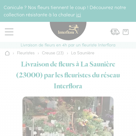
Aller au contenu
Canicule ? Nos fleurs tiennent le coup ! Découvrez notre
collection résistante à la chaleur
ici
Livraison de fleurs en 4h par un fleuriste Interflora
›
Fleuristes
›
Creuse (23)
›
La Saunière
Accueil
Livraison de fleurs à La Saunière
(23000) par les fleuristes du réseau
Interflora