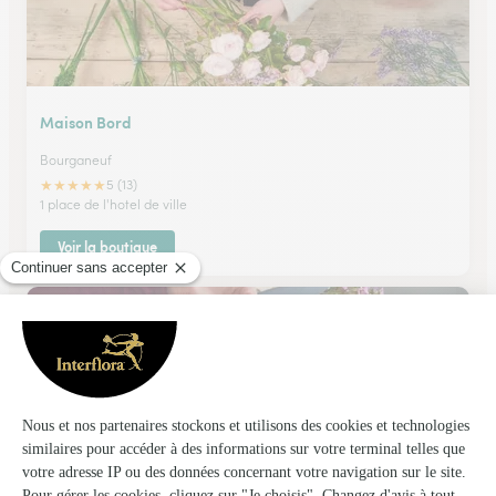
Maison Bord
Bourganeuf
★
★
★
★
★
5 (13)
1 place de l'hotel de ville
Voir la boutique
Jean-Yves Montjoffre