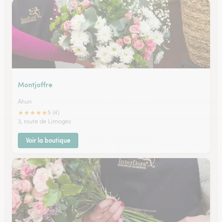
Montjoffre
Ahun
★
★
★
★
★
5 (4)
3, route de Limoges
Voir la boutique