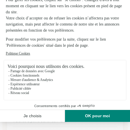
Aubusson
★
★
★
★
★
3.2 (5)
18, Grande Rue
Voir la boutique
Ils ont fait livrer des fleurs ou une plante à
La Saunière
★
★
★
★
★
J'étais vraiment impressionnée !
J'étais vraiment impressionnée !! Le paquet est arrivé en
vertical super bien emballé et les fleurs protégées et super
fraîches a peine ouvertes! Merci