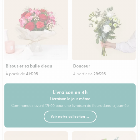
Bisous et sa bulle d'eau
Douceur
41€95
29€95
À partir de
À partir de
Livraison en 4h
Livraison le jour même
Commandez avant 17h00 pour une livraison de fleurs dans la journée
Voir notre collection →