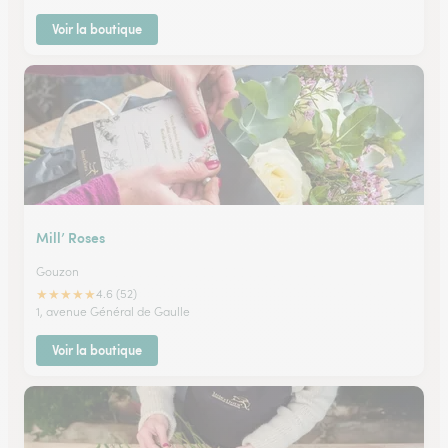
Voir la boutique
Mill’ Roses
Gouzon
★
★
★
★
★
4.6 (52)
1, avenue Général de Gaulle
Voir la boutique