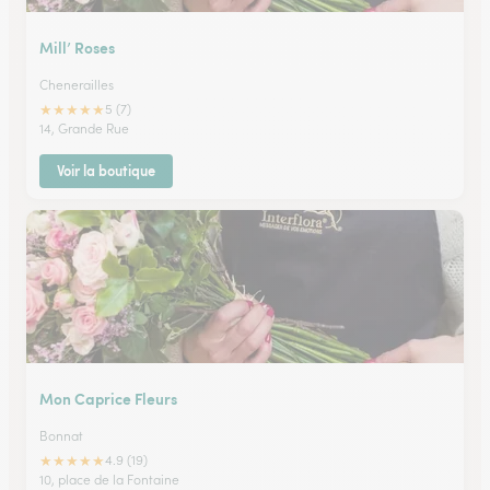
Mill’ Roses
Chenerailles
★
★
★
★
★
5 (7)
14, Grande Rue
Voir la boutique
Mon Caprice Fleurs
Bonnat
★
★
★
★
★
4.9 (19)
10, place de la Fontaine