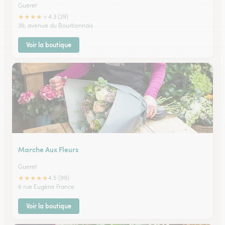
Gueret
★
★
★
★
★
4.3 (29)
39, avenue du Bourbonnais
Voir la boutique
Marche Aux Fleurs
Gueret
★
★
★
★
★
4.5 (99)
6 rue Eugène France
Voir la boutique