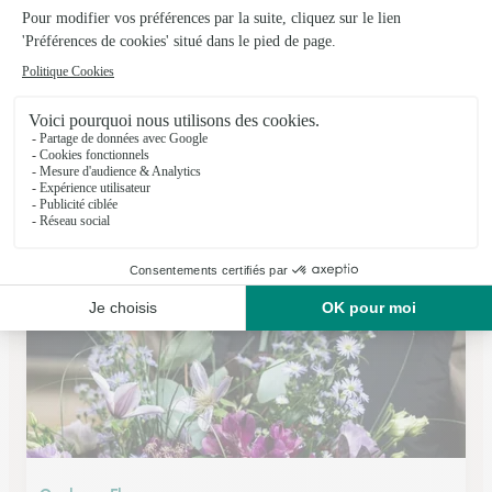
Nature et Fleurs
Chalon Sur Saone
★
★
★
★
★
4.2 (265)
103, avenue de Paris
Voir la boutique