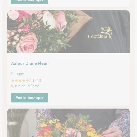
Autour D’une Fleur
Chagny
★
★
★
★
★
4.9 (41)
9, rue de la Ferté
Voir la boutique