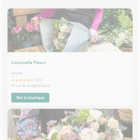
Coccinelle Fleurs
Seurre
★
★
★
★
★
4.7 (25)
17 rue de la république
Voir la boutique