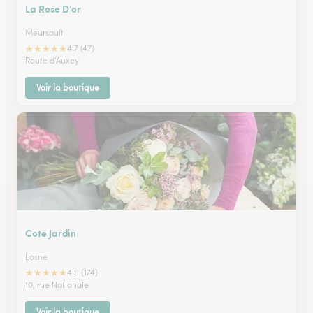
La Rose D’or
Meursault
★
★
★
★
★
4.7 (47)
Route d'Auxey
Voir la boutique
Cote Jardin
Losne
★
★
★
★
★
4.5 (174)
10, rue Nationale
Voir la boutique