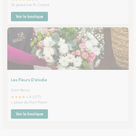
25 grand rue St-Cosme
Voir la boutique
Les Fleurs D’elodie
Saint Remy
★
★
★
★
★
4.3 (77)
1, place du Pont Paron
Voir la boutique