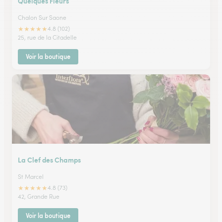
Quelques Fleurs
Chalon Sur Saone
★
★
★
★
★
4.8 (102)
25, rue de la Citadelle
Voir la boutique
La Clef des Champs
St Marcel
★
★
★
★
★
4.8 (73)
42, Grande Rue
Voir la boutique