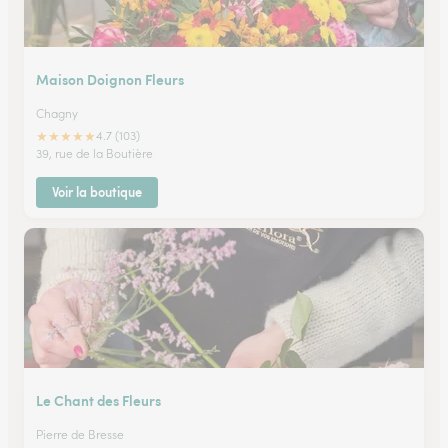
Maison Doignon Fleurs
Chagny
★
★
★
★
★
4.7 (103)
39, rue de la Boutière
Voir la boutique
Le Chant des Fleurs
Pierre de Bresse