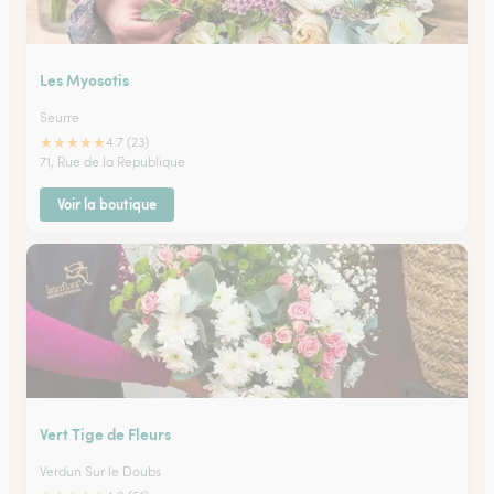
Les Myosotis
Seurre
★
★
★
★
★
4.7 (23)
71, Rue de la Republique
Voir la boutique
Vert Tige de Fleurs
Verdun Sur le Doubs