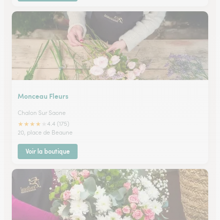
Monceau Fleurs
Chalon Sur Saone
★
★
★
★
★
4.4 (175)
20, place de Beaune
Voir la boutique