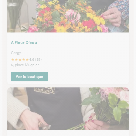
A Fleur D’eau
Gergy
★
★
★
★
★
4.6 (39)
6, place Mugnier
Voir la boutique