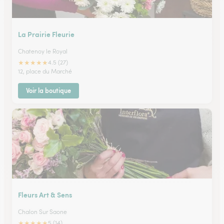
La Prairie Fleurie
Chatenoy le Royal
★
★
★
★
★
4.5 (27)
12, place du Marché
Voir la boutique
Fleurs Art & Sens
Chalon Sur Saone
★
★
★
★
★
5 (14)