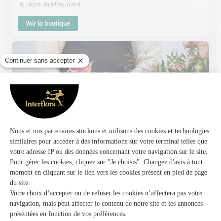
19, place du Monument
Voir la boutique
Exotic Flore
Brochon
★
★
★
★
★
4.4 (17)
C.Cial Super U RN 74
Voir la boutique