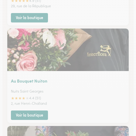
★
★
★
★
★
4.9 (51)
29, rue de la République
Voir la boutique
Au Bouquet Nuiton
Nuits Saint Georges
★
★
★
★
★
4.4 (51)
2, rue Henri-Challand
Voir la boutique