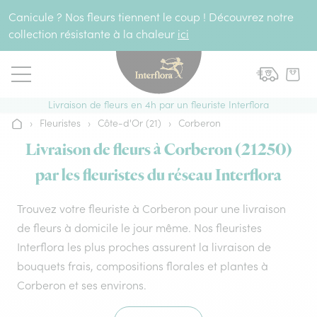
Aller au contenu
Canicule ? Nos fleurs tiennent le coup ! Découvrez notre
collection résistante à la chaleur
ici
Livraison de fleurs en 4h par un fleuriste Interflora
›
Fleuristes
›
Côte-d'Or (21)
›
Corberon
Accueil
Livraison de fleurs à Corberon (21250)
par les fleuristes du réseau Interflora
Trouvez votre fleuriste à Corberon pour une livraison
de fleurs à domicile le jour même. Nos fleuristes
Interflora les plus proches assurent la livraison de
bouquets frais, compositions florales et plantes à
Corberon et ses environs.