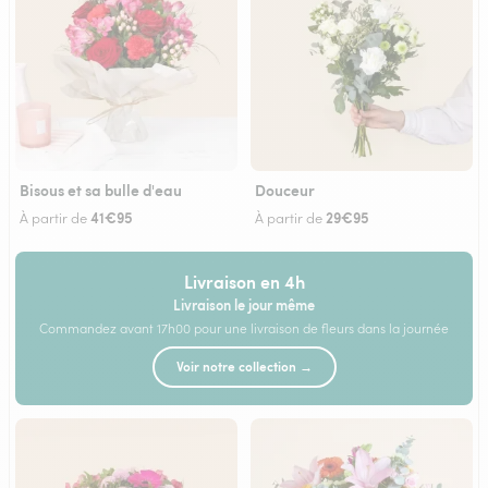
Bisous et sa bulle d'eau
Douceur
41€95
29€95
À partir de
À partir de
Livraison en 4h
Livraison le jour même
Commandez avant 17h00 pour une livraison de fleurs dans la journée
Voir notre collection →