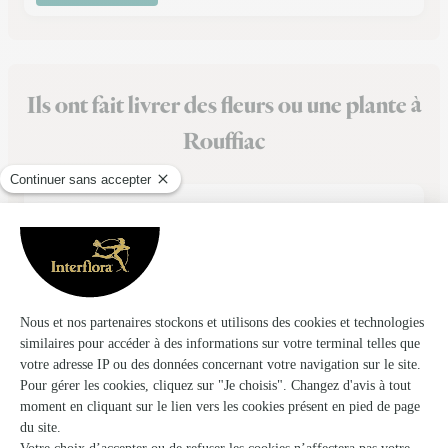
Ils ont fait livrer des fleurs ou une plante à
Rouffiac
★
★
★
★
★
Toujours aussi rapide et efficace :)…
Toujours aussi rapide et efficace :) parfait bouquets tjrs au
top
30/04/2026
★
★
★
★
★
joli bouquet