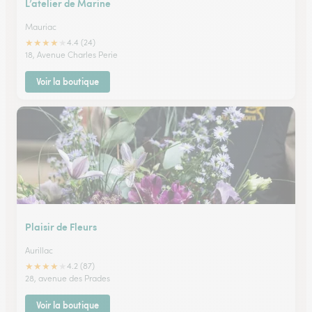
L’atelier de Marine
Mauriac
★
★
★
★
★
4.4 (24)
18, Avenue Charles Perie
Voir la boutique
Plaisir de Fleurs
Aurillac
★
★
★
★
★
4.2 (87)
28, avenue des Prades
Voir la boutique