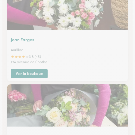
Jean Farges
Aurillac
★
★
★
★
★
3.8 (45)
134 avenue de Conthe
Voir la boutique