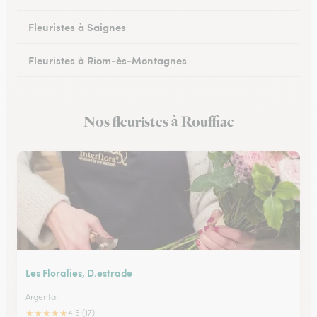
Fleuristes à Saignes
Fleuristes à Riom-ès-Montagnes
Nos fleuristes à Rouffiac
Les Floralies, D.estrade
Argentat
★
★
★
★
★
4.5 (17)