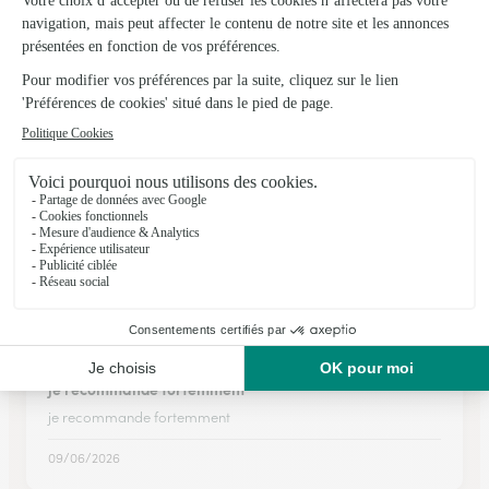
La personne qui a reçu le bouquet accompagné de la boîte
de chocolats était ravie : les tulipes se sont ouvertes
progressivement
11/04/2026
★
★
★
★
★
SITE TRES CLAIR ET FACILE DE NAVIGATION
SITE TRES CLAIR ET FACILE DE NAVIGATION
21/12/2025
★
★
★
★
★
je recommande fortemment
je recommande fortemment
09/06/2026