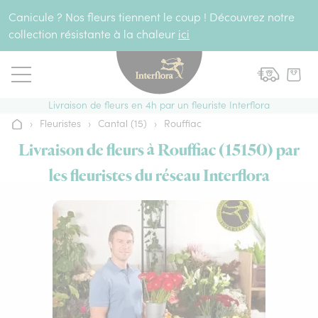
Aller au contenu
Canicule ? Nos fleurs tiennent le coup ! Découvrez notre
collection résistante à la chaleur
ici
Livraison de fleurs en 4h par un fleuriste Interflora
›
Fleuristes
›
Cantal (15)
›
Rouffiac
Accueil
Livraison de fleurs à Rouffiac (15150) par
les fleuristes du réseau Interflora