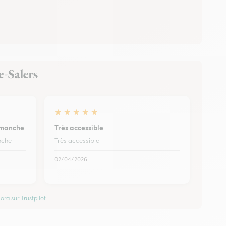
de-Salers
★
★
★
★
★
dimanche
Très accessible
anche
Très accessible
02/04/2026
ora sur Trustpilot