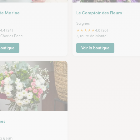
 de Marine
Le Comptoir des Fleurs
Saignes
★
★
★
★
★
4.4 (24)
4.8 (20)
 Charles Perie
2, route de Monteil
 boutique
Voir la boutique
ges
3.8 (45)