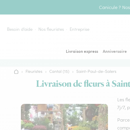
Aller au contenu
Canicule ? Nos 
Besoin d’aide
Nos fleuristes
Entreprise
Livraison express
Anniversaire
›
Fleuristes
›
Cantal (15)
›
Saint-Paul-de-Salers
Accueil
Livraison de fleurs à Sain
Les fl
7j/7, 
Parce 
compos