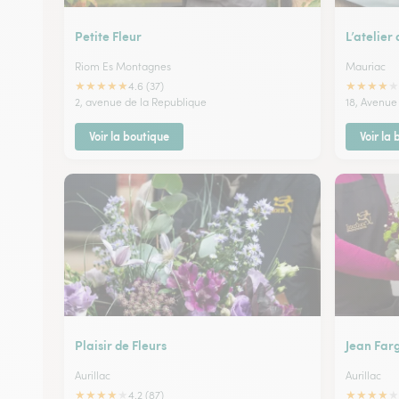
Petite Fleur
L’atelier
Riom Es Montagnes
Mauriac
★
★
★
★
★
★
★
★
★
★
4.6 (37)
2, avenue de la Republique
18, Avenue
Voir la boutique
Voir la
Plaisir de Fleurs
Jean Far
Aurillac
Aurillac
★
★
★
★
★
★
★
★
★
★
4.2 (87)