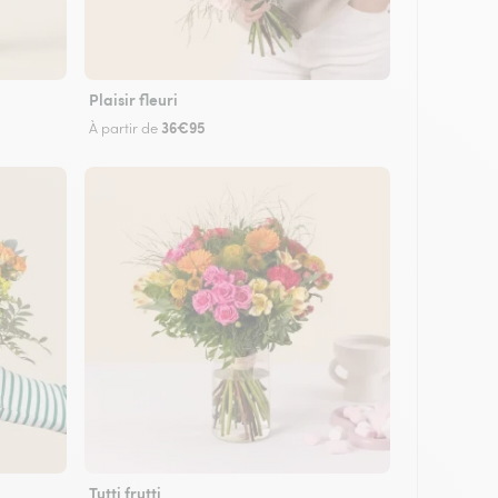
Plaisir fleuri
36€95
À partir de
Tutti frutti