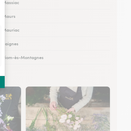
 à Massiac
 à Maurs
 à Mauriac
 à Saignes
 à Riom-ès-Montagnes