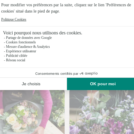
Fleuristes
Fleuristes
Fleuristes
Fleuristes
Fleuristes
Nos fleuristes à Saint-Paul-de-Salers