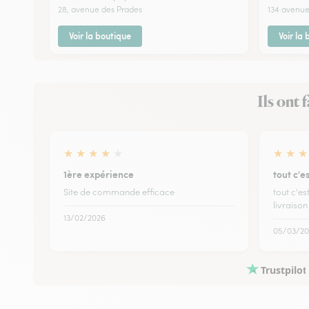
28, avenue des Prades
134 avenu
Voir la boutique
Voir la
Ils ont 
★
★
★
★
★
★
★
★
1ère expérience
tout c'e
Site de commande efficace
tout c'e
livraison
13/02/2026
05/03/20
Trustpilot