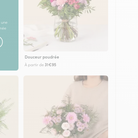
 une
rnée
Douceur poudrée
31€95
À partir de