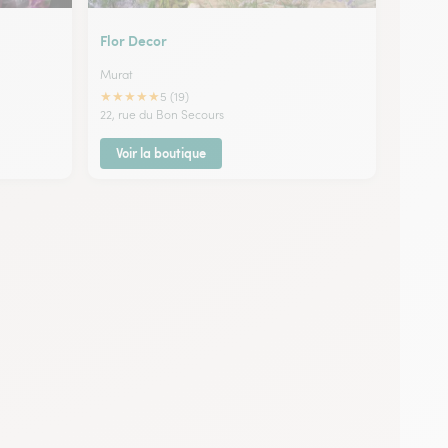
Flor Decor
Murat
★
★
★
★
★
5 (19)
22, rue du Bon Secours
Voir la boutique