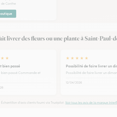
e de Conthe
 boutique
fait livrer des fleurs ou une plante à Saint-Paul-
★
★
★
★
★
★
★
st bien passé
Possibilité de faire livrer un 
st bien passé Commande et
Possibilité de faire livrer un dim
12/04/2026
26
Échantillon d'avis clients fourni via Trustpilot.
Voir tous les avis de la marque Interfl