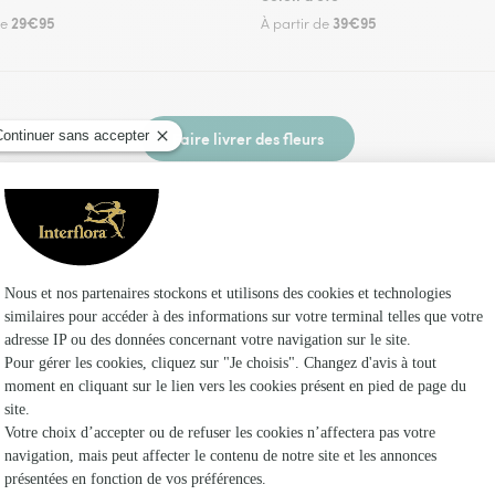
29€95
39€95
de
À partir de
Faire livrer des fleurs
euriste Interflora à Saint-Paul-de-Salers et dan
Les fle
Fleuristes 
Fleuristes 
Fleuristes