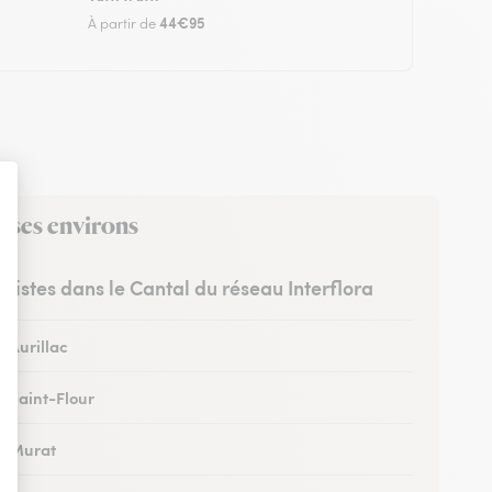
44€95
À partir de
s ses environs
uristes dans le Cantal du réseau Interflora
à Aurillac
à Saint-Flour
 à Murat