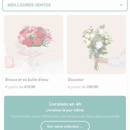
Bisous et sa bulle d'eau
Douceur
41€95
29€95
À partir de
À partir de
Livraison en 4h
Livraison le jour même
Commandez avant 17h00 pour une livraison de fleurs dans la journée
Voir notre collection →