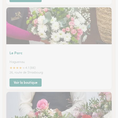
Le Parc
Haguenau
★
★
★
★
★
4.1 (66)
26, route de Strasbourg
Voir la boutique