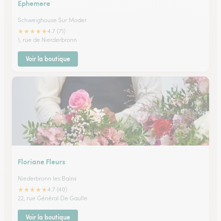
Ephemere
Schweighouse Sur Moder
★
★
★
★
★
4.7 (71)
1, rue de Nierderbronn
Voir la boutique
Floriane Fleurs
Niederbronn les Bains
★
★
★
★
★
4.7 (40)
22, rue Général De Gaulle
Voir la boutique