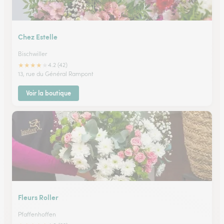
Chez Estelle
Bischwiller
★
★
★
★
★
4.2 (42)
13, rue du Général Rampont
Voir la boutique
Fleurs Roller
Pfaffenhoffen