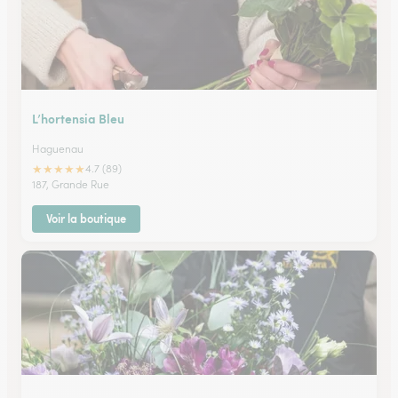
L’hortensia Bleu
Haguenau
★
★
★
★
★
4.7 (89)
187, Grande Rue
Voir la boutique