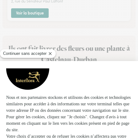
2, rue du Sénateur Paul Laffont
Voir la boutique
Ils ont fait livrer des fleurs ou une plante à
Castelnau-Durban
★
★
★
★
★
Simple et rapide.
Simple et rapide.
27/04/2026
★
★
★
★
★