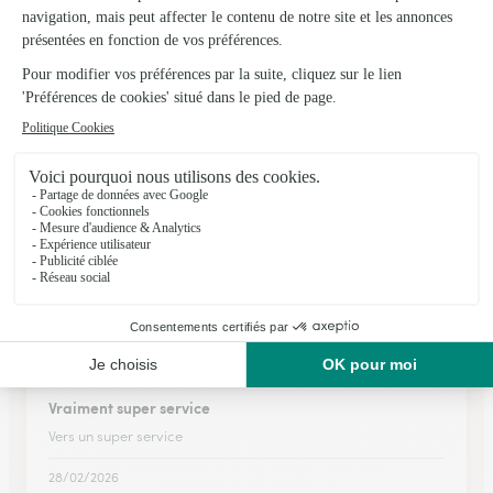
bon choix de fleurs,très…
bon choix de fleurs,très pratique,livraison bien faite,merci
22/06/2026
★
★
★
★
★
Le bouquet correspondait à l'image du…
Le bouquet correspondait à l'image du site et livraison à la
date prévue.
22/06/2026
★
★
★
★
★
Vraiment super service
Vers un super service
28/02/2026