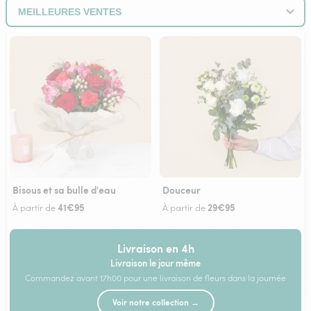
Bisous et sa bulle d'eau
Douceur
41€95
29€95
À partir de
À partir de
Livraison en 4h
Livraison le jour même
Commandez avant 17h00 pour une livraison de fleurs dans la journée
Voir notre collection →