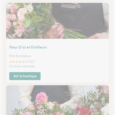
Fleur D’ici et D’ailleurs
Prat Bonrepaux
★
★
★
★
★
4.7 (27)
52 route nationale
Voir la boutique