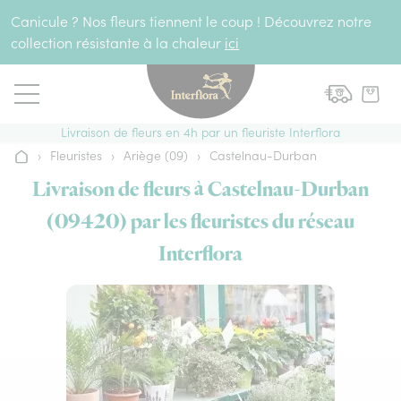
Aller au contenu
Canicule ? Nos fleurs tiennent le coup ! Découvrez notre
collection résistante à la chaleur
ici
Livraison de fleurs en 4h par un fleuriste Interflora
›
Fleuristes
›
Ariège (09)
›
Castelnau-Durban
Accueil
Livraison de fleurs à Castelnau-Durban
(09420) par les fleuristes du réseau
Interflora