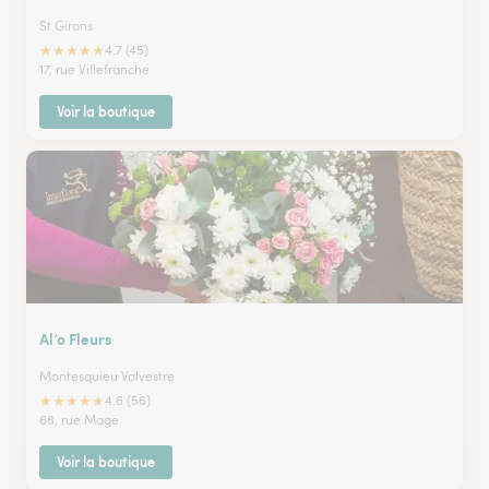
St Girons
★
★
★
★
★
4.7 (45)
17, rue Villefranche
Voir la boutique
Al’o Fleurs
Montesquieu Volvestre
★
★
★
★
★
4.6 (56)
68, rue Mage
Voir la boutique