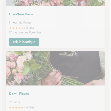
Crea’line Deco
St Jean du Falga
★
★
★
★
★
4.8 (45)
37 avenue des Pyrénées
Voir la boutique
Domi-Fleurs
Pamiers
★
★
★
★
★
4.5 (79)