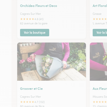
Orchidea Fleurs et Deco
Art Flora
Cagnes Sur Mer
Grasse
★
★
★
★
★
★
★
★
★
★
4.6 (41)
62 avenue de la gare
1, avenue T
Voir la boutique
Voir la
Groover et Cie
Aux Fleur
Cagnes Sur Mer
Mouans Sa
★
★
★
★
★
★
★
★
★
★
4.7 (132)
80 avenue de Nice
23, chemin