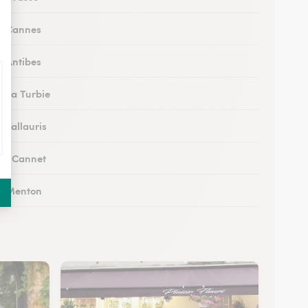
 à Cannes
à Antibes
à La Turbie
à Vallauris
 au Cannet
 à Menton
 à Vence
 à Peymeinade