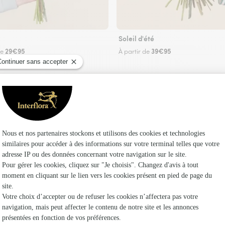
Soleil d'été
29€95
39€95
de
À partir de
Faire livrer des fleurs
euriste Interflora à Tourrettes-sur-Loup et dan
Les fleur
Fleuristes 
Fleuristes