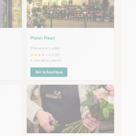
Plaisir Fleuri
Villeneuve Loubet
★
★
★
★
★
4.3 (61)
4, rue de la Liberté
Voir la boutique