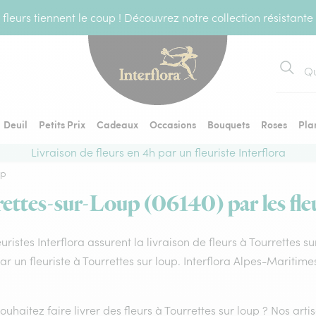
fleurs tiennent le coup ! Découvrez notre collection résistante
Recher
Deuil
Petits Prix
Cadeaux
Occasions
Bouquets
Roses
Pla
Livraison de fleurs en 4h par un fleuriste Interflora
up
rettes-sur-Loup (06140) par les fleu
euristes Interflora assurent la livraison de fleurs à Tourrettes 
par un fleuriste à Tourrettes sur loup. Interflora Alpes-Mariti
ouhaitez faire livrer des fleurs à Tourrettes sur loup ? Nos arti