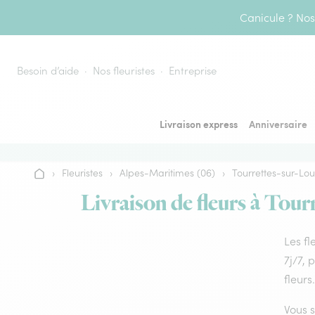
Aller au contenu
Canicule ? Nos 
Besoin d’aide
Nos fleuristes
Entreprise
Livraison express
Anniversaire
›
Fleuristes
›
Alpes-Maritimes (06)
›
Tourrettes-sur-Lo
Accueil
Livraison de fleurs à Tour
Les fl
7j/7, 
fleurs.
Vous s