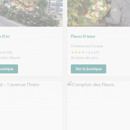
n D’or
Fleurs D’azur
Chateauneuf Grasse
★
★
★
★
★
4.8 (118)
4.4 (17)
cellin Maurel
26 place des pins
 boutique
Voir la boutique