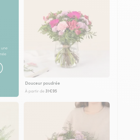
 une
rnée
Douceur poudrée
31€95
À partir de