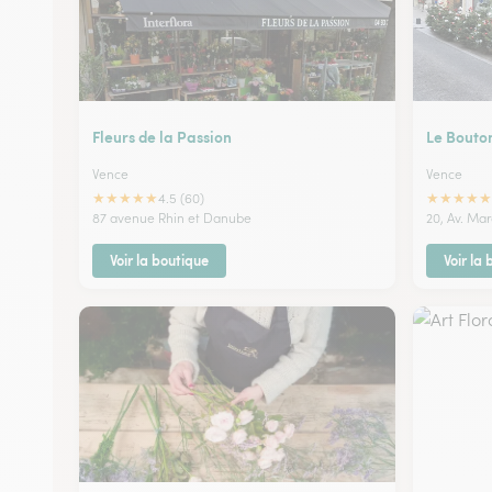
Fleurs de la Passion
Le Bouto
Vence
Vence
★
★
★
★
★
★
★
★
★
★
4.5 (60)
87 avenue Rhin et Danube
20, Av. Mar
Voir la boutique
Voir la