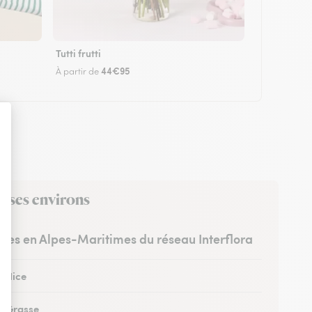
Tutti frutti
44€95
À partir de
s ses environs
istes en Alpes-Maritimes du réseau Interflora
à Nice
 à Grasse