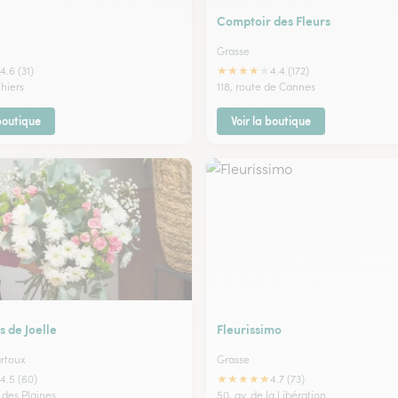
l
Comptoir des Fleurs
Grasse
★
★
★
★
★
4.6 (31)
4.4 (172)
hiers
118, route de Cannes
 boutique
Voir la boutique
s de Joelle
Fleurissimo
rtoux
Grasse
★
★
★
★
★
4.5 (60)
4.7 (73)
 des Plaines
50, av. de la Libération