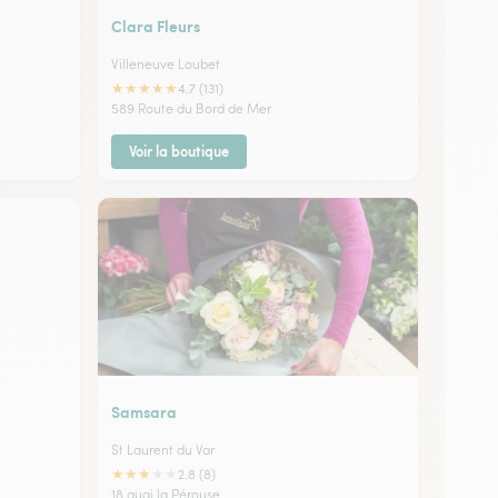
Clara Fleurs
Villeneuve Loubet
★
★
★
★
★
4.7 (131)
589 Route du Bord de Mer
Voir la boutique
Samsara
St Laurent du Var
★
★
★
★
★
2.8 (8)
18 quai la Pérouse