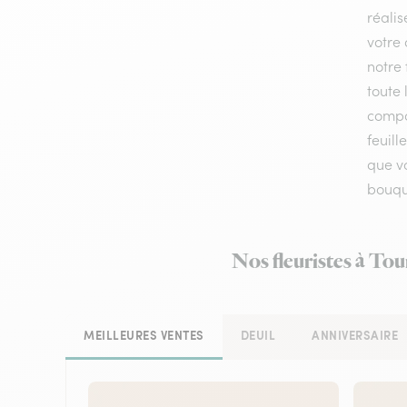
réalis
votre 
notre 
toute 
compos
feuil
que vo
bouque
Nos fleuristes à Tou
MEILLEURES VENTES
DEUIL
ANNIVERSAIRE