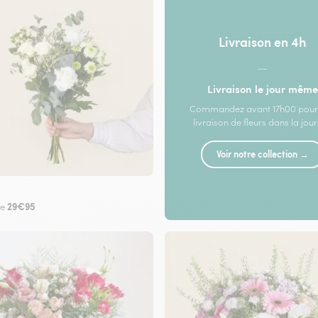
Livraison en 4h
—
Livraison le jour même
Commandez avant 17h00 pour
livraison de fleurs dans la jou
Voir notre collection →
29€95
de