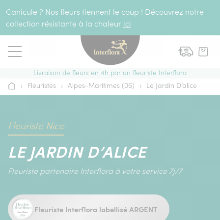
Aller au contenu
Canicule ? Nos fleurs tiennent le coup ! Découvrez notre
collection résistante à la chaleur
ici
Livraison de fleurs en 4h par un fleuriste Interflora
›
Fleuristes
›
Alpes-Maritimes (06)
›
Le Jardin D’alice
Accueil
Fleuriste Nice
LE JARDIN D’ALICE
Fleuriste partenaire Interflora à votre service 7j/7
Fleuriste Interflora labellisé ARGENT