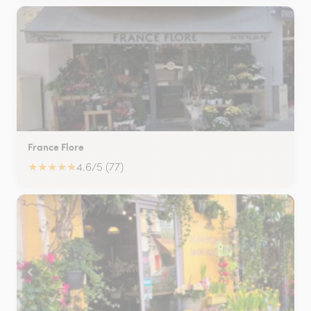
France Flore
★
★
★
★
★
4.6/5 (77)