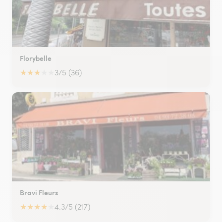
Florybelle
★
★
★
★
★
3/5 (36)
Bravi Fleurs
★
★
★
★
★
4.3/5 (217)