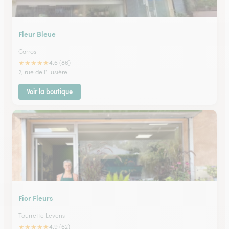
Fleur Bleue
Carros
★
★
★
★
★
4.6 (86)
2, rue de l'Eusière
Voir la boutique
Fior Fleurs
Tourrette Levens
★
★
★
★
★
4.9 (62)