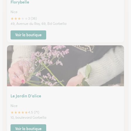
Florybelle
Nice
★
★
★
★
★
3 (36)
49, Avenue du Ray, 69, Bd Gorbella
Voir la boutique
Le Jardin D’alice
Nice
★
★
★
★
★
4.5 (71)
10, boulevard Gorbella
Voir la boutique