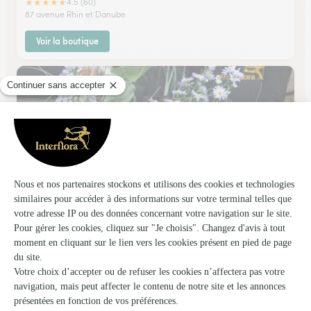
★
★
★
★
★
4.5 (60)
87 avenue Rhin et Danube
Voir la boutique
Au Paillon Fleuri
Nice
★
★
★
★
★
4.6 (88)
1, place de Tende
Voir la boutique