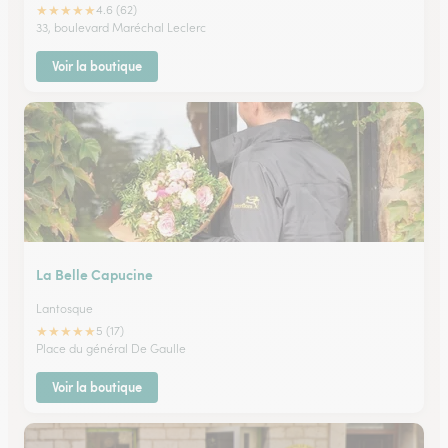
★
★
★
★
★
4.6 (62)
33, boulevard Maréchal Leclerc
Voir la boutique
La Belle Capucine
Lantosque
★
★
★
★
★
5 (17)
Place du général De Gaulle
Voir la boutique