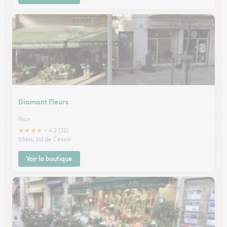
Diamant Fleurs
Nice
★
★
★
★
★
4.2 (32)
55bis, bd de Cessol
Voir la boutique