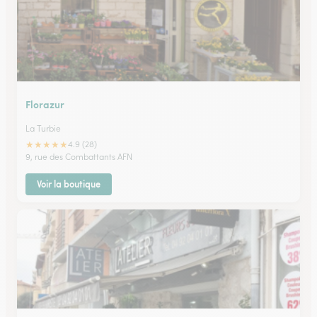
Florazur
La Turbie
★
★
★
★
★
4.9 (28)
9, rue des Combattants AFN
Voir la boutique