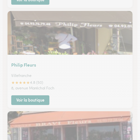
Philip Fleurs
Villefranche
★
★
★
★
★
4.8 (50)
8, avenue Maréchal Foch
Voir la boutique