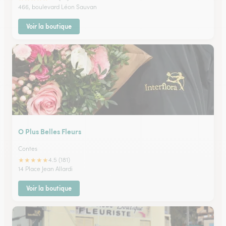
466, boulevard Léon Sauvan
Voir la boutique
O Plus Belles Fleurs
Contes
★
★
★
★
★
4.5 (181)
14 Place Jean Allardi
Voir la boutique