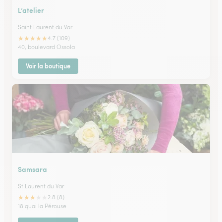
L’atelier
Saint Laurent du Var
★
★
★
★
★
4.7 (109)
40, boulevard Ossola
Voir la boutique
Samsara
St Laurent du Var
★
★
★
★
★
2.8 (8)
18 quai la Pérouse