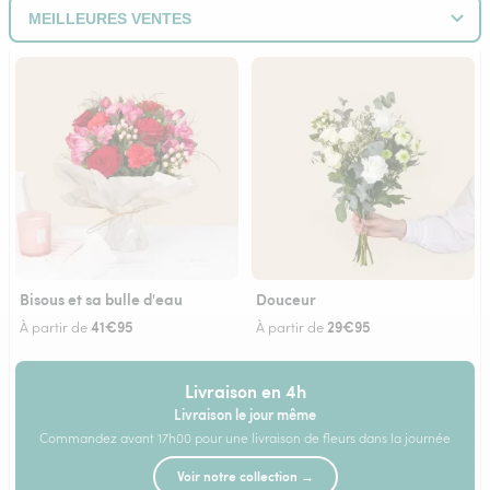
Bisous et sa bulle d'eau
Douceur
41€95
29€95
À partir de
À partir de
Livraison en 4h
Livraison le jour même
Commandez avant 17h00 pour une livraison de fleurs dans la journée
Voir notre collection →