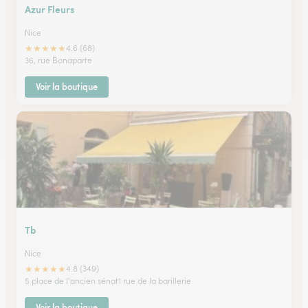
Azur Fleurs
Nice
★
★
★
★
★
4.6 (68)
36, rue Bonaparte
Voir la boutique
Tb
Nice
★
★
★
★
★
4.8 (349)
5 place de l'ancien sénat1 rue de la barillerie
Voir la boutique