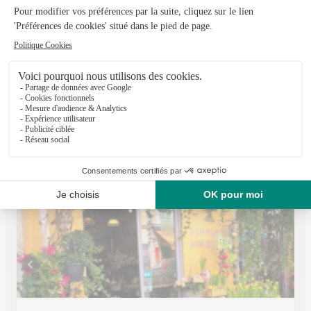
France Flore
Nice
★
★
★
★
★
4.6 (77)
10 Rue Dante
Voir la boutique