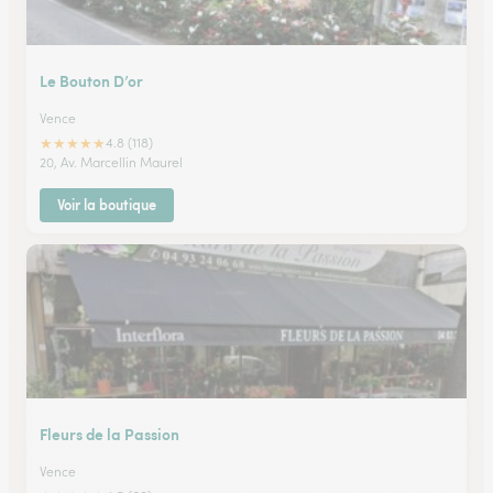
Le Bouton D’or
Vence
★
★
★
★
★
4.8 (118)
20, Av. Marcellin Maurel
Voir la boutique
Fleurs de la Passion
Vence