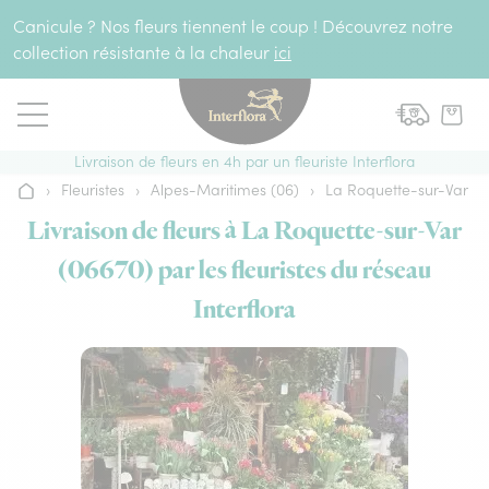
Aller au contenu
Canicule ? Nos fleurs tiennent le coup ! Découvrez notre
collection résistante à la chaleur
ici
Livraison de fleurs en 4h par un fleuriste Interflora
›
Fleuristes
›
Alpes-Maritimes (06)
›
La Roquette-sur-Var
Accueil
Livraison de fleurs à La Roquette-sur-Var
(06670) par les fleuristes du réseau
Interflora