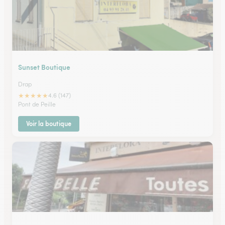
Sunset Boutique
Drap
★
★
★
★
★
4.6 (147)
Pont de Peille
Voir la boutique