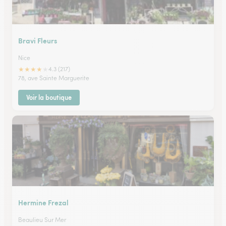
Bravi Fleurs
Nice
★
★
★
★
★
4.3 (217)
78, ave Sainte Marguerite
Voir la boutique
Hermine Frezal
Beaulieu Sur Mer