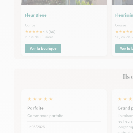
Fleur Bleue
Fleurissi
Carros
Grasse
★
★
★
★
★
★
★
★
★
★
4.6 (86)
2, rue de l'Eusière
50, av. de 
Voir la boutique
Voir la
Ils
★
★
★
★
★
★
★
★
Parfaite
Grand p
Commande parfaite
Livraison
les fleur
11/03/2026
longtemps
surtout, 