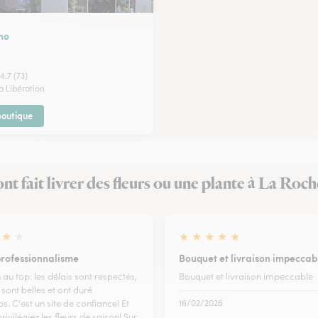
mo
4.7 (73)
la Libération
 boutique
 ont fait livrer des fleurs ou une plante à La Roch
★
★
★
★
★
★
★
rofessionnalisme
Bouquet et livraison impeccab
 au top: les délais sont respectés,
Bouquet et livraison impeccable
s sont belles et ont duré
. C'est un site de confiance! Et
16/02/2026
privilégiez les fleurs de saison! Sur