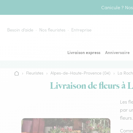
Aller au contenu
Canicule ? Nos 
Besoin d’aide
Nos fleuristes
Entreprise
Livraison express
Anniversaire
›
Fleuristes
›
Alpes-de-Haute-Provence (04)
›
La Roch
Accueil
Livraison de fleurs à 
Les fl
par un
fleurs.
Comme 