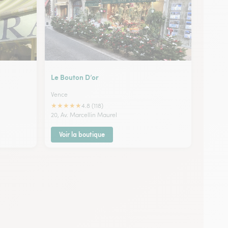
Le Bouton D’or
Vence
★
★
★
★
★
4.8 (118)
20, Av. Marcellin Maurel
Voir la boutique