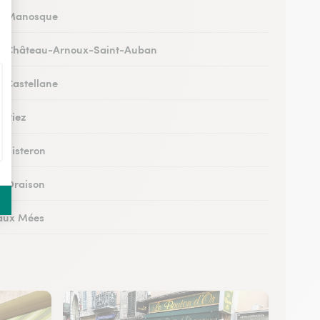
 à Manosque
s à Château-Arnoux-Saint-Auban
à Castellane
à Riez
à Sisteron
 à Oraison
 aux Mées
 à Gréoux-les-Bains