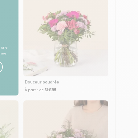
 une
rnée
Douceur poudrée
31€95
À partir de