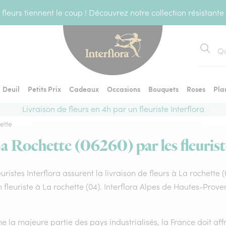
fleurs tiennent le coup ! Découvrez notre collection résistante
Recher
Deuil
Petits Prix
Cadeaux
Occasions
Bouquets
Roses
Pla
Livraison de fleurs en 4h par un fleuriste Interflora
ette
La Rochette (06260) par les fleurist
euristes Interflora assurent la livraison de fleurs à La rochette 
 fleuriste à La rochette (04). Interflora Alpes de Hautes-Prov
la majeure partie des pays industrialisés, la France doit affro