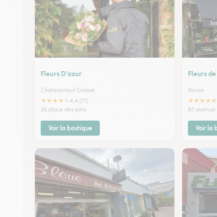
Fleurs D’azur
Fleurs de
Chateauneuf Grasse
Vence
★
★
★
★
★
★
★
★
★
★
4.4 (17)
26 place des pins
87 avenue
Voir la boutique
Voir la