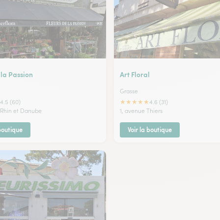
 la Passion
Art Floral
Grasse
★
★
★
★
★
4.5 (60)
4.6 (31)
 Rhin et Danube
1, avenue Thiers
 boutique
Voir la boutique