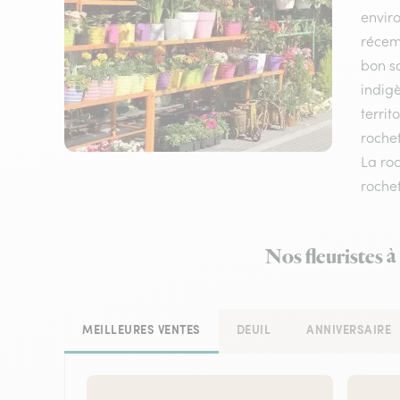
envir
récem
bon sc
indigè
territ
rochet
La roc
rochet
Nos fleuristes 
MEILLEURES VENTES
DEUIL
ANNIVERSAIRE