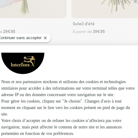
Soleil d'été
29€95
39€95
de
À partir de
Faire livrer des fleurs
n fleuriste Interflora à La Rochette et dans se
Les fleuri
Interflora
Fleuristes