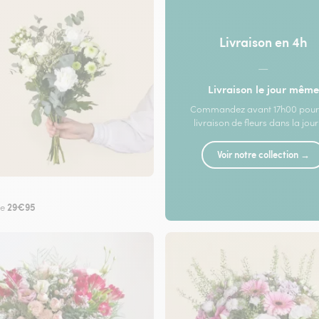
Livraison en 4h
—
Livraison le jour même
Commandez avant 17h00 pour
livraison de fleurs dans la jou
Voir notre collection →
29€95
de