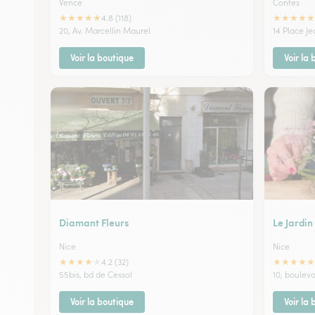
Vence
Contes
★
★
★
★
★
★
★
★
★
★
4.8 (118)
20, Av. Marcellin Maurel
14 Place Je
Voir la boutique
Voir la
Diamant Fleurs
Le Jardin
Nice
Nice
★
★
★
★
★
★
★
★
★
★
4.2 (32)
55bis, bd de Cessol
10, boulev
Voir la boutique
Voir la