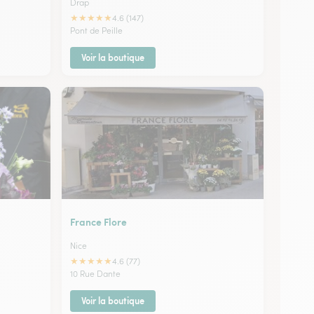
Drap
★
★
★
★
★
4.6 (147)
Pont de Peille
Voir la boutique
France Flore
Nice
★
★
★
★
★
4.6 (77)
10 Rue Dante
Voir la boutique