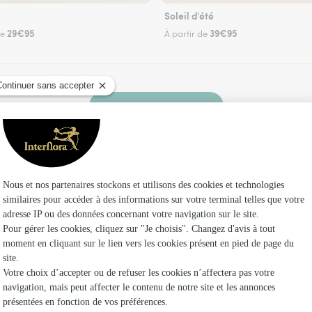
Soleil d'été
29€95
39€95
de
À partir de
Faire livrer des fleurs
z un fleuriste Interflora à Toudon et dans ses e
Les fleur
Fleuristes 
Fleuristes
Fleuristes