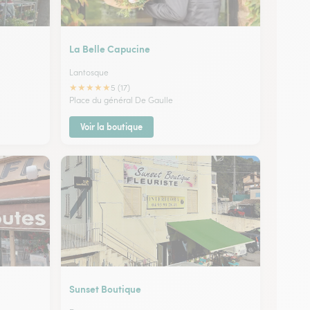
La Belle Capucine
Lantosque
★
★
★
★
★
5 (17)
Place du général De Gaulle
Voir la boutique
Sunset Boutique