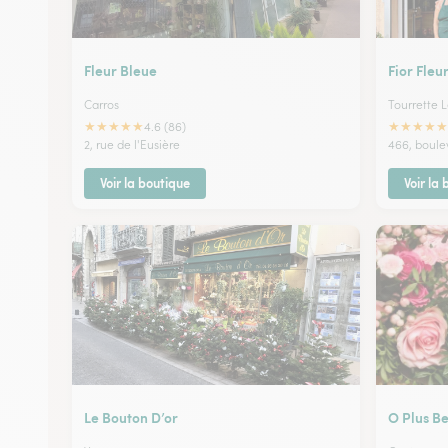
Fleur Bleue
Fior Fleu
Carros
Tourrette 
★
★
★
★
★
★
★
★
★
★
4.6 (86)
2, rue de l'Eusière
466, boule
Voir la boutique
Voir la
Le Bouton D’or
O Plus Be