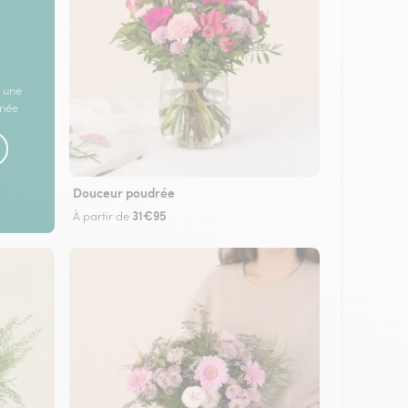
 une
rnée
Douceur poudrée
31€95
À partir de