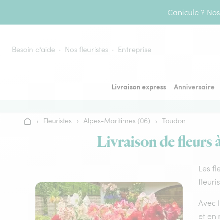
Aller au contenu
Canicule ? Nos 
Besoin d’aide
Nos fleuristes
Entreprise
Livraison express
Anniversaire
›
Fleuristes
›
Alpes-Maritimes (06)
›
Toudon
Accueil
Livraison de fleurs 
Les fl
fleuri
Avec I
et en