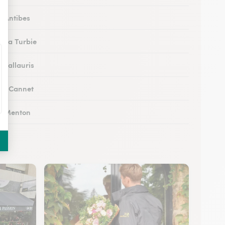
à Antibes
à La Turbie
à Vallauris
 au Cannet
 à Menton
 à Vence
 à Peymeinade