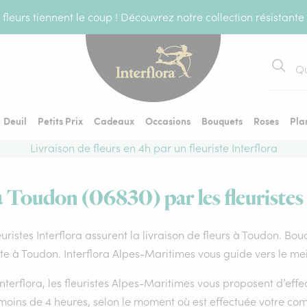
fleurs tiennent le coup ! Découvrez notre collection résistante
Recher
Deuil
Petits Prix
Cadeaux
Occasions
Bouquets
Roses
Pla
Livraison de fleurs en 4h par un fleuriste Interflora
à Toudon (06830) par les fleuristes
euristes Interflora assurent la livraison de fleurs à Toudon. Bou
ste à Toudon. Interflora Alpes-Maritimes vous guide vers le mei
nterflora, les fleuristes Alpes-Maritimes vous proposent d’effect
 moins de 4 heures, selon le moment où est effectuée votre co