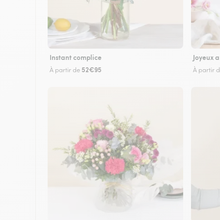
Instant complice
Joyeux a
52€95
À partir de
À partir 