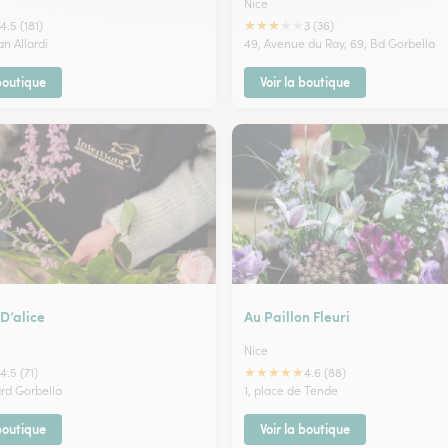
Nice
★
★
★
★
★
4.5 (181)
3 (36)
an Allardi
49, Avenue du Ray, 69, Bd Gorbella
 boutique
Voir la boutique
 D’alice
Au Paillon Fleuri
Nice
★
★
★
★
★
4.5 (71)
4.6 (88)
ard Gorbella
1, place de Tende
 boutique
Voir la boutique