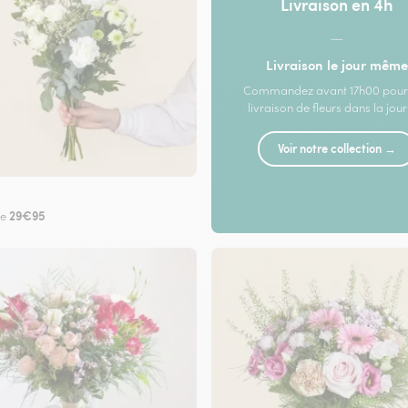
Livraison en 4h
—
Livraison le jour même
Commandez avant 17h00 pour
livraison de fleurs dans la jou
Voir notre collection →
29€95
de