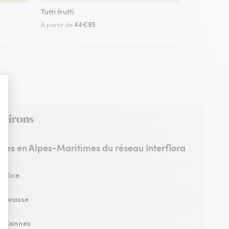
Tutti frutti
44€95
À partir de
nvirons
istes en Alpes-Maritimes du réseau Interflora
à Nice
 à Grasse
 à Cannes