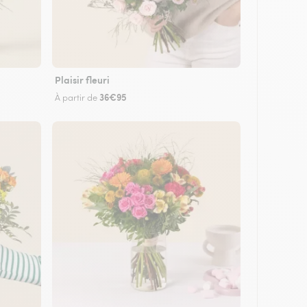
Plaisir fleuri
36€95
À partir de