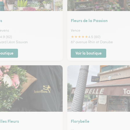
rs
Fleurs de la Passion
Levens
Vence
★
★
★
★
★
4.9 (62)
4.5 (60)
vard Léon Sauvan
87 avenue Rhin et Danube
 boutique
Voir la boutique
lles Fleurs
Florybelle