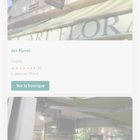
Art Floral
Grasse
★
★
★
★
★
4.6 (31)
1, avenue Thiers
Voir la boutique