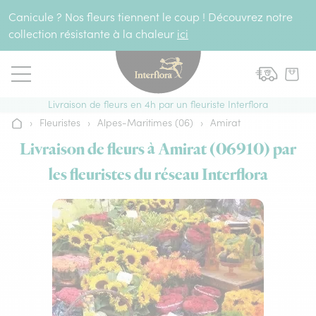
Aller au contenu
Canicule ? Nos fleurs tiennent le coup ! Découvrez notre
collection résistante à la chaleur
ici
Livraison de fleurs en 4h par un fleuriste Interflora
›
Fleuristes
›
Alpes-Maritimes (06)
›
Amirat
Accueil
Livraison de fleurs à Amirat (06910) par
les fleuristes du réseau Interflora