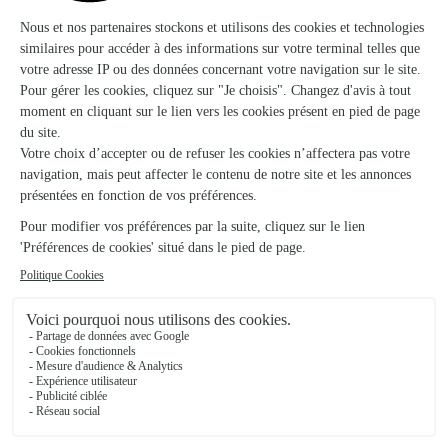
Ils ont fait livrer des fleurs ou une plante à
Amirat
★
★
★
★
★
Toujours de belles compositions et…
Toujours de belles compositions et livraison Toujours dans les
temps
07/05/2026
★
★
★
★
★
Pour une expérience encore plus…
Pour une expérience encore plus positive, merci d’envoyer la
photo du bouquet à celui ou celle qui l’a commandé..
22/07/2026