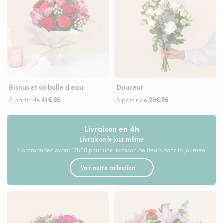
Bisous et sa bulle d'eau
Douceur
41€95
29€95
À partir de
À partir de
Livraison en 4h
Livraison le jour même
Commandez avant 17h00 pour une livraison de fleurs dans la journée
Voir notre collection →