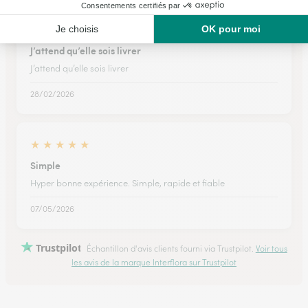
★
★
★
★
★
J’attend qu’elle sois livrer
J’attend qu’elle sois livrer
28/02/2026
★
★
★
★
★
Simple
Hyper bonne expérience. Simple, rapide et fiable
07/05/2026
Trustpilot
Échantillon d'avis clients fourni via Trustpilot.
Voir tous
les avis de la marque Interflora sur Trustpilot