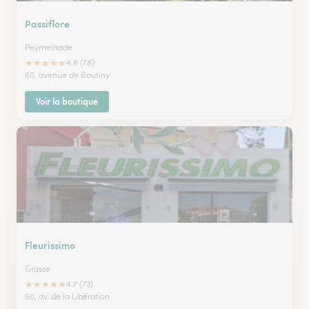
Passiflore
Peymeinade
★
★
★
★
★
4.6 (78)
60, avenue de Boutiny
Voir la boutique
Fleurissimo
Grasse
★
★
★
★
★
4.7 (73)
50, av. de la Libération