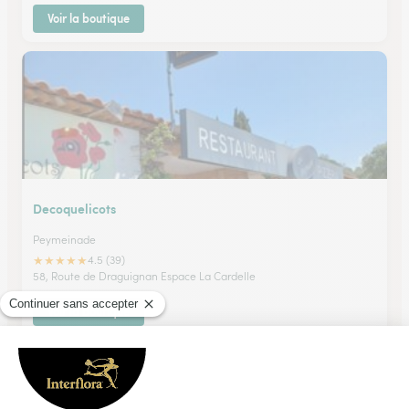
Voir la boutique
Decoquelicots
Peymeinade
★
★
★
★
★
4.5 (39)
58, Route de Draguignan Espace La Cardelle
Voir la boutique