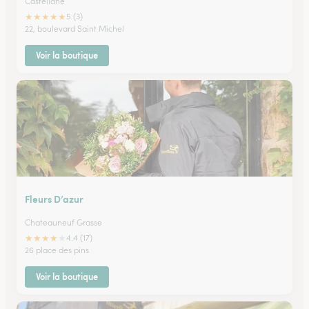
Castellane
★
★
★
★
★
5 (3)
22, boulevard Saint Michel
Voir la boutique
Fleurs D’azur
Chateauneuf Grasse
★
★
★
★
★
4.4 (17)
26 place des pins
Voir la boutique