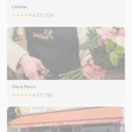
L'atelier
★
★
★
★
★
4.7/5 (109)
Clara Fleurs
★
★
★
★
★
4.7/5 (131)