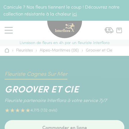
Aller au contenu
Canicule ? Nos fleurs tiennent le coup ! Découvrez notre
collection résistante à la chaleur
ici
Livraison de fleurs en 4h par un fleuriste Interflora
›
Fleuristes
›
Alpes-Maritimes (06)
›
Groover et Cie
Accueil
Fleuriste Cagnes Sur Mer
GROOVER ET CIE
Fleuriste partenaire Interflora à votre service 7j/7
★
★
★
★
★
4.7/5 (132 avis)
Commander en ligne