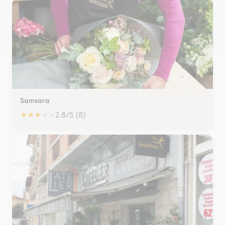
Samsara
★
★
★
★
★
2.8/5 (8)