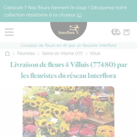
Aller au contenu
Canicule ? Nos fleurs tiennent le coup ! Découvrez notre
collection résistante à la chaleur
ici
Livraison de fleurs en 4h par un fleuriste Interflora
›
Fleuristes
›
Seine-et-Marne (77)
›
Villuis
Accueil
Livraison de fleurs à Villuis (77480) par
les fleuristes du réseau Interflora