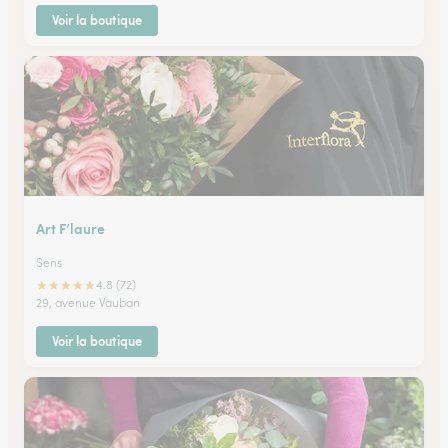
Voir la boutique
Art F’laure
Sens
★
★
★
★
★
4.8 (72)
29, avenue Vauban
Voir la boutique