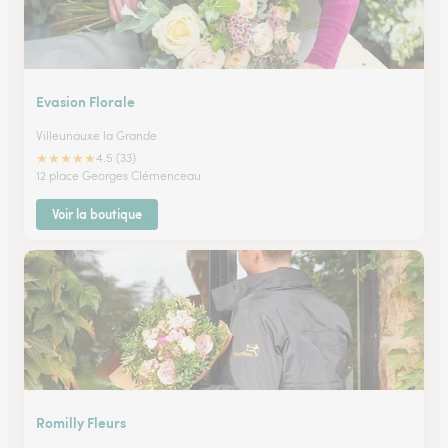
Evasion Florale
Villeunauxe la Grande
★
★
★
★
★
4.5 (33)
12 place Georges Clémenceau
Voir la boutique
Romilly Fleurs