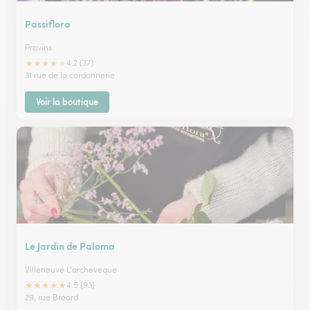
Passiflora
Provins
★
★
★
★
★
4.2 (37)
31 rue de la cordonnerie
Voir la boutique
Le Jardin de Paloma
Villeneuve L'archeveque
★
★
★
★
★
4.5 (93)
29, rue Bréard