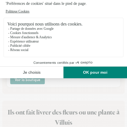
Scarabee la Boutique
Montereau Fault Yonne
★
★
★
★
★
4.6 (27)
92 rue jean Jaurès
Voir la boutique
Ils ont fait livrer des fleurs ou une plante à
Villuis