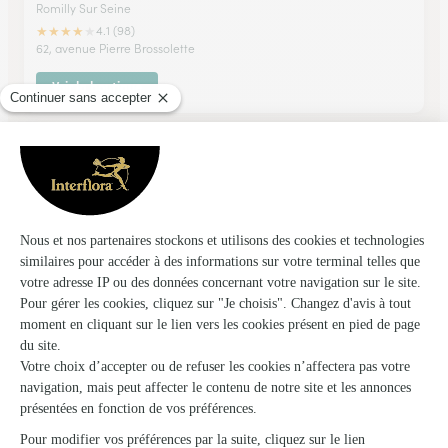
Romilly Sur Seine
★
★
★
★
★
4.1 (98)
62, avenue Pierre Brossolette
Voir la boutique
Capucine
Romilly Sur Seine
★
★
★
★
★
4.2 (40)
4, rue Gornet Boivin
Voir la boutique