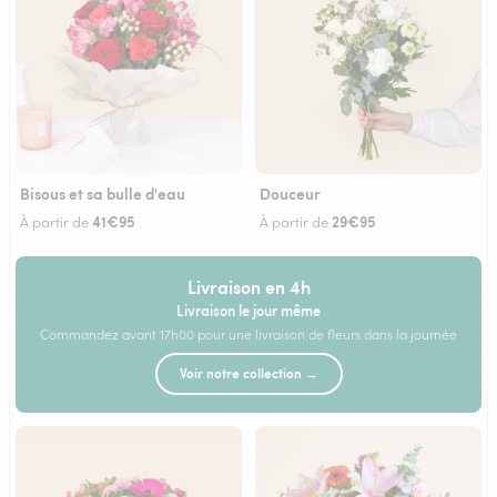
Bisous et sa bulle d'eau
Douceur
41€95
29€95
À partir de
À partir de
Livraison en 4h
Livraison le jour même
Commandez avant 17h00 pour une livraison de fleurs dans la journée
Voir notre collection →