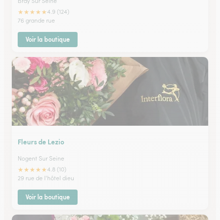
Bray Sur Seine
★
★
★
★
★
4.9 (124)
76 grande rue
Voir la boutique
Fleurs de Lezio
Nogent Sur Seine
★
★
★
★
★
4.8 (10)
29 rue de l'hôtel dieu
Voir la boutique