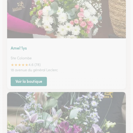
Amel’lys
Ste Colombe
★
★
★
★
★
4.6 (78)
18 avenue du général Leclerc
Voir la boutique